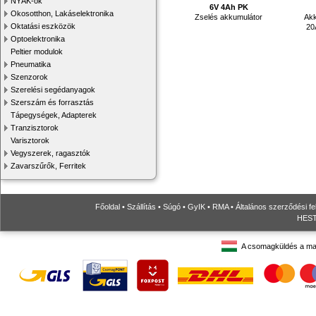
NYÁK-ok
6V 4Ah PK
Okosotthon, Lakáselektronika
Zselés akkumulátor
Akk
Oktatási eszközök
20
Optoelektronika
Peltier modulok
Pneumatika
Szenzorok
Szerelési segédanyagok
Szerszám és forrasztás
Tápegységek, Adapterek
Tranzisztorok
Varisztorok
Vegyszerek, ragasztók
Zavarszűrők, Ferritek
Főoldal
•
Szállítás
•
Súgó
•
GyIK
•
RMA
•
Általános szerződési fe
HESTO
A csomagküldés a ma