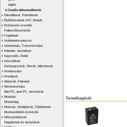
NiMH
Zselés akkumulátorok
Ellenállások, Potméterek
Építőkészletek (KIT, Modul)
Erősáramú szerelés
Fejlesztőeszközök
Foglalatok
Hobbielektronika.hu
Induktivitás, Transzformátor
Kábelek, Vezetékek
Kapcsolók, Relék
Készülékek
Kishangszórók, Piezók, Mikrofonok
Kondenzátor
Kristályok
Matricák, Feliratok
Méréstechnika
Mini PC, ipari PC, tartozékok
Modulok
Termékajánló
Modulvilág
Motorok, Ventilátorok, Fűtőelemek
Munkavédelmi eszközök
Műszerdobozok
Napelemek és tartozékok