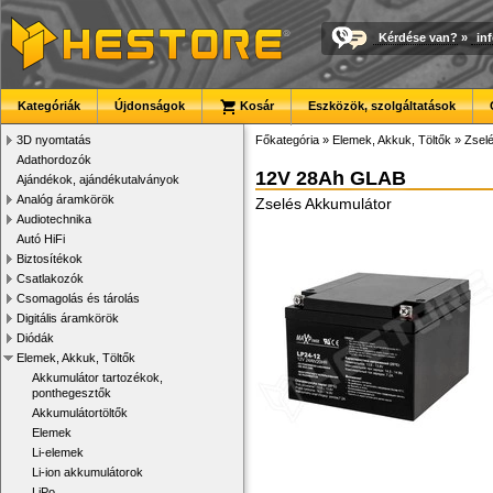
Kérdése van?
»
in
Kategóriák
Újdonságok
Kosár
Eszközök, szolgáltatások
3D nyomtatás
Főkategória
»
Elemek, Akkuk, Töltők
»
Zsel
Adathordozók
12V 28Ah GLAB
Ajándékok, ajándékutalványok
Analóg áramkörök
Zselés Akkumulátor
Audiotechnika
Autó HiFi
Biztosítékok
Csatlakozók
Csomagolás és tárolás
Digitális áramkörök
Diódák
Elemek, Akkuk, Töltők
Akkumulátor tartozékok,
ponthegesztők
Akkumulátortöltők
Elemek
Li-elemek
Li-ion akkumulátorok
LiPo