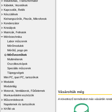
Induktivitás, Transzformátor
Kábelek, Vezetékek
Kapcsolók, Relék
Készülékek
Kishangszórók, Piezók, Mikrofonok
Kondenzátor
Kristályok
Matricák, Feliratok
Méréstechnika
Labor műszerek
Mérőmodulok
Mérőtű, pogo pin
Mérővezetékek
Multiméterek
Oszcilloszkópok
Speciális műszerek
Tápegységek
Mini PC, ipari PC, tartozékok
Modulok
Modulvilág
Motorok, Ventilátorok, Fűtőelemek
Vásárolták még
Munkavédelmi eszközök
A következő termékeket más vásárlók rendelték
Műszerdobozok
Napelemek és tartozékok
NYÁK-ok