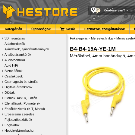
Kérdése van?
»
in
Kategóriák
Újdonságok
Kosár
Eszközök, szolgáltatások
3D nyomtatás
Főkategória
»
Méréstechnika
»
Mérővezeté
Adathordozók
B4-B4-15A-YE-1M
Ajándékok, ajándékutalványok
Analóg áramkörök
Mérőkábel, 4mm banándugó, 4mm
Audiotechnika
Autó HiFi
Biztosítékok
Csatlakozók
Csomagolás és tárolás
Digitális áramkörök
Diódák
Elemek, Akkuk, Töltők
Ellenállások, Potméterek
Építőkészletek (KIT, Modul)
Erősáramú szerelés
Fejlesztőeszközök
Foglalatok
Hobbielektronika.hu