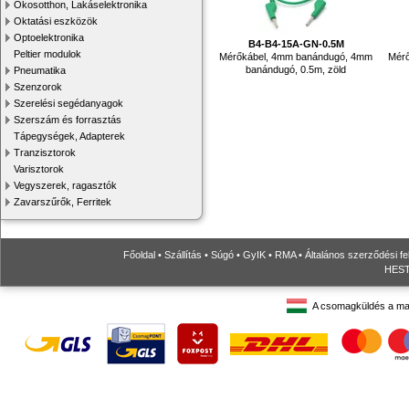
Okosotthon, Lakáselektronika
Oktatási eszközök
Optoelektronika
B4-B4-15A-GN-0.5M
Peltier modulok
Mérőkábel, 4mm banándugó, 4mm
Mér
banándugó, 0.5m, zöld
Pneumatika
Szenzorok
Szerelési segédanyagok
Szerszám és forrasztás
Tápegységek, Adapterek
Tranzisztorok
Varisztorok
Vegyszerek, ragasztók
Zavarszűrők, Ferritek
Főoldal
•
Szállítás
•
Súgó
•
GyIK
•
RMA
•
Általános szerződési fe
HESTO
A csomagküldés a ma