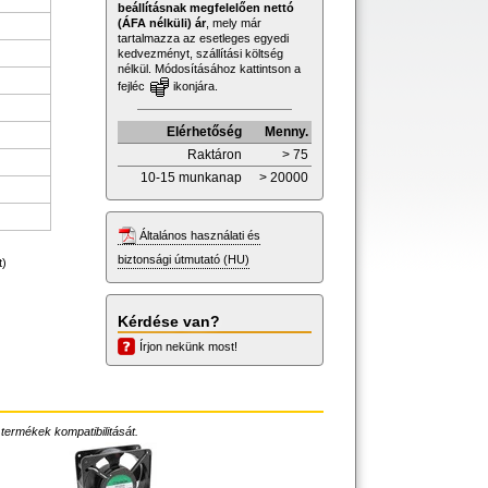
beállításnak megfelelően nettó
(ÁFA nélküli) ár
, mely már
tartalmazza az esetleges egyedi
kedvezményt, szállítási költség
nélkül. Módosításához kattintson a
fejléc
ikonjára.
Elérhetőség
Menny.
Raktáron
> 75
10-15 munkanap
> 20000
Általános használati és
biztonsági útmutató (HU)
t)
Kérdése van?
Írjon nekünk most!
 termékek kompatibilitását.