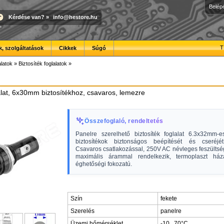
Belép
Kérdése van?
»
info@hestore.hu
T
, szolgáltatások
Cikkek
Súgó
latok
»
Biztosíték foglalatok
»
lalat, 6x30mm biztosítékhoz, csavaros, lemezre
Összefoglaló, rendeltetés
Panelre szerelhető biztosíték foglalat 6.3x32mm-
biztosítékok biztonságos beépítését és cseréjét
Csavaros csatlakozással, 250V AC névleges feszültsé
maximális árammal rendelkezik, termoplaszt há
éghetőségi fokozatú.
Szín
fekete
Szerelés
panelre
Üzemi hőmérséklet
-10...70°C