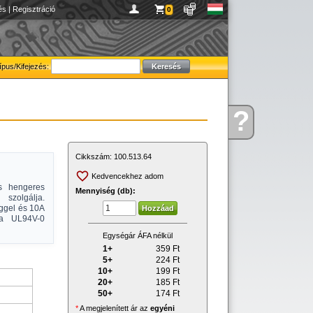
és
|
Regisztráció
0
ípus/Kifejezés:
?
Kérdése
van
Cikkszám:
100.513.64
Kedvencekhez adom
es hengeres
Mennyiség (db):
 szolgálja.
ggel és 10A
za UL94V-0
Egységár ÁFA nélkül
1+
359
Ft
5+
224
Ft
10+
199
Ft
20+
185
Ft
50+
174
Ft
*
A megjelenített ár az
egyéni