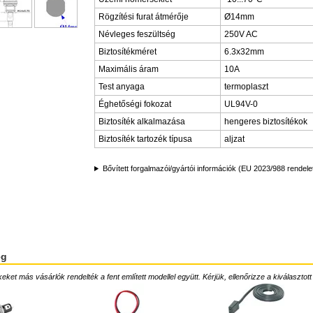
Rögzítési furat átmérője
Ø14mm
Névleges feszültség
250V AC
Biztosítékméret
6.3x32mm
Maximális áram
10A
Test anyaga
termoplaszt
Éghetőségi fokozat
UL94V-0
Biztosíték alkalmazása
hengeres biztosítékok
Biztosíték tartozék típusa
aljzat
Bővített forgalmazói/gyártói információk (EU 2023/988 rendele
ég
ket más vásárlók rendelték a fent említett modellel együtt. Kérjük, ellenőrizze a kiválasztott