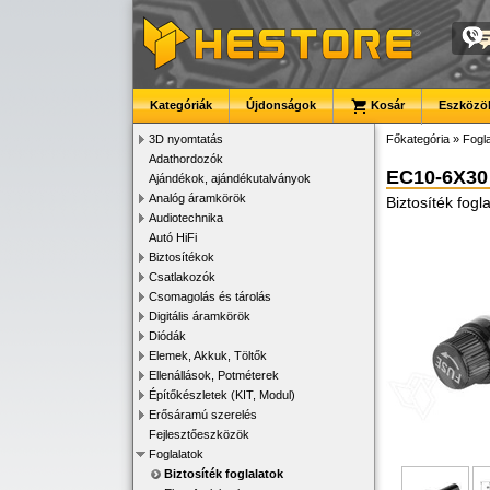
Kategóriák
Újdonságok
Kosár
Eszközök
3D nyomtatás
Főkategória
»
Fogla
Adathordozók
EC10-6X30
Ajándékok, ajándékutalványok
Analóg áramkörök
Biztosíték fog
Audiotechnika
Autó HiFi
Biztosítékok
Csatlakozók
Csomagolás és tárolás
Digitális áramkörök
Diódák
Elemek, Akkuk, Töltők
Ellenállások, Potméterek
Építőkészletek (KIT, Modul)
Erősáramú szerelés
Fejlesztőeszközök
Foglalatok
Biztosíték foglalatok