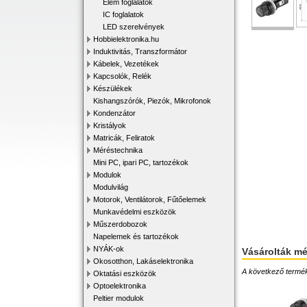
Elem foglalatok
IC foglalatok
LED szerelvények
Hobbielektronika.hu
Induktivitás, Transzformátor
Kábelek, Vezetékek
Kapcsolók, Relék
Készülékek
Kishangszórók, Piezók, Mikrofonok
Kondenzátor
Kristályok
Matricák, Feliratok
Méréstechnika
Mini PC, ipari PC, tartozékok
Modulok
Modulvilág
Motorok, Ventilátorok, Fűtőelemek
Munkavédelmi eszközök
Műszerdobozok
Napelemek és tartozékok
NYÁK-ok
Vásárolták m
Okosotthon, Lakáselektronika
A következő terméke
Oktatási eszközök
Optoelektronika
Peltier modulok