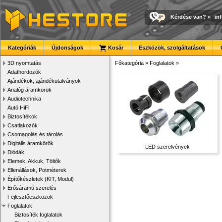
Kérdése van?
»
in
Kategóriák
Újdonságok
Kosár
Eszközök, szolgáltatások
3D nyomtatás
Főkategória
»
Foglalatok
»
Adathordozók
Ajándékok, ajándékutalványok
Analóg áramkörök
Audiotechnika
Autó HiFi
Biztosítékok
Csatlakozók
Csomagolás és tárolás
Digitális áramkörök
LED szerelvények
Diódák
Elemek, Akkuk, Töltők
Ellenállások, Potméterek
Építőkészletek (KIT, Modul)
Erősáramú szerelés
Fejlesztőeszközök
Foglalatok
Biztosíték foglalatok