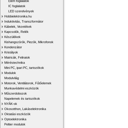
Elem foglalatok
IC foglalatok
LED szerelvények
Hobbielektronika.hu
Induktivitás, Transzformátor
Kábelek, Vezetékek
Kapcsolók, Relék
Készülékek
Kishangszórók, Piezók, Mikrofonok
Kondenzátor
Kristályok
Matricák, Feliratok
Méréstechnika
Mini PC, ipari PC, tartozékok
Modulok
Modulvilág
Motorok, Ventilátorok, Fűtőelemek
Munkavédelmi eszközök
Műszerdobozok
Napelemek és tartozékok
NYÁK-ok
Okosotthon, Lakáselektronika
Oktatási eszközök
Optoelektronika
Peltier modulok