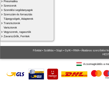
Pneumatika
Szenzorok
Szerelési segédanyagok
Szerszám és forrasztás
Tápegységek, Adapterek
Tranzisztorok
Varisztorok
Vegyszerek, ragasztók
Zavarszűrők, Ferritek
Főoldal
•
Szállítás
•
Súgó
•
GyIK
•
RMA
•
Általános szerződési fe
HESTO
A csomagküldés a ma