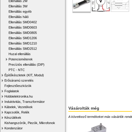
Ellenállás 2W
Ellenállás 3W
Ellenállás egyéb
Ellenállás háló
Ellenállás SMD0402
Ellenállás SMD0603
Ellenállás SMD0805
Ellenállás SMD1206
Ellenállás SMD1210
Ellenállás SMD2512
Huzal ellenállás
Potenciométerek
Precíziós ellenállás (DIP)
PTC - NTC
Építőkészletek (KIT, Modul)
Erősáramú szerelés
Fejlesztőeszközök
Foglalatok
Hobbielektronika.hu
Induktivitás, Transzformátor
Kábelek, Vezetékek
Vásárolták még
Kapcsolók, Relék
A következő termékeket más vásárlók rendelték
Készülékek
Kishangszórók, Piezók, Mikrofonok
Kondenzátor