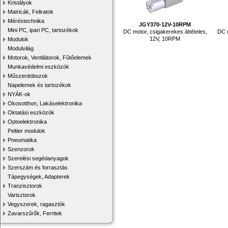
Kristályok
Matricák, Feliratok
Méréstechnika
JGY370-12V-10RPM
Mini PC, ipari PC, tartozékok
DC motor, csigakerekes áttételes,
DC m
12V, 10RPM
Modulok
Modulvilág
Motorok, Ventilátorok, Fűtőelemek
Munkavédelmi eszközök
Műszerdobozok
Napelemek és tartozékok
NYÁK-ok
Okosotthon, Lakáselektronika
Oktatási eszközök
Optoelektronika
Peltier modulok
Pneumatika
Szenzorok
Szerelési segédanyagok
Szerszám és forrasztás
Tápegységek, Adapterek
Tranzisztorok
Varisztorok
Vegyszerek, ragasztók
Zavarszűrők, Ferritek