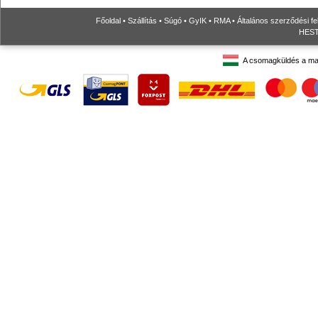
Főoldal
•
Szállítás
•
Súgó
•
GyIK
•
RMA
•
Általános szerződési fe
HESTO
A csomagküldés a ma