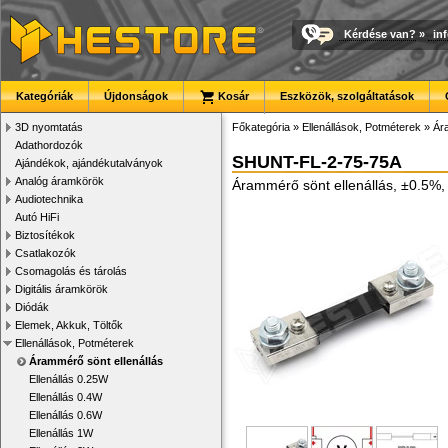
Kérdése van?
»
in
Kategóriák
Újdonságok
Kosár
Eszközök, szolgáltatások
3D nyomtatás
Főkategória
»
Ellenállások, Potméterek
»
Ár
Adathordozók
SHUNT-FL-2-75-75A
Ajándékok, ajándékutalványok
Analóg áramkörök
Árammérő sönt ellenállás, ±0.5%
Audiotechnika
Autó HiFi
Biztosítékok
Csatlakozók
Csomagolás és tárolás
Digitális áramkörök
Diódák
Elemek, Akkuk, Töltők
Ellenállások, Potméterek
Árammérő sönt ellenállás
Ellenállás 0.25W
Ellenállás 0.4W
Ellenállás 0.6W
Ellenállás 1W