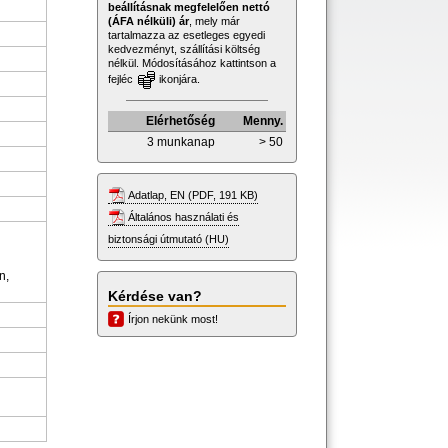
beállításnak megfelelően nettó
(ÁFA nélküli) ár
, mely már
tartalmazza az esetleges egyedi
kedvezményt, szállítási költség
nélkül. Módosításához kattintson a
fejléc
ikonjára.
Elérhetőség
Menny.
3 munkanap
> 50
Adatlap, EN (PDF, 191 KB)
Általános használati és
biztonsági útmutató (HU)
n,
Kérdése van?
Írjon nekünk most!