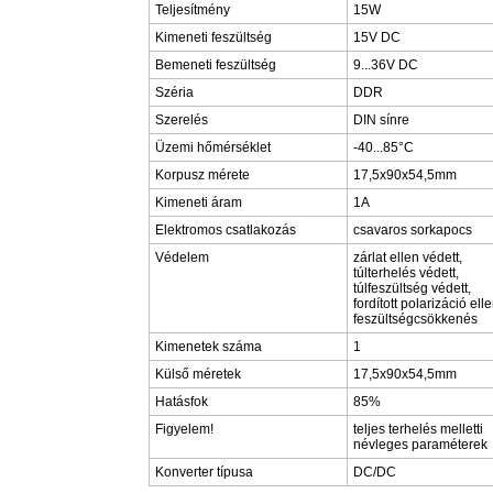
Teljesítmény
15W
Kimeneti feszültség
15V DC
Bemeneti feszültség
9...36V DC
Széria
DDR
Szerelés
DIN sínre
Üzemi hőmérséklet
-40...85°C
Korpusz mérete
17,5x90x54,5mm
Kimeneti áram
1A
Elektromos csatlakozás
csavaros sorkapocs
Védelem
zárlat ellen védett,
túlterhelés védett,
túlfeszültség védett,
fordított polarizáció elle
feszültségcsökkenés
Kimenetek száma
1
Külső méretek
17,5x90x54,5mm
Hatásfok
85%
Figyelem!
teljes terhelés melletti
névleges paraméterek
Konverter típusa
DC/DC