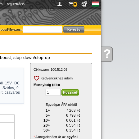
és
|
Regisztráció
0
ípus/Kifejezés:
?
Kérdése
-boost, step-down/step-up
van
Cikkszám:
100.512.03
Kedvencekhez adom
abil 15V DC
Mennyiség (db):
. Széles, 9-
t, csavaros
Egységár ÁFA nélkül
1+
7 263
Ft
5+
6 798
Ft
10+
6 661
Ft
20+
6 534
Ft
50+
6 354
Ft
*
A megjelenített ár az
egyéni