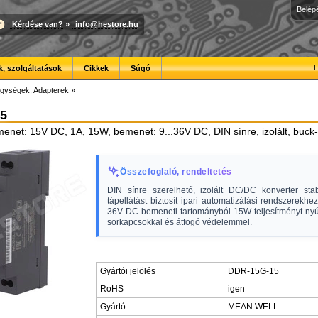
Belép
Kérdése van?
»
info@hestore.hu
T
, szolgáltatások
Cikkek
Súgó
gységek, Adapterek
»
5
enet: 15V DC, 1A, 15W, bemenet: 9...36V DC, DIN sínre, izolált, buck
Összefoglaló, rendeltetés
DIN sínre szerelhető, izolált DC/DC konverter st
tápellátást biztosít ipari automatizálási rendszerekhez
36V DC bemeneti tartományból 15W teljesítményt nyúj
sorkapcsokkal és átfogó védelemmel.
Gyártói jelölés
DDR-15G-15
RoHS
igen
Gyártó
MEAN WELL