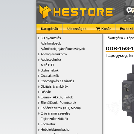
Kategóriák
Újdonságok
Kosár
Eszközök
3D nyomtatás
Főkategória
»
Tápe
Adathordozók
DDR-15G-1
Ajándékok, ajándékutalványok
Analóg áramkörök
Tápegység, kim
Audiotechnika
Autó HiFi
Biztosítékok
Csatlakozók
Csomagolás és tárolás
Digitális áramkörök
Diódák
Elemek, Akkuk, Töltők
Ellenállások, Potméterek
Építőkészletek (KIT, Modul)
Erősáramú szerelés
Fejlesztőeszközök
Foglalatok
Hobbielektronika.hu