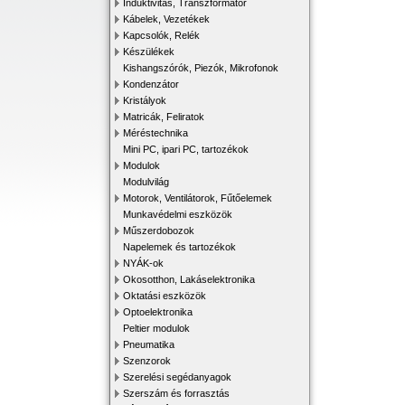
Induktivitás, Transzformátor
Kábelek, Vezetékek
Kapcsolók, Relék
Készülékek
Kishangszórók, Piezók, Mikrofonok
Kondenzátor
Kristályok
Matricák, Feliratok
Méréstechnika
Mini PC, ipari PC, tartozékok
Modulok
Modulvilág
Motorok, Ventilátorok, Fűtőelemek
Munkavédelmi eszközök
Műszerdobozok
Napelemek és tartozékok
NYÁK-ok
Okosotthon, Lakáselektronika
Oktatási eszközök
Optoelektronika
Peltier modulok
Pneumatika
Szenzorok
Szerelési segédanyagok
Szerszám és forrasztás