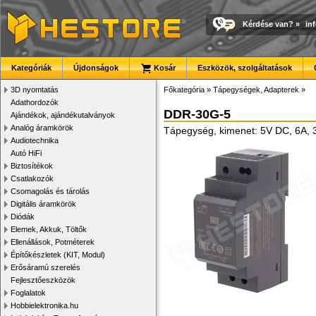
Kérdése van?
»
in
Kategóriák
Újdonságok
Kosár
Eszközök, szolgáltatások
3D nyomtatás
Főkategória
»
Tápegységek, Adapterek
»
Adathordozók
DDR-30G-5
Ajándékok, ajándékutalványok
Analóg áramkörök
Tápegység, kimenet: 5V DC, 6A, 3
Audiotechnika
Autó HiFi
Biztosítékok
Csatlakozók
Csomagolás és tárolás
Digitális áramkörök
Diódák
Elemek, Akkuk, Töltők
Ellenállások, Potméterek
Építőkészletek (KIT, Modul)
Erősáramú szerelés
Fejlesztőeszközök
Foglalatok
Hobbielektronika.hu