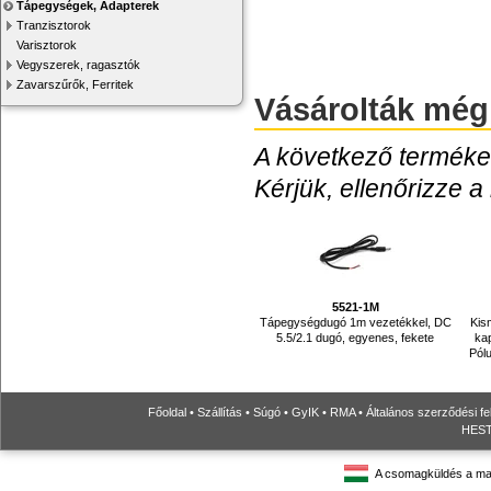
Tápegységek, Adapterek
Tranzisztorok
Varisztorok
Vegyszerek, ragasztók
Zavarszűrők, Ferritek
Vásárolták még
A következő termékek
Kérjük, ellenőrizze a
5521-1M
Tápegységdugó 1m vezetékkel, DC
Kis
5.5/2.1 dugó, egyenes, fekete
ka
Pól
Főoldal
•
Szállítás
•
Súgó
•
GyIK
•
RMA
•
Általános szerződési fe
HESTO
A csomagküldés a ma