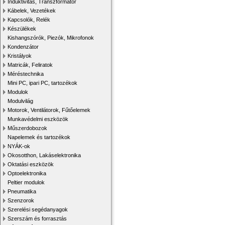
Induktivitás, Transzformátor
Kábelek, Vezetékek
Kapcsolók, Relék
Készülékek
Kishangszórók, Piezók, Mikrofonok
Kondenzátor
Kristályok
Matricák, Feliratok
Méréstechnika
Mini PC, ipari PC, tartozékok
Modulok
Modulvilág
Motorok, Ventilátorok, Fűtőelemek
Munkavédelmi eszközök
Műszerdobozok
Napelemek és tartozékok
NYÁK-ok
Okosotthon, Lakáselektronika
Oktatási eszközök
Optoelektronika
Peltier modulok
Pneumatika
Szenzorok
Szerelési segédanyagok
Szerszám és forrasztás