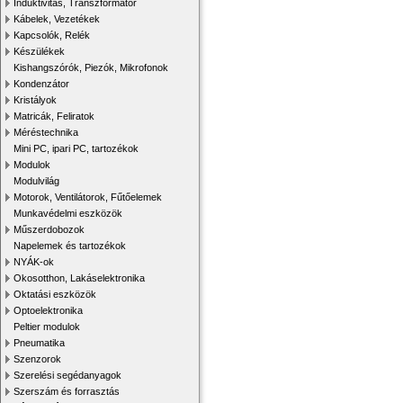
Induktivitás, Transzformátor
Kábelek, Vezetékek
Kapcsolók, Relék
Készülékek
Kishangszórók, Piezók, Mikrofonok
Kondenzátor
Kristályok
Matricák, Feliratok
Méréstechnika
Mini PC, ipari PC, tartozékok
Modulok
Modulvilág
Motorok, Ventilátorok, Fűtőelemek
Munkavédelmi eszközök
Műszerdobozok
Napelemek és tartozékok
NYÁK-ok
Okosotthon, Lakáselektronika
Oktatási eszközök
Optoelektronika
Peltier modulok
Pneumatika
Szenzorok
Szerelési segédanyagok
Szerszám és forrasztás