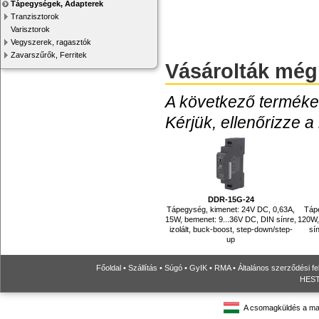
Tápegységek, Adapterek
Tranzisztorok
Varisztorok
Vegyszerek, ragasztók
Zavarszűrők, Ferritek
Vásárolták még
A következő termékek
Kérjük, ellenőrizze a
DDR-15G-24
Tápegység, kimenet: 24V DC, 0,63A,
Tápe
15W, bemenet: 9...36V DC, DIN sínre,
120W,
izolált, buck-boost, step-down/step-
sín
up
Főoldal
•
Szállítás
•
Súgó
•
GyIK
•
RMA
•
Általános szerződési fe
HESTO
A csomagküldés a ma