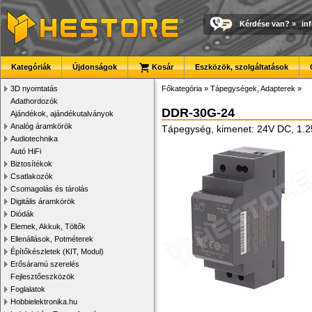
Kérdése van?
»
in
Kategóriák
Újdonságok
Kosár
Eszközök, szolgáltatások
3D nyomtatás
Főkategória
»
Tápegységek, Adapterek
»
Adathordozók
DDR-30G-24
Ajándékok, ajándékutalványok
Analóg áramkörök
Tápegység, kimenet: 24V DC, 1.25
Audiotechnika
Autó HiFi
Biztosítékok
Csatlakozók
Csomagolás és tárolás
Digitális áramkörök
Diódák
Elemek, Akkuk, Töltők
Ellenállások, Potméterek
Építőkészletek (KIT, Modul)
Erősáramú szerelés
Fejlesztőeszközök
Foglalatok
Hobbielektronika.hu