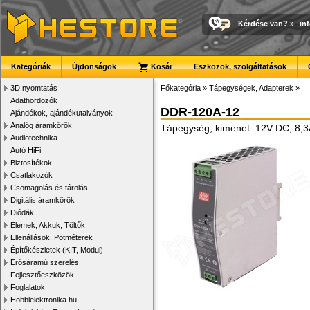
Kérdése van?
»
in
Kategóriák
Újdonságok
Kosár
Eszközök, szolgáltatások
3D nyomtatás
Főkategória
»
Tápegységek, Adapterek
»
Adathordozók
DDR-120A-12
Ajándékok, ajándékutalványok
Analóg áramkörök
Tápegység, kimenet: 12V DC, 8,3A
Audiotechnika
Autó HiFi
Biztosítékok
Csatlakozók
Csomagolás és tárolás
Digitális áramkörök
Diódák
Elemek, Akkuk, Töltők
Ellenállások, Potméterek
Építőkészletek (KIT, Modul)
Erősáramú szerelés
Fejlesztőeszközök
Foglalatok
Hobbielektronika.hu