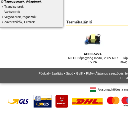
Tápegységek, Adapterek
Tranzisztorok
Varisztorok
Vegyszerek, ragasztók
Termékajánló
Zavarszűrők, Ferritek
ACDC-5V2A
AC-DC tápegység modul, 230V AC /
Táp
5V 2A
36W, 
Főoldal
•
Szállítás
•
Súgó
•
GyIK
•
RMA
•
Általános szerződési fe
HESTO
A csomagküldés a ma