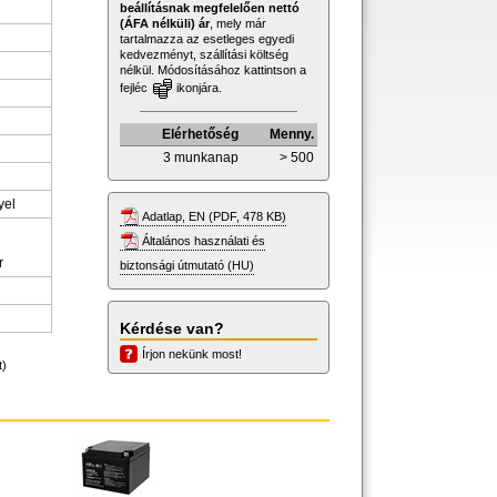
beállításnak megfelelően nettó
(ÁFA nélküli) ár
, mely már
tartalmazza az esetleges egyedi
kedvezményt, szállítási költség
nélkül. Módosításához kattintson a
fejléc
ikonjára.
Elérhetőség
Menny.
3 munkanap
> 500
yel
Adatlap, EN (PDF, 478 KB)
Általános használati és
r
biztonsági útmutató (HU)
Kérdése van?
Írjon nekünk most!
t)