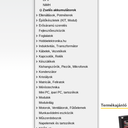
NiMH
Zselés akkumulátorok
Ellenállások, Potméterek
Építőkészletek (KIT, Modul)
Erősáramú szerelés
Fejlesztőeszközök
Foglalatok
Hobbielektronika.hu
Induktivitás, Transzformátor
Kábelek, Vezetékek
Kapcsolók, Relék
Készülékek
Kishangszórók, Piezók, Mikrofonok
Kondenzátor
Kristályok
Matricák, Feliratok
Méréstechnika
Mini PC, ipari PC, tartozékok
Modulok
Modulvilág
Termékajánló
Motorok, Ventilátorok, Fűtőelemek
Munkavédelmi eszközök
Műszerdobozok
Napelemek és tartozékok