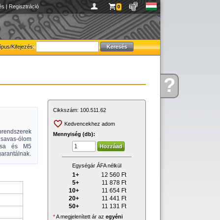
és
|
Regisztráció
0
ípus/Kifejezés:
?
Kérdése
van
Cikkszám:
100.511.62
Kedvencekhez adom
ndszerek
Mennyiség (db):
 savas-ólom
tása és M5
garantálnak.
Egységár ÁFA nélkül
1+
12 560
Ft
5+
11 878
Ft
10+
11 654
Ft
20+
11 441
Ft
50+
11 131
Ft
*
A megjelenített ár az
egyéni