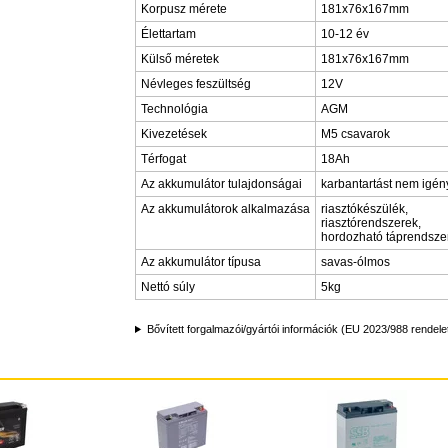
Korpusz mérete
181x76x167mm
Élettartam
10-12 év
Külső méretek
181x76x167mm
Névleges feszültség
12V
Technológia
AGM
Kivezetések
M5 csavarok
Térfogat
18Ah
Az akkumulátor tulajdonságai
karbantartást nem igén
Az akkumulátorok alkalmazása
riasztókészülék,
riasztórendszerek,
hordozható táprendsze
Az akkumulátor típusa
savas-ólmos
Nettó súly
5kg
Bővített forgalmazói/gyártói információk (EU 2023/988 rendele