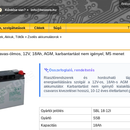
Belép
Kérdése van?
»
info@hestore.hu
T
, szolgáltatások
Cikkek
Súgó
ek, Akkuk, Töltők
»
Zselés akkumulátorok
»
savas-ólmos, 12V, 18Ah, AGM, karbantartást nem igényel, M5 menet
Összefoglaló, rendeltetés
Riasztórendszerek és hordozható tápre
energiaellátására szolgál a 12V-os, 18Ah-s AGM
akkumulátor. Karbantartást nem igénylő kialakí
csavaros kivezetései hosszú, 10-12 éves élettartamot 
Gyártói jelölés
SBL 18-12I
Gyártó
SSB
Kapacitás
18Ah