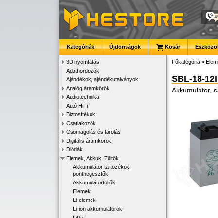
Kategóriák
Újdonságok
Kosár
Eszközök
3D nyomtatás
Főkategória
»
Elem
Adathordozók
SBL-18-12I
Ajándékok, ajándékutalványok
Analóg áramkörök
Akkumulátor, 
Audiotechnika
Autó HiFi
Biztosítékok
Csatlakozók
Csomagolás és tárolás
Digitális áramkörök
Diódák
Elemek, Akkuk, Töltők
Akkumulátor tartozékok,
ponthegesztők
Akkumulátortöltők
Elemek
Li-elemek
Li-ion akkumulátorok
LiPo