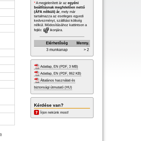
*
A megjelenített ár az
egyéni
beállításnak megfelelően nettó
(ÁFA nélküli) ár
, mely már
tartalmazza az esetleges egyedi
kedvezményt, szállítási költség
nélkül. Módosításához kattintson a
fejléc
ikonjára.
Elérhetőség
Menny.
3 munkanap
> 2
Adatlap, EN (PDF, 3 MB)
Adatlap, EN (PDF, 862 KB)
Általános használati és
biztonsági útmutató (HU)
Kérdése van?
Írjon nekünk most!
t)