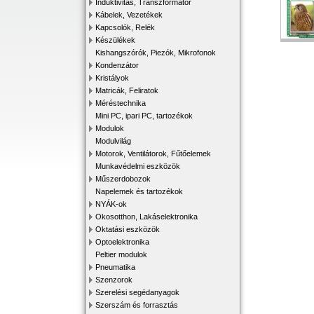
Induktivitás, Transzformátor
Kábelek, Vezetékek
Kapcsolók, Relék
Készülékek
Kishangszórók, Piezók, Mikrofonok
Kondenzátor
Kristályok
Matricák, Feliratok
Méréstechnika
Mini PC, ipari PC, tartozékok
Modulok
Modulvilág
Motorok, Ventilátorok, Fűtőelemek
Munkavédelmi eszközök
Műszerdobozok
Napelemek és tartozékok
NYÁK-ok
Okosotthon, Lakáselektronika
Oktatási eszközök
Optoelektronika
Peltier modulok
Pneumatika
Szenzorok
Szerelési segédanyagok
Szerszám és forrasztás