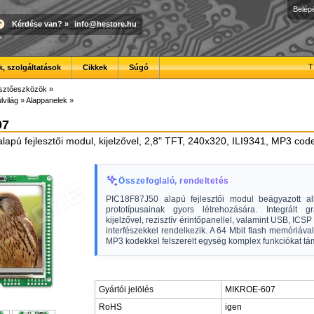
Belép
Kérdése van?
»
info@hestore.hu
T
, szolgáltatások
Cikkek
Súgó
esztőeszközök
»
lvilág
»
Alappanelek
»
07
apú fejlesztői modul, kijelzővel, 2,8" TFT, 240x320, ILI9341, MP3 cod
Összefoglaló, rendeltetés
PIC18F87J50 alapú fejlesztői modul beágyazott a
prototípusainak gyors létrehozására. Integrált g
kijelzővel, rezisztív érintőpanellel, valamint USB, ICS
interfészekkel rendelkezik. A 64 Mbit flash memóriáv
MP3 kodekkel felszerelt egység komplex funkciókat tá
Gyártói jelölés
MIKROE-607
RoHS
igen