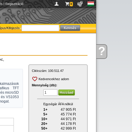
és
|
Regisztráció
0
ípus/Kifejezés:
?
Kérdése
van
ec,
Cikkszám:
100.511.47
Kedvencekhez adom
lkalmazások
Mennyiség (db):
rafikus TFT
P és microSD
al és VS1053
mogat.
Egységár ÁFA nélkül
1+
47 905
Ft
5+
45 774
Ft
10+
44 971
Ft
20+
44 178
Ft
50+
42 999
Ft