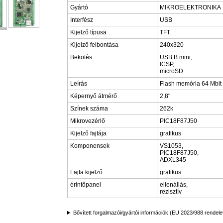
Gyártó
MIKROELEKTRONIKA
Interfész
USB
Kijelző típusa
TFT
Kijelző felbontása
240x320
Bekötés
USB B mini,
ICSP,
microSD
Leírás
Flash memória 64 Mbit
Képernyő átmérő
2,8"
Színek száma
262k
Mikrovezérlő
PIC18F87J50
Kijelző fajtája
grafikus
Komponensek
VS1053,
PIC18F87J50,
ADXL345
Fajta kijelző
grafikus
érintőpanel
ellenállás,
rezisztív
Bővített forgalmazói/gyártói információk (EU 2023/988 rendele