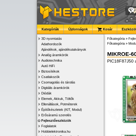
Kategóriák
Újdonságok
Kosár
Eszközök
3D nyomtatás
Főkategória
»
Fejl
Főkategória
»
Modu
Adathordozók
Ajándékok, ajándékutalványok
MIKROE-6
Analóg áramkörök
Audiotechnika
PIC18F87J50 al
Autó HiFi
Biztosítékok
Csatlakozók
Csomagolás és tárolás
Digitális áramkörök
Diódák
Elemek, Akkuk, Töltők
Ellenállások, Potméterek
Építőkészletek (KIT, Modul)
Erősáramú szerelés
Fejlesztőeszközök
Foglalatok
Hobbielektronika.hu