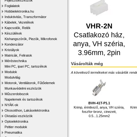
Fejlesztőeszközök
Foglalatok
Hobbielektronika.hu
Induktivitás, Transzformátor
Kábelek, Vezetékek
VHR-2N
Kapcsolók, Relék
Csatlakozó ház,
Készülékek
Kishangszórók, Piezók, Mikrofonok
anya, VH széria,
Kondenzátor
Kristályok
3.96mm, 2pin
Matricák, Feliratok
Méréstechnika
Vásárolták még
Mini PC, ipari PC, tartozékok
Modulok
A következő termékeket más vásárlók rendelték
Modulvilág
Motorok, Ventilátorok, Fűtőelemek
Munkavédelmi eszközök
Műszerdobozok
Napelemek és tartozékok
BVH-41T-P1.1
NYÁK-ok
Krimp, érintkező, anya, VH széria,
Krim
Okosotthon, Lakáselektronika
foszfor-bronz, cinezett,
0.5...1.25mm2
Oktatási eszközök
Optoelektronika
Peltier modulok
Pneumatika