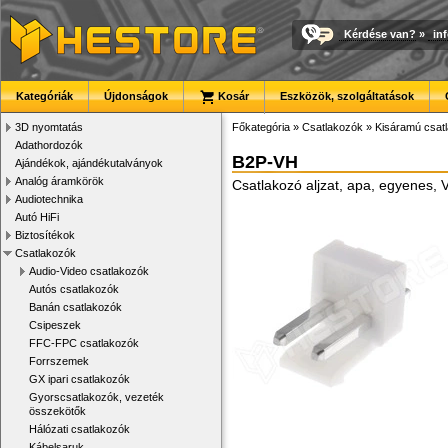
Kérdése van?
»
in
Kategóriák
Újdonságok
Kosár
Eszközök, szolgáltatások
3D nyomtatás
Főkategória
»
Csatlakozók
»
Kisáramú csat
Adathordozók
B2P-VH
Ajándékok, ajándékutalványok
Analóg áramkörök
Csatlakozó aljzat, apa, egyenes, 
Audiotechnika
Autó HiFi
Biztosítékok
Csatlakozók
Audio-Video csatlakozók
Autós csatlakozók
Banán csatlakozók
Csipeszek
FFC-FPC csatlakozók
Forrszemek
GX ipari csatlakozók
Gyorscsatlakozók, vezeték
összekötők
Hálózati csatlakozók
Kábelsaruk