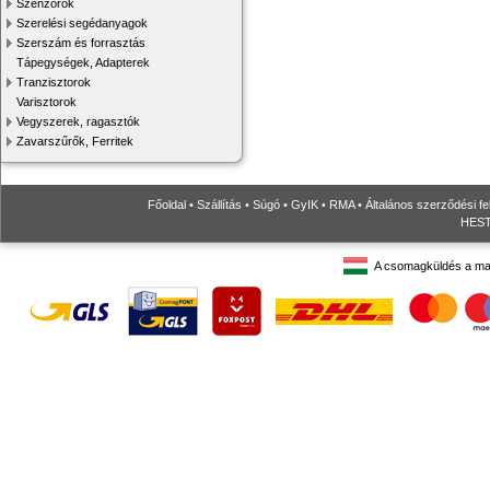
Szenzorok
Szerelési segédanyagok
Szerszám és forrasztás
Tápegységek, Adapterek
Tranzisztorok
Varisztorok
Vegyszerek, ragasztók
Zavarszűrők, Ferritek
Főoldal
•
Szállítás
•
Súgó
•
GyIK
•
RMA
•
Általános szerződési fe
HESTO
A csomagküldés a ma