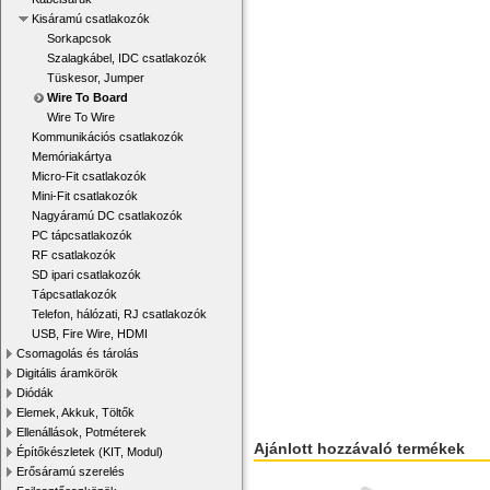
Kisáramú csatlakozók
Sorkapcsok
Szalagkábel, IDC csatlakozók
Tüskesor, Jumper
Wire To Board
Wire To Wire
Kommunikációs csatlakozók
Memóriakártya
Micro-Fit csatlakozók
Mini-Fit csatlakozók
Nagyáramú DC csatlakozók
PC tápcsatlakozók
RF csatlakozók
SD ipari csatlakozók
Tápcsatlakozók
Telefon, hálózati, RJ csatlakozók
USB, Fire Wire, HDMI
Csomagolás és tárolás
Digitális áramkörök
Diódák
Elemek, Akkuk, Töltők
Ellenállások, Potméterek
Ajánlott hozzávaló termékek
Építőkészletek (KIT, Modul)
Erősáramú szerelés