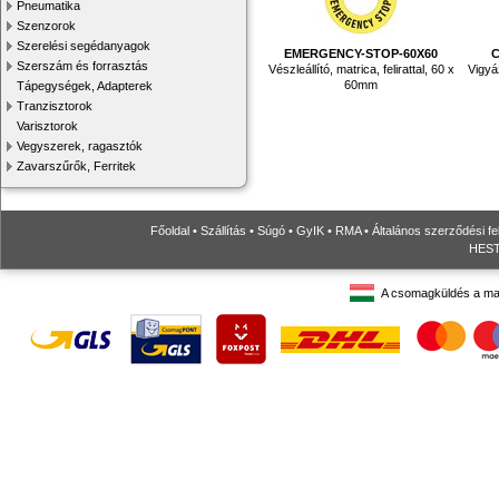
Pneumatika
Szenzorok
Szerelési segédanyagok
EMERGENCY-STOP-60X60
C
Szerszám és forrasztás
Vészleállító, matrica, felirattal, 60 x
Vigyáz
60mm
Tápegységek, Adapterek
Tranzisztorok
Varisztorok
Vegyszerek, ragasztók
Zavarszűrők, Ferritek
Főoldal
•
Szállítás
•
Súgó
•
GyIK
•
RMA
•
Általános szerződési fe
HESTO
A csomagküldés a ma