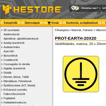
Kérdése van?
»
in
Kategóriák
Újdonságok
Kosár
Eszközök, szolgáltatások
3D nyomtatás
Főkategória
»
Matricák, Feliratok
»
Villamoss
Adathordozók
PROT-EARTH-20X20
Ajándékok, ajándékutalványok
Analóg áramkörök
Védőföldelés, matrica, 20 x 20mm
Audiotechnika
Autó HiFi
Biztosítékok
Csatlakozók
Csomagolás és tárolás
Digitális áramkörök
Diódák
Elemek, Akkuk, Töltők
Ellenállások, Potméterek
Építőkészletek (KIT, Modul)
Erősáramú szerelés
Fejlesztőeszközök
Foglalatok
Hobbielektronika.hu