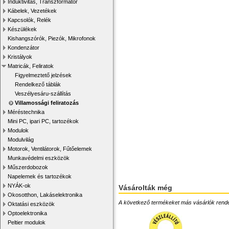
Induktivitás, Transzformátor
Kábelek, Vezetékek
Kapcsolók, Relék
Készülékek
Kishangszórók, Piezók, Mikrofonok
Kondenzátor
Kristályok
Matricák, Feliratok
Figyelmeztető jelzések
Rendelkező táblák
Veszélyesáru-szállítás
Villamossági feliratozás
Méréstechnika
Mini PC, ipari PC, tartozékok
Modulok
Modulvilág
Motorok, Ventilátorok, Fűtőelemek
Munkavédelmi eszközök
Műszerdobozok
Napelemek és tartozékok
NYÁK-ok
Vásárolták még
Okosotthon, Lakáselektronika
A következő termékeket más vásárlók rendelték
Oktatási eszközök
Optoelektronika
Peltier modulok