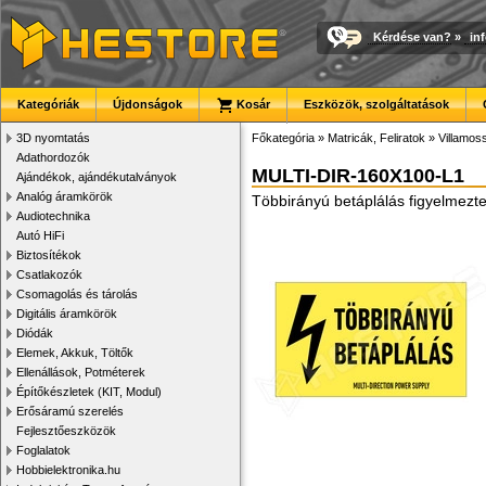
Kérdése van?
»
in
Kategóriák
Újdonságok
Kosár
Eszközök, szolgáltatások
3D nyomtatás
Főkategória
»
Matricák, Feliratok
»
Villamoss
Adathordozók
MULTI-DIR-160X100-L1
Ajándékok, ajándékutalványok
Analóg áramkörök
Többirányú betáplálás figyelmezte
Audiotechnika
Autó HiFi
Biztosítékok
Csatlakozók
Csomagolás és tárolás
Digitális áramkörök
Diódák
Elemek, Akkuk, Töltők
Ellenállások, Potméterek
Építőkészletek (KIT, Modul)
Erősáramú szerelés
Fejlesztőeszközök
Foglalatok
Hobbielektronika.hu