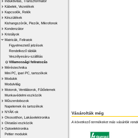
Induktivitás, Transzformátor
Kábelek, Vezetékek
Kapcsolók, Relék
Készülékek
Kishangszórók, Piezók, Mikrofonok
Kondenzátor
Kristályok
Matricák, Feliratok
Figyelmeztető jelzések
Rendelkező táblák
Veszélyesáru-szállítás
Villamossági feliratozás
Méréstechnika
Mini PC, ipari PC, tartozékok
Modulok
Modulvilág
Motorok, Ventilátorok, Fűtőelemek
Munkavédelmi eszközök
Műszerdobozok
Napelemek és tartozékok
NYÁK-ok
Vásárolták még
Okosotthon, Lakáselektronika
A következő termékeket más vásárlók rendelték
Oktatási eszközök
Optoelektronika
Peltier modulok