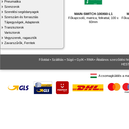
Pneumatika
Szenzorok
Szerelési segédanyagok
MAIN-SWITCH-100X60-L1
M
Szerszám és forrasztás
Főkapcsoló, matrica, felirattal, 100 x
Főkap
60mm
Tápegységek, Adapterek
Tranzisztorok
Varisztorok
Vegyszerek, ragasztók
Zavarszűrők, Ferritek
Főoldal
•
Szállítás
•
Súgó
•
GyIK
•
RMA
•
Általános szerződési fe
HESTO
A csomagküldés a ma