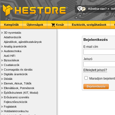
Kérdése van?
»
in
Kategóriák
Újdonságok
Kosár
Eszközök, szolgáltatások
3D nyomtatás
Adathordozók
Bejelentkezés
Ajándékok, ajándékutalványok
Analóg áramkörök
E-mail cím
Audiotechnika
Autó HiFi
Jelszó
Biztosítékok
Csatlakozók
Csomagolás és tárolás
Elfelejtett jelszó?
Digitális áramkörök
Maradjon bejelen
Diódák
Elemek, Akkuk, Töltők
Ellenállások, Potméterek
Építőkészletek (KIT, Modul)
Erősáramú szerelés
Fejlesztőeszközök
Foglalatok
Hobbielektronika.hu