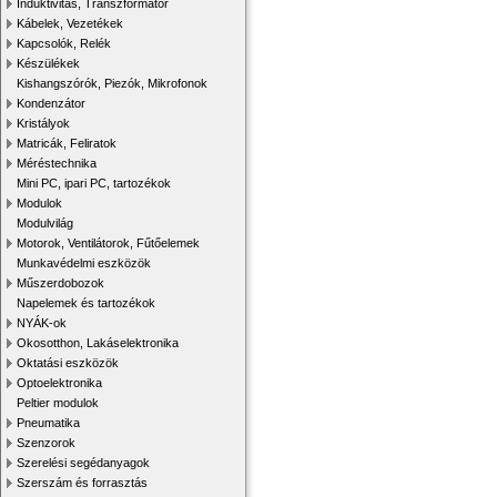
Induktivitás, Transzformátor
Kábelek, Vezetékek
Kapcsolók, Relék
Készülékek
Kishangszórók, Piezók, Mikrofonok
Kondenzátor
Kristályok
Matricák, Feliratok
Méréstechnika
Mini PC, ipari PC, tartozékok
Modulok
Modulvilág
Motorok, Ventilátorok, Fűtőelemek
Munkavédelmi eszközök
Műszerdobozok
Napelemek és tartozékok
NYÁK-ok
Okosotthon, Lakáselektronika
Oktatási eszközök
Optoelektronika
Peltier modulok
Pneumatika
Szenzorok
Szerelési segédanyagok
Szerszám és forrasztás