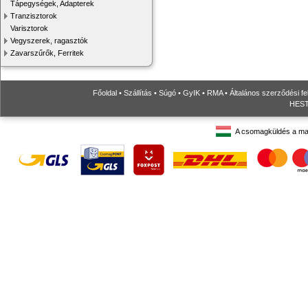
Tápegységek, Adapterek
Tranzisztorok
Varisztorok
Vegyszerek, ragasztók
Zavarszűrők, Ferritek
Főoldal
•
Szállítás
•
Súgó
•
GyIK
•
RMA
•
Általános szerződési fe
HESTO
A csomagküldés a ma