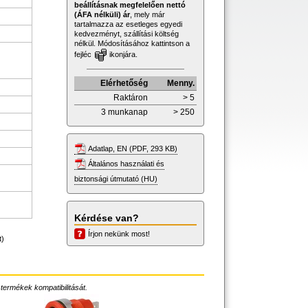
beállításnak megfelelően nettó
(ÁFA nélküli) ár
, mely már
tartalmazza az esetleges egyedi
kedvezményt, szállítási költség
nélkül. Módosításához kattintson a
fejléc
ikonjára.
Elérhetőség
Menny.
Raktáron
> 5
3 munkanap
> 250
Adatlap, EN (PDF, 293 KB)
Általános használati és
biztonsági útmutató (HU)
Kérdése van?
Írjon nekünk most!
t)
 termékek kompatibilitását.