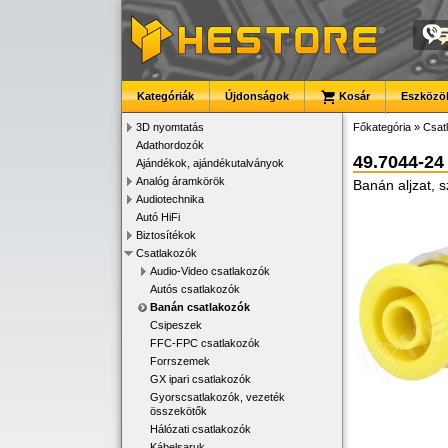
Kategóriák
Újdonságok
Kosár
Eszközök
3D nyomtatás
Főkategória
»
Csat
Adathordozók
49.7044-24
Ajándékok, ajándékutalványok
Analóg áramkörök
Banán aljzat, 
Audiotechnika
Autó HiFi
Biztosítékok
Csatlakozók
Audio-Video csatlakozók
Autós csatlakozók
Banán csatlakozók
Csipeszek
FFC-FPC csatlakozók
Forrszemek
GX ipari csatlakozók
Gyorscsatlakozók, vezeték
összekötők
Hálózati csatlakozók
Kábelsaruk