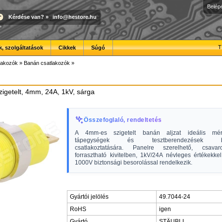
Belép
Kérdése van?
»
info@hestore.hu
T
, szolgáltatások
Cikkek
Súgó
lakozók
»
Banán csatlakozók
»
szigetelt, 4mm, 24A, 1kV, sárga
Összefoglaló, rendeltetés
A 4mm-es szigetelt banán aljzat ideális mér
tápegységek és tesztberendezések biz
csatlakoztatására. Panelre szerelhető, csava
forrasztható kivitelben, 1kV/24A névleges értékekke
1000V biztonsági besorolással rendelkezik.
Gyártói jelölés
49.7044-24
RoHS
igen
Gyártó
STÄUBLI