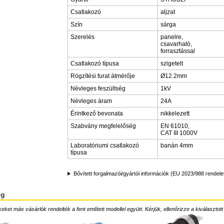
Csatlakozó
aljzat
Szín
sárga
Szerelés
panelre,
csavarható,
forrasztással
Csatlakozó típusa
szigetelt
Rögzítési furat átmérője
Ø12.2mm
Névleges feszültség
1kV
Névleges áram
24A
Érintkező bevonata
nikkelezett
Szabvány megfelelőség
EN 61010,
CAT III 1000V
Laboratóriumi csatlakozó
banán 4mm
típusa
Bővített forgalmazói/gyártói információk (EU 2023/988 rendele
ég
ket más vásárlók rendelték a fent említett modellel együtt. Kérjük, ellenőrizze a kiválasztott