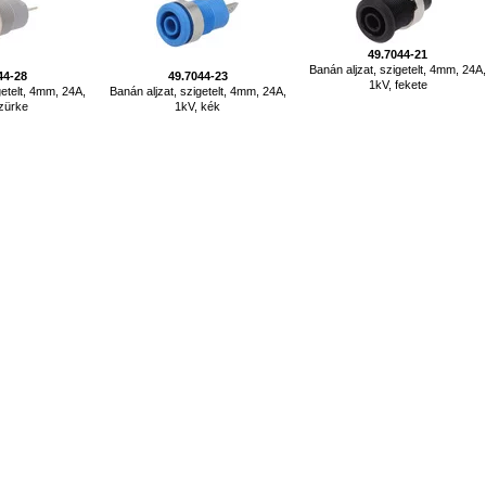
49.7044-21
Banán aljzat, szigetelt, 4mm, 24A
44-28
49.7044-23
1kV, fekete
getelt, 4mm, 24A,
Banán aljzat, szigetelt, 4mm, 24A,
szürke
1kV, kék