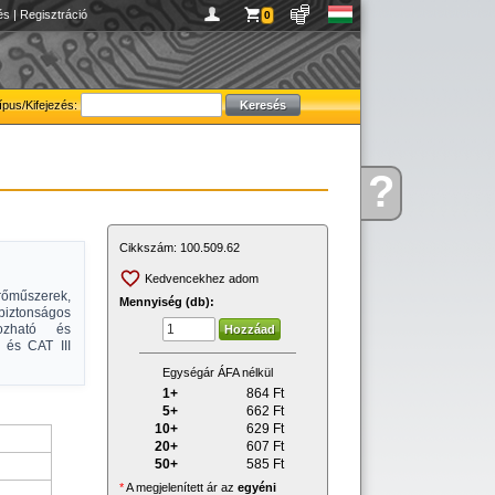
és
|
Regisztráció
0
ípus/Kifejezés:
?
Kérdése
van
Cikkszám:
100.509.62
Kedvencekhez adom
őműszerek,
Mennyiség (db):
tonságos
rozható és
l és CAT III
Egységár ÁFA nélkül
1+
864
Ft
5+
662
Ft
10+
629
Ft
20+
607
Ft
50+
585
Ft
*
A megjelenített ár az
egyéni