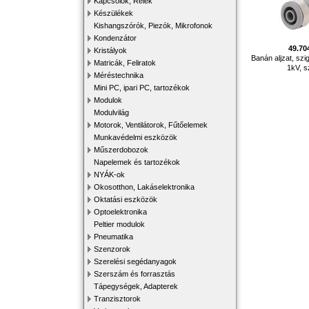
Kapcsolók, Relék
Készülékek
Kishangszórók, Piezók, Mikrofonok
Kondenzátor
49.70
Kristályok
Banán aljzat, szi
Matricák, Feliratok
1kV, 
Méréstechnika
Mini PC, ipari PC, tartozékok
Modulok
Modulvilág
Motorok, Ventilátorok, Fűtőelemek
Munkavédelmi eszközök
Műszerdobozok
Napelemek és tartozékok
NYÁK-ok
Okosotthon, Lakáselektronika
Oktatási eszközök
Optoelektronika
Peltier modulok
Pneumatika
Szenzorok
Szerelési segédanyagok
Szerszám és forrasztás
Tápegységek, Adapterek
Tranzisztorok