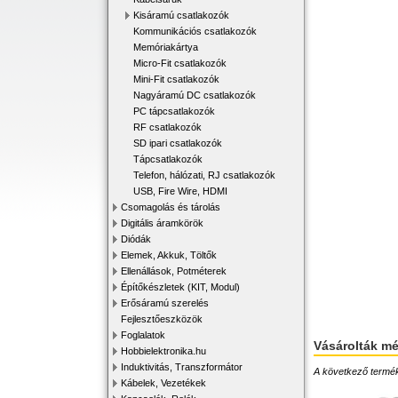
Kisáramú csatlakozók
Kommunikációs csatlakozók
Memóriakártya
Micro-Fit csatlakozók
Mini-Fit csatlakozók
Nagyáramú DC csatlakozók
PC tápcsatlakozók
RF csatlakozók
SD ipari csatlakozók
Tápcsatlakozók
Telefon, hálózati, RJ csatlakozók
USB, Fire Wire, HDMI
Csomagolás és tárolás
Digitális áramkörök
Diódák
Elemek, Akkuk, Töltők
Ellenállások, Potméterek
Építőkészletek (KIT, Modul)
Erősáramú szerelés
Fejlesztőeszközök
Foglalatok
Vásárolták m
Hobbielektronika.hu
Induktivitás, Transzformátor
A következő terméke
Kábelek, Vezetékek