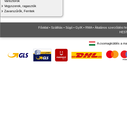
Varisztorok
Vegyszerek, ragasztók
Zavarszűrők, Ferritek
Főoldal
•
Szállítás
•
Súgó
•
GyIK
•
RMA
•
Általános szerződési fe
HESTO
A csomagküldés a ma