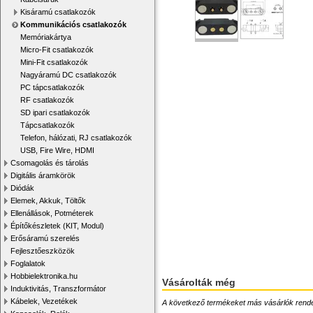
Kisáramú csatlakozók
Kommunikációs csatlakozók
Memóriakártya
Micro-Fit csatlakozók
Mini-Fit csatlakozók
Nagyáramú DC csatlakozók
PC tápcsatlakozók
RF csatlakozók
SD ipari csatlakozók
Tápcsatlakozók
Telefon, hálózati, RJ csatlakozók
USB, Fire Wire, HDMI
Csomagolás és tárolás
Digitális áramkörök
Diódák
Elemek, Akkuk, Töltők
Ellenállások, Potméterek
Építőkészletek (KIT, Modul)
Erősáramú szerelés
Fejlesztőeszközök
Foglalatok
Hobbielektronika.hu
Vásárolták még
Induktivitás, Transzformátor
Kábelek, Vezetékek
A következő termékeket más vásárlók rendelték