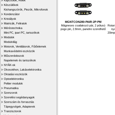
Kapcsolók, Relék
Készülékek
Kishangszórók, Piezók, Mikrofonok
Kondenzátor
Kristályok
MGNTCON280-PAIR-2P-PM
Matricák, Feliratok
Mágneses csatlakozó pár, 2 pólusú
Rotar
Méréstechnika
pogo pin, 2.8mm, panelre szerelhető
ny
20imp/
Mini PC, ipari PC, tartozékok
Modulok
Modulvilág
Motorok, Ventilátorok, Fűtőelemek
Munkavédelmi eszközök
Műszerdobozok
Napelemek és tartozékok
NYÁK-ok
Okosotthon, Lakáselektronika
Oktatási eszközök
Optoelektronika
Peltier modulok
Pneumatika
Szenzorok
Szerelési segédanyagok
Szerszám és forrasztás
Tápegységek, Adapterek
Tranzisztorok