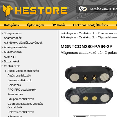
Kérdése van?
»
in
Kategóriák
Újdonságok
Kosár
Eszközök, szolgáltatások
3D nyomtatás
Főkategória
»
Csatlakozók
»
Kommunikációs
Főkategória
»
Csatlakozók
»
Tápcsatlakozó
Adathordozók
Ajándékok, ajándékutalványok
MGNTCON280-PAIR-2P
Analóg áramkörök
Audiotechnika
Mágneses csatlakozó pár, 2 pólu
Autó HiFi
Biztosítékok
Csatlakozók
Audio-Video csatlakozók
Autós csatlakozók
Banán csatlakozók
Csipeszek
FFC-FPC csatlakozók
Forrszemek
GX ipari csatlakozók
Gyorscsatlakozók, vezeték
összekötők
Hálózati csatlakozók
Kábelsaruk