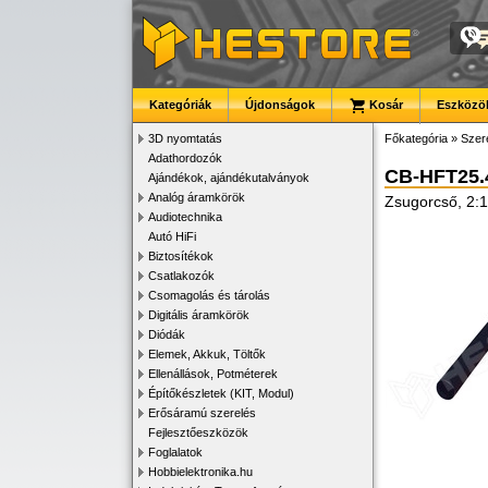
Kategóriák
Újdonságok
Kosár
Eszközök
3D nyomtatás
Főkategória
»
Szer
Adathordozók
CB-HFT25.
Ajándékok, ajándékutalványok
Analóg áramkörök
Zsugorcső, 2:1
Audiotechnika
Autó HiFi
Biztosítékok
Csatlakozók
Csomagolás és tárolás
Digitális áramkörök
Diódák
Elemek, Akkuk, Töltők
Ellenállások, Potméterek
Építőkészletek (KIT, Modul)
Erősáramú szerelés
Fejlesztőeszközök
Foglalatok
Hobbielektronika.hu