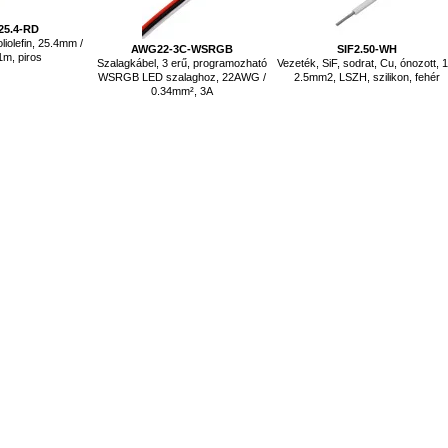
25.4-RD
liolefin, 25.4mm /
AWG22-3C-WSRGB
SIF2.50-WH
1m, piros
Szalagkábel, 3 erű, programozható
Vezeték, SiF, sodrat, Cu, ónozott, 1
WSRGB LED szalaghoz, 22AWG /
2.5mm2, LSZH, szilikon, fehér
0.34mm², 3A