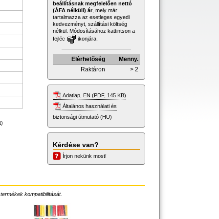
beállításnak megfelelően nettó
(ÁFA nélküli) ár
, mely már
tartalmazza az esetleges egyedi
kedvezményt, szállítási költség
nélkül. Módosításához kattintson a
fejléc
ikonjára.
Elérhetőség
Menny.
Raktáron
> 2
Adatlap, EN (PDF, 145 KB)
Általános használati és
biztonsági útmutató (HU)
t)
Kérdése van?
Írjon nekünk most!
 termékek kompatibilitását.