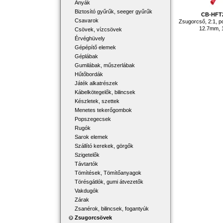
Anyák
Biztosító gyűrűk, seeger gyűrűk
CB-HFT
Csavarok
Zsugorcső, 2:1, po
12.7mm, 
Csövek, vízcsövek
Érvéghüvely
Gépépítő elemek
Géplábak
Gumilábak, műszerlábak
Hűtőbordák
Játék alkatrészek
Kábelkötegelők, bilincsek
Készletek, szettek
Menetes tekerőgombok
Popszegecsek
Rugók
Sarok elemek
Szállító kerekek, görgők
Szigetelők
Távtartók
Tömítések, Tömítőanyagok
Törésgátlók, gumi átvezetők
Vakdugók
Zárak
Zsanérok, bilincsek, fogantyúk
Zsugorcsövek