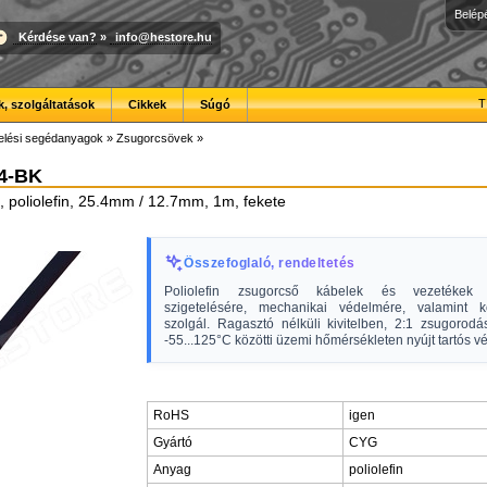
Belép
Kérdése van?
»
info@hestore.hu
T
, szolgáltatások
Cikkek
Súgó
elési segédanyagok
»
Zsugorcsövek
»
4-BK
, poliolefin, 25.4mm / 12.7mm, 1m, fekete
Összefoglaló, rendeltetés
Poliolefin zsugorcső kábelek és vezetékek 
szigetelésére, mechanikai védelmére, valamint k
szolgál. Ragasztó nélküli kivitelben, 2:1 zsugorodá
-55...125°C közötti üzemi hőmérsékleten nyújt tartós v
RoHS
igen
Gyártó
CYG
Anyag
poliolefin