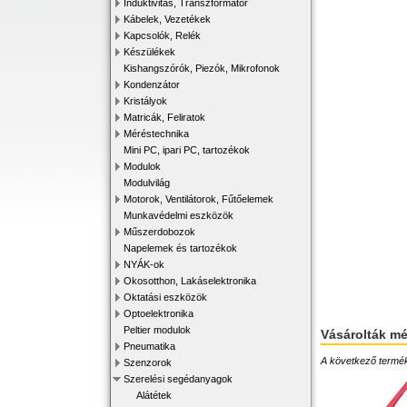
Induktivitás, Transzformátor
Kábelek, Vezetékek
Kapcsolók, Relék
Készülékek
Kishangszórók, Piezók, Mikrofonok
Kondenzátor
Kristályok
Matricák, Feliratok
Méréstechnika
Mini PC, ipari PC, tartozékok
Modulok
Modulvilág
Motorok, Ventilátorok, Fűtőelemek
Munkavédelmi eszközök
Műszerdobozok
Napelemek és tartozékok
NYÁK-ok
Okosotthon, Lakáselektronika
Oktatási eszközök
Optoelektronika
Peltier modulok
Vásárolták m
Pneumatika
A következő terméke
Szenzorok
Szerelési segédanyagok
Alátétek