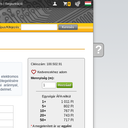
és
|
Regisztráció
0
ípus/Kifejezés:
?
Kérdése
van
Cikkszám:
100.502.91
Kedvencekhez adom
elektromos
Mennyiség (m):
ötegelésére
si aránnyal,
édelmet.
Egységár ÁFA nélkül
1+
1 011
Ft
5+
802
Ft
10+
767
Ft
20+
743
Ft
50+
717
Ft
*
A megjelenített ár az
egyéni