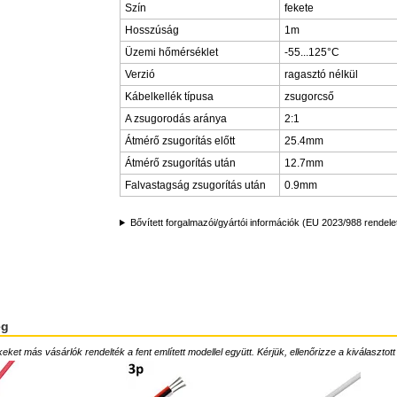
Szín
fekete
Hosszúság
1m
Üzemi hőmérséklet
-55...125°C
Verzió
ragasztó nélkül
Kábelkellék típusa
zsugorcső
A zsugorodás aránya
2:1
Átmérő zsugorítás előtt
25.4mm
Átmérő zsugorítás után
12.7mm
Falvastagság zsugorítás után
0.9mm
Bővített forgalmazói/gyártói információk (EU 2023/988 rendele
ég
ket más vásárlók rendelték a fent említett modellel együtt. Kérjük, ellenőrizze a kiválasztott