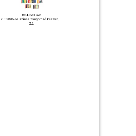
HST-SET328
 x
328db-os színes zsugorcső készlet,
2:1