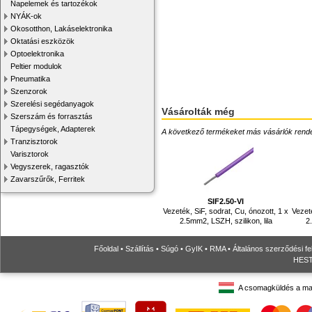
Napelemek és tartozékok
NYÁK-ok
Okosotthon, Lakáselektronika
Oktatási eszközök
Optoelektronika
Peltier modulok
Pneumatika
Szenzorok
Szerelési segédanyagok
Vásárolták még
Szerszám és forrasztás
Tápegységek, Adapterek
A következő termékeket más vásárlók rendelték
Tranzisztorok
Varisztorok
Vegyszerek, ragasztók
Zavarszűrők, Ferritek
SIF2.50-VI
Vezeték, SiF, sodrat, Cu, ónozott, 1 x
Vezeté
2.5mm2, LSZH, szilikon, lila
2
Főoldal
•
Szállítás
•
Súgó
•
GyIK
•
RMA
•
Általános szerződési fe
HESTO
A csomagküldés a ma