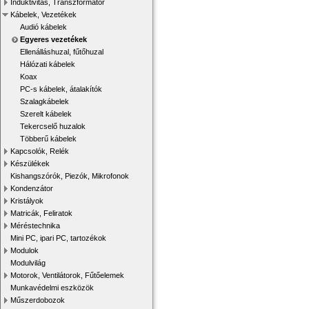
Induktivitás, Transzformátor
Kábelek, Vezetékek
Audió kábelek
Egyeres vezetékek
Ellenálláshuzal, fűtőhuzal
Hálózati kábelek
Koax
PC-s kábelek, átalakítók
Szalagkábelek
Szerelt kábelek
Tekercselő huzalok
Többerű kábelek
Kapcsolók, Relék
Készülékek
Kishangszórók, Piezók, Mikrofonok
Kondenzátor
Kristályok
Matricák, Feliratok
Méréstechnika
Mini PC, ipari PC, tartozékok
Modulok
Modulvilág
Motorok, Ventilátorok, Fűtőelemek
Munkavédelmi eszközök
Műszerdobozok