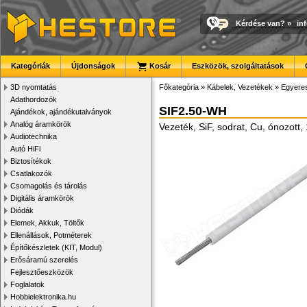
Kérdése van?
»
in
Kategóriák
Újdonságok
Kosár
Eszközök, szolgáltatások
3D nyomtatás
Főkategória
»
Kábelek, Vezetékek
»
Egyere
Adathordozók
SIF2.50-WH
Ajándékok, ajándékutalványok
Analóg áramkörök
Vezeték, SiF, sodrat, Cu, ónozott,
Audiotechnika
Autó HiFi
Biztosítékok
Csatlakozók
Csomagolás és tárolás
Digitális áramkörök
Diódák
Elemek, Akkuk, Töltők
Ellenállások, Potméterek
Építőkészletek (KIT, Modul)
Erősáramú szerelés
Fejlesztőeszközök
Foglalatok
Hobbielektronika.hu