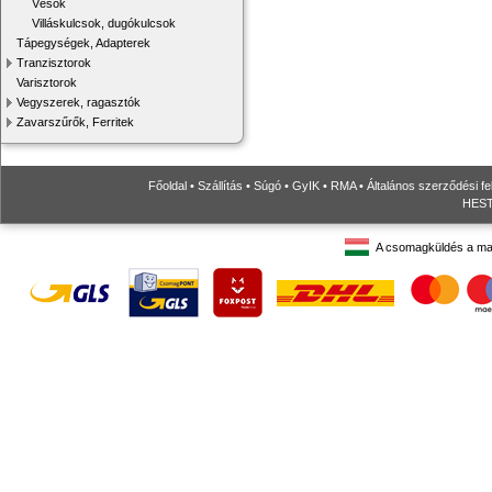
Vésők
Villáskulcsok, dugókulcsok
Tápegységek, Adapterek
Tranzisztorok
Varisztorok
Vegyszerek, ragasztók
Zavarszűrők, Ferritek
Főoldal
•
Szállítás
•
Súgó
•
GyIK
•
RMA
•
Általános szerződési fe
HESTO
A csomagküldés a ma