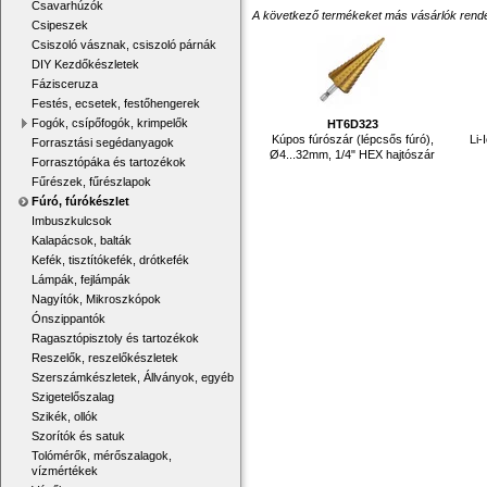
Csavarhúzók
A következő termékeket más vásárlók rendelték
Csipeszek
Csiszoló vásznak, csiszoló párnák
DIY Kezdőkészletek
Fázisceruza
Festés, ecsetek, festőhengerek
Fogók, csípőfogók, krimpelők
HT6D323
Kúpos fúrószár (lépcsős fúró),
Li-
Forrasztási segédanyagok
Ø4...32mm, 1/4" HEX hajtószár
Forrasztópáka és tartozékok
Fűrészek, fűrészlapok
Fúró, fúrókészlet
Imbuszkulcsok
Kalapácsok, balták
Kefék, tisztítókefék, drótkefék
Lámpák, fejlámpák
Nagyítók, Mikroszkópok
Ónszippantók
Ragasztópisztoly és tartozékok
Reszelők, reszelőkészletek
Szerszámkészletek, Állványok, egyéb
Szigetelőszalag
Szikék, ollók
Szorítók és satuk
Tolómérők, mérőszalagok,
vízmértékek