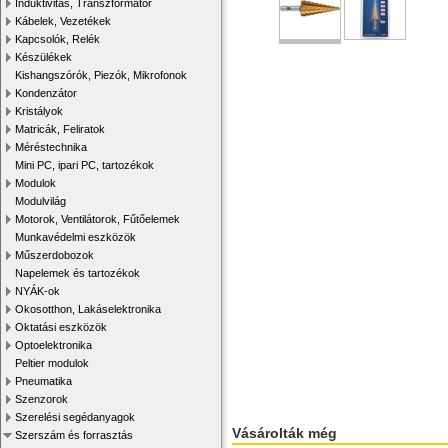
Induktivitás, Transzformátor
Kábelek, Vezetékek
Kapcsolók, Relék
Készülékek
Kishangszórók, Piezók, Mikrofonok
Kondenzátor
Kristályok
Matricák, Feliratok
Méréstechnika
Mini PC, ipari PC, tartozékok
Modulok
Modulvilág
Motorok, Ventilátorok, Fűtőelemek
Munkavédelmi eszközök
Műszerdobozok
Napelemek és tartozékok
NYÁK-ok
Okosotthon, Lakáselektronika
Oktatási eszközök
Optoelektronika
Peltier modulok
Pneumatika
Szenzorok
Szerelési segédanyagok
Vásárolták még
Szerszám és forrasztás