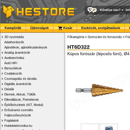
Kérdése van?
»
in
Kategóriák
Újdonságok
Kosár
Eszközök, szolgáltatások
3D nyomtatás
Főkategória
»
Szerszám és forrasztás
»
Fúr
Adathordozók
HT6D322
Ajándékok, ajándékutalványok
Analóg áramkörök
Kúpos fúrószár (lépcsős fúró), Ø
Audiotechnika
Autó HiFi
Biztosítékok
Csatlakozók
Csomagolás és tárolás
Digitális áramkörök
Diódák
Elemek, Akkuk, Töltők
Ellenállások, Potméterek
Építőkészletek (KIT, Modul)
Erősáramú szerelés
Fejlesztőeszközök
Foglalatok
Hobbielektronika.hu