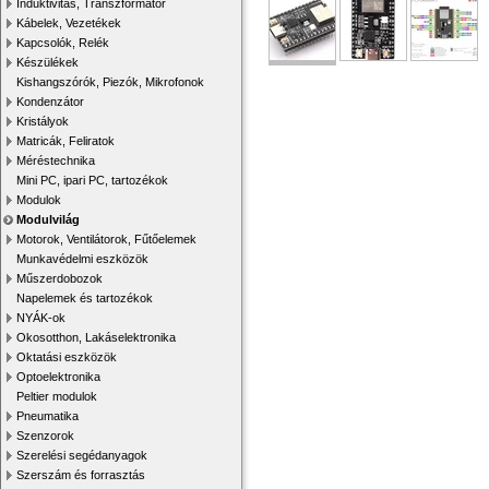
Induktivitás, Transzformátor
Kábelek, Vezetékek
Kapcsolók, Relék
Készülékek
Kishangszórók, Piezók, Mikrofonok
Kondenzátor
Kristályok
Matricák, Feliratok
Méréstechnika
Mini PC, ipari PC, tartozékok
Modulok
Modulvilág
Motorok, Ventilátorok, Fűtőelemek
Munkavédelmi eszközök
Műszerdobozok
Napelemek és tartozékok
NYÁK-ok
Okosotthon, Lakáselektronika
Oktatási eszközök
Optoelektronika
Peltier modulok
Pneumatika
Szenzorok
Szerelési segédanyagok
Szerszám és forrasztás