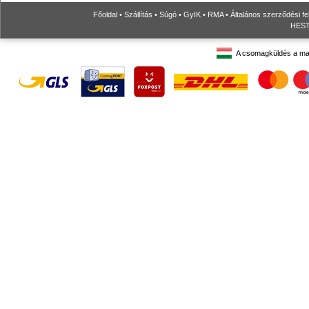
Főoldal
•
Szállítás
•
Súgó
•
GyIK
•
RMA
•
Általános szerződési fe
HESTO
A csomagküldés a ma