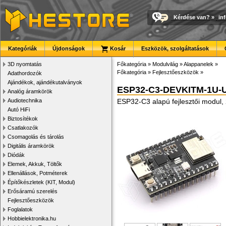
Kérdése van?
»
in
Kategóriák
Újdonságok
Kosár
Eszközök, szolgáltatások
3D nyomtatás
Főkategória
»
Modulvilág
»
Alappanelek
»
Főkategória
»
Fejlesztőeszközök
»
Adathordozók
Ajándékok, ajándékutalványok
ESP32-C3-DEVKITM-1U-
Analóg áramkörök
Audiotechnika
ESP32-C3 alapú fejlesztői modul, 
Autó HiFi
Biztosítékok
Csatlakozók
Csomagolás és tárolás
Digitális áramkörök
Diódák
Elemek, Akkuk, Töltők
Ellenállások, Potméterek
Építőkészletek (KIT, Modul)
Erősáramú szerelés
Fejlesztőeszközök
Foglalatok
Hobbielektronika.hu