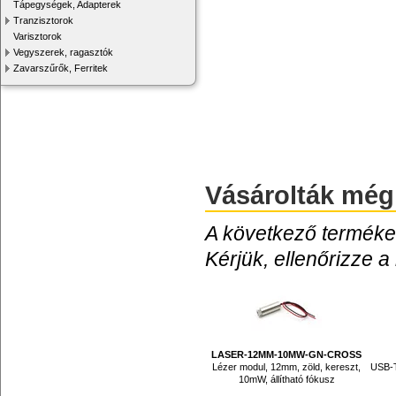
Tápegységek, Adapterek
Tranzisztorok
Varisztorok
Vegyszerek, ragasztók
Zavarszűrők, Ferritek
Vásárolták még
A következő termékek
Kérjük, ellenőrizze a
LASER-12MM-10MW-GN-CROSS
Lézer modul, 12mm, zöld, kereszt,
USB-T
10mW, állítható fókusz