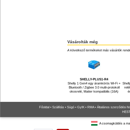
Vásárolták még
A következő termékeket más vásárlók rendelték
SHELLY-PLUS1-R4
Shelly 1 Gen4 egy áramkörös Wi-Fi +
Shell
Bluetooth / Zigbee 3.0 multi-protokoll
rel
okosrelé, Matter kompatibilis (16A)
é
Főoldal
•
Szállítás
•
Súgó
•
GyIK
•
RMA
•
Általános szerződési fe
HESTO
A csomagküldés a ma