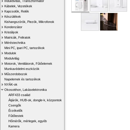
Induktivitás, Transzformátor
Kábelek, Vezetékek
Kapcsolók, Relék
Készülékek
Kishangszórók, Piezók, Mikrofonok
Kondenzátor
Kristályok
Matricák, Feliratok
Méréstechnika
Mini PC, ipari PC, tartozékok
Modulok
Modulvilág
Motorok, Ventilátorok, Fűtőelemek
Munkavédelmi eszközök
Műszerdobozok
Napelemek és tartozékok
NYÁK-ok
Okosotthon, Lakáselektronika
ARF433 család
Átjárók, HUB-ok, dongle-k, központok
Csengők
Érzékelők
Fűtőtestek
Hőmérők, mérlegek, egyéb
Kamera