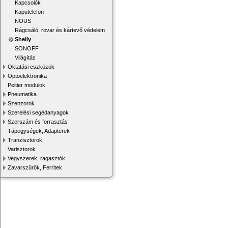
Kapcsolók
Kaputelefon
NOUS
Rágcsáló, rovar és kártevő védelem
Shelly
SONOFF
Világítás
Oktatási eszközök
Optoelektronika
Peltier modulok
Pneumatika
Szenzorok
Szerelési segédanyagok
Szerszám és forrasztás
Tápegységek, Adapterek
Tranzisztorok
Varisztorok
Vegyszerek, ragasztók
Zavarszűrők, Ferritek