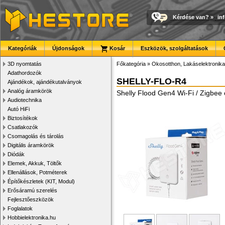
Kérdése van?
»
in
Kategóriák
Újdonságok
Kosár
Eszközök, szolgáltatások
3D nyomtatás
Főkategória
»
Okosotthon, Lakáselektronika
Adathordozók
SHELLY-FLO-R4
Ajándékok, ajándékutalványok
Analóg áramkörök
Shelly Flood Gen4 Wi-Fi / Zigbee 
Audiotechnika
Autó HiFi
Biztosítékok
Csatlakozók
Csomagolás és tárolás
Digitális áramkörök
Diódák
Elemek, Akkuk, Töltők
Ellenállások, Potméterek
Építőkészletek (KIT, Modul)
Erősáramú szerelés
Fejlesztőeszközök
Foglalatok
Hobbielektronika.hu