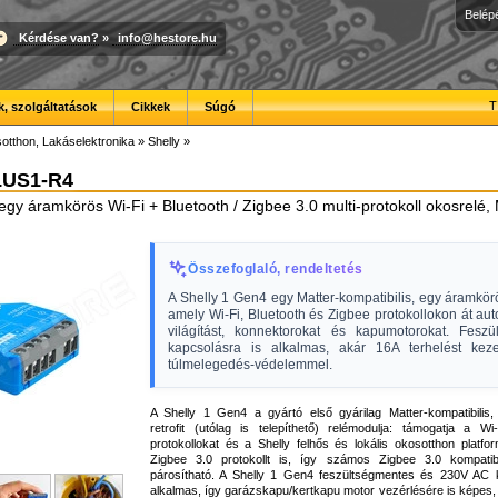
Belép
Kérdése van?
»
info@hestore.hu
T
, szolgáltatások
Cikkek
Súgó
otthon, Lakáselektronika
»
Shelly
»
LUS1-R4
egy áramkörös Wi-Fi + Bluetooth / Zigbee 3.0 multi-protokoll okosrelé, 
Összefoglaló, rendeltetés
A Shelly 1 Gen4 egy Matter-kompatibilis, egy áramkör
amely Wi-Fi, Bluetooth és Zigbee protokollokon át aut
világítást, konnektorokat és kapumotorokat. Feszü
kapcsolásra is alkalmas, akár 16A terhelést kezel
túlmelegedés-védelemmel.
A Shelly 1 Gen4 a gyártó első gyárilag Matter-kompatibilis, 
retrofit (utólag is telepíthető) relémodulja: támogatja a Wi
protokollokat és a Shelly felhős és lokális okosotthon platfor
Zigbee 3.0 protokollt is, így számos Zigbee 3.0 kompatib
párosítható. A Shelly 1 Gen4 feszültségmentes és 230V AC 
alkalmas, így garázskapu/kertkapu motor vezérlésére is képes