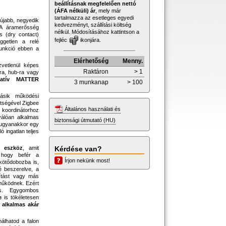
beállításnak megfelelően nettó
(ÁFA nélküli) ár
, mely már
tartalmazza az esetleges egyedi
újabb, negyedik
kedvezményt, szállítási költség
6A áramerősség
nélkül. Módosításához kattintson a
s (dry contact)
fejléc
ikonjára.
ggetlen a relé
unkció ebben a
Elérhetőség
Menny.
vetlenül képes
Raktáron
> 1
ra, hub-ra vagy
natív MATTER
3 munkanap
> 100
ásik működési
ítségével Zigbee
Általános használati és
ordinátorhoz
válóan alkalmas
biztonsági útmutató (HU)
 ugyanakkor egy
ó ingatlan teljes
Kérdése van?
s eszköz
, amit
, hogy befér a
Írjon nekünk most!
kötődobozba is,
é beszerelve, a
gítást vagy más
 működnek. Ezért
is. Egygombos
e
is tökéletesen
 alkalmas akár
nálhatod a falon