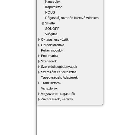
Kapcsolók
Kaputelefon
NOUS
Rágcsáló, rovar és kártevő védelem
Shelly
SONOFF
Világítás
Oktatási eszközök
Optoelektronika
Peltier modulok
Pneumatika
Szenzorok
Szerelési segédanyagok
Szerszám és forrasztás
Tápegységek, Adapterek
Tranzisztorok
Varisztorok
Vegyszerek, ragasztók
Zavarszűrők, Ferritek