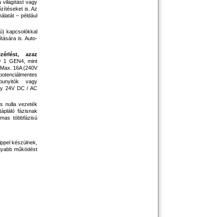
 világítást vagy
zítéseket is. Az
álatát – például
sú) kapcsolókkal
tására is. Auto-
érlést, azaz
y 1 GEN4, mint
. Max. 16A (240V
potenciálmentes
punyitók vagy
agy 24V DC / AC
 nulla vezeték
tápláló fázisnak
lmas többfázisú
ppel készülnek,
nyabb működést