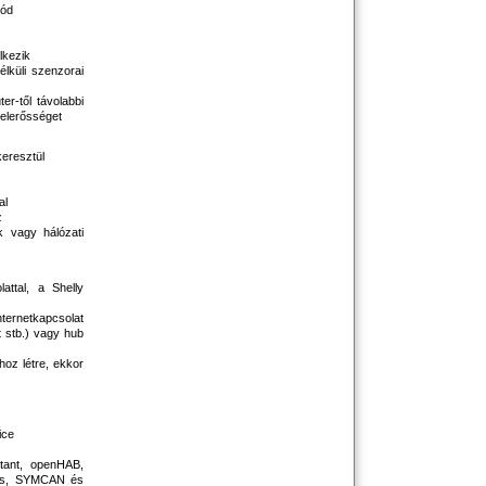
mód
elkezik
élküli szenzorai
er-től távolabbi
jelerősséget
keresztül
al
z
k vagy hálózati
attal, a Shelly
ternetkapcsolat
t stb.) vagy hub
hoz létre, ekkor
ice
ant, openHAB,
obs, SYMCAN és