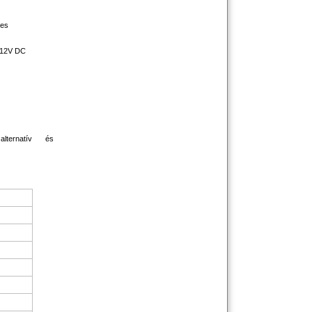
ges
 12V DC
ternatív és