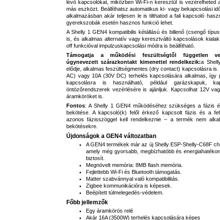
lévő kapcsolókat, miközben Wi-Fi-n keresztül is vezérelheted a
más eszközt. Beállíthatsz automatikus ki- vagy bekapcsolási idő
alkalmazásban akár teljesen le is tilthatod a fali kapcsoló haszn
gyerekszobák esetén hasznos funkció lehet.
A Shelly 1 GEN4 kompatibilis kétállású és billenő (csengő típu
is, és alkalmas alternatív vagy keresztváltó kapcsolások kialakí
off funkcióval impulzuskapcsolási módra is beállítható.
Támogatja a működési feszültségtől független vez
úgynevezett szárazkontakt kimenettel rendelkezik:
a Shell
elődje, alkalmas feszültségmentes (dry contact) kapcsolásra is
AC) vagy 10A (30V DC) terhelés kapcsolására alkalmas, így 
kapcsolásra is használható, például garázskapuk, ka
öntözőrendszerek vezérlésére is ajánljuk. Kapcsolhat 12V v
áramköröket is.
Fontos
: A Shelly 1 GEN4 működéséhez szükséges a fázis és
bekötése. A kapcsoló(k) felől érkező kapcsolt fázis és a fel
azonos fázisszöggel kell rendelkeznie – a termék nem alka
bekötésekre.
Újdonságok a GEN4 változatban
A GEN4 termékek már az új Shelly ESP-Shelly-C68F chi
amely még gyorsabb, megbízhatóbb és energiahatéko
biztosít.
Megnövelt memória: 8MB flash memória.
Fejlettebb Wi-Fi és Bluetooth támogatás.
Matter szabvánnyal való kompatibilitás.
Zigbee kommunikációra is képesek.
Beépített túlmelegedés-védelem.
Főbb jellemzők
Egy áramkörös relé
Akár 16A (3500W) terhelés kapcsolására képes