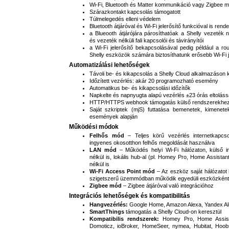
Wi-Fi, Bluetooth és Matter kommunikáció vagy Zigbee 
Szárazkontakt kapcsolás támogatott
Túlmelegedés elleni védelem
Bluetooth átjáróval és Wi-Fi jelerősítő funkcióval is rend
a Blueooth átjárójára párosíthatóak a Shelly vezeték n
és vezeték nélküli fali kapcsolói és távirányítói
a Wi-Fi jelerősítő bekapcsolásával pedig például a rout
Shelly eszközök számára biztosíthatunk erősebb Wi-Fi 
Automatizálási lehetőségek
Távoli be- és kikapcsolás a Shelly Cloud alkalmazáson 
Időzített vezérlés: akár 20 programozható esemény
Automatikus be- és kikapcsolási időzítők
Napkelte és napnyugta alapú vezérlés ±23 órás eltoláss
HTTP/HTTPS webhook támogatás külső rendszerekhe
Saját szkriptek (mjS) futtatása bemenetek, kimenete
események alapján
Működési módok
Felhős mód
– Teljes körű vezérlés internetkapcsol
ingyenes okosotthon felhős megoldását használva
LAN mód
– Működés helyi Wi-Fi hálózaton, külső in
nélkül is, lokális hub-al (pl. Homey Pro, Home Assistan
nélkül is
Wi-Fi Access Point mód
– Az eszköz saját hálózatot 
szigetszerű üzemmódban működik egyedüli eszközként
Zigbee mód
– Zigbee átjáróval való integrációhoz
Integrációs lehetőségek és kompatibilitás
Hangvezérlés:
Google Home, Amazon Alexa, Yandex Al
SmartThings
támogatás a Shelly Cloud-on keresztül
Kompatibilis rendszerek:
Homey Pro, Home Assist
Domoticz, ioBroker, HomeSeer, nymea, Hubitat, Ho