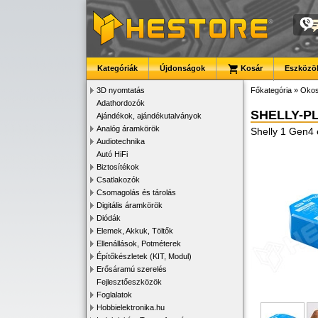
Kategóriák
Újdonságok
Kosár
Eszközök
3D nyomtatás
Főkategória
»
Okos
Adathordozók
SHELLY-P
Ajándékok, ajándékutalványok
Analóg áramkörök
Shelly 1 Gen4 
Audiotechnika
Autó HiFi
Biztosítékok
Csatlakozók
Csomagolás és tárolás
Digitális áramkörök
Diódák
Elemek, Akkuk, Töltők
Ellenállások, Potméterek
Építőkészletek (KIT, Modul)
Erősáramú szerelés
Fejlesztőeszközök
Foglalatok
Hobbielektronika.hu