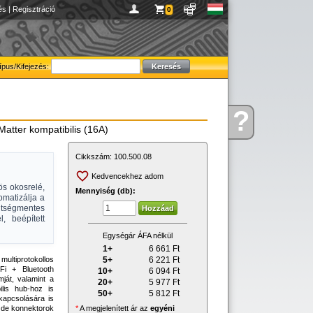
és
|
Regisztráció
0
ípus/Kifejezés:
?
Kérdése
Matter kompatibilis (16A)
van
Cikkszám:
100.500.08
Kedvencekhez adom
ös okosrelé,
Mennyiség (db):
omatizálja a
ltségmentes
, beépített
Egységár ÁFA nélkül
1+
6 661
Ft
5+
6 221
Ft
multiprotokollos
-Fi + Bluetooth
10+
6 094
Ft
mját, valamint a
20+
5 977
Ft
ilis hub-hoz is
50+
5 812
Ft
kapcsolására is
*
A megjelenített ár az
egyéni
, de konnektorok