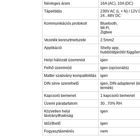
Névleges áram
16A (AC), 10A (DC)
Tápellátás
230V AC (L + N) / 12V 
24...48V DC
Kommunikációs protokoll
Bluetooth,
Wi-Fi,
Zigbee
Vezeték keresztmetszete
2.5mm2
Applikáció
Shelly app,
hubtól/átjárótól függőe
Helyi hálózati üzemmód
igen
Felhő üzemmód
igen (opcionális)
Matter szabvány kompatibilitás
igen
DIN sínre szerelhető
igen, DIN-adapterrel (k
termék)
Kapcsoló bemenet
1 kapcsoló bemenet
Üzemi páratartalom
30...70% RH
Közvetlen helyi
igen
távirányíthatóság
Időzíthető
igen
Fogyasztásmérés
nem