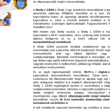
és villanykapcsolók mögé is beszerelhetjük.
A
Shelly 1 GEN4
a Shelly 1 egy áramkörös okosreléjének a leg
generációs változata. Elődjéhez hasonlóan ez is max. 1
kapcsolására képes, és ugyanúgy alkalmas feszültségmente
kapcsolásra is, mivel a vezérelt áramkör továbbra is fü
működéséhez szükséges tápfeszültségtől. Fogyasztásmérő f
modellben sincs.
Mint minden más Shelly eszköz, a Shelly 1 GEN4 is köz
kapcsolódni a Wi-Fi routeredhez, nincs szükség helyi központ
átjáróra (bridge-re) és ez a Gen4 változat már
kompatibilitással rendelkezik
.
A Shelly GEN4 eszközök továbbá rendelkeznek egy m
üzemmóddal, amit a párosítás előtt kell kiválasztani. Ennek seg
kommunikáción akár egy Zigbee átjáróhoz vagy ko
csatlakoztathatjuk. Bármelyik üzemmódjával is használjuk, ki
egy lámpa vagy egyéb elektromos fogyasztó automatizálására,
nagyobb rendszerbe is beilleszthető, például egy felújítás alatt áll
okosotthon rendszereként.
Ez az egyik legkompaktabb méretű,
Wi-Fi-s / Zigbee-
kapcsolások okosvezérlésére használhatsz. Olyan kicsi
szabványos fali villanykapcsolók mögé az aljzatba vagy egy 
akár utólagosan telepítve is.A meglévő villanykapcsolók mög
Shelly 1 GEN4 segítségével távolról is vezérelheted a vilá
csatlakoztatott eszközöket, miközben a kapcsolók továbbra is
ideális meglévő rendszerek utólagos "okosításához" 
(nyomógomos vagy billenő)
villanykapcsolók mögé telepítv
használható, viszont
16
A-es maximális áramkorlátja miatt
konnektorok vezérlésére is
.
A relé rendelkezik kapcsoló bemenettel, így továbbra is hasz