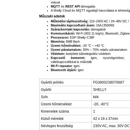
mások
MQTT
és
REST API
támogatás
A Shelly Cloud és MQTT egyidejű használata is lehetsé
Műszaki adatok
Működési tápfeszültség:
110–240V AC / 24–48V DC /
Maximális kapcsolható áram:
16A (3500W)
Szárazkontakt kapcsolás:
támogatott
Kommunikáció:
Wi-Fi (802.11 b/g/n), Bluetooth, Zigbee
Processzor:
ESP-Shelly-C38F
Memória:
8MB flash
Üzemi hőmérséklet:
-20 °C – +40 °C
Üzemi páratartalom:
30% – 70% relatív páratartalom
Védelem:
beépített túlmelegedés-védelem
Kapcsoló bemenet:
igen, nyomógombos, al
váltókapcsolókkal is működik
Wi-Fi repeater
: igen
Bluetooth átjáró:
igen
Gyártói jelölés
FG3800238070687
Gyártó
SHELLY
Szín
kék
Üzemi hőmérséklet
-20...40°C
Kimenetek száma
1
Külső méretek
42 x 16 x 37mm
Névleges feszültség
230V AC, max. 30V DC