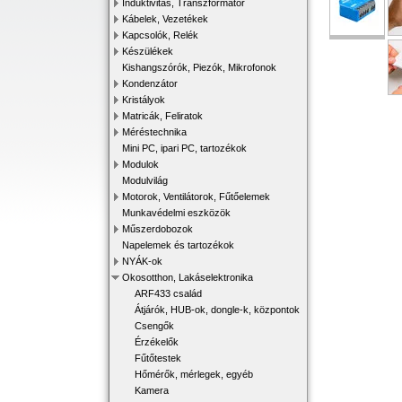
Induktivitás, Transzformátor
Kábelek, Vezetékek
Kapcsolók, Relék
Készülékek
Kishangszórók, Piezók, Mikrofonok
Kondenzátor
Kristályok
Matricák, Feliratok
Méréstechnika
Mini PC, ipari PC, tartozékok
Modulok
Modulvilág
Motorok, Ventilátorok, Fűtőelemek
Munkavédelmi eszközök
Műszerdobozok
Napelemek és tartozékok
NYÁK-ok
Okosotthon, Lakáselektronika
ARF433 család
Átjárók, HUB-ok, dongle-k, központok
Csengők
Érzékelők
Fűtőtestek
Hőmérők, mérlegek, egyéb
Kamera