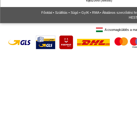
kijelzővel (fekete)
Főoldal
•
Szállítás
•
Súgó
•
GyIK
•
RMA
•
Általános szerződési fe
HESTO
A csomagküldés a ma