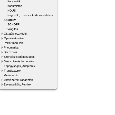
Kapcsolók
Kaputelefon
NOUS
Rágcsáló, rovar és kártevő védelem
Shelly
SONOFF
Világítás
Oktatási eszközök
Optoelektronika
Peltier modulok
Pneumatika
Szenzorok
Szerelési segédanyagok
Szerszám és forrasztás
Tápegységek, Adapterek
Tranzisztorok
Varisztorok
Vegyszerek, ragasztók
Zavarszűrők, Ferritek