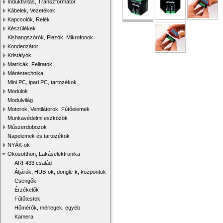
Induktivitás, Transzformátor
Kábelek, Vezetékek
Kapcsolók, Relék
Készülékek
Kishangszórók, Piezók, Mikrofonok
Kondenzátor
Kristályok
Matricák, Feliratok
Méréstechnika
Mini PC, ipari PC, tartozékok
Modulok
Modulvilág
Motorok, Ventilátorok, Fűtőelemek
Munkavédelmi eszközök
Műszerdobozok
Napelemek és tartozékok
NYÁK-ok
Okosotthon, Lakáselektronika
ARF433 család
Átjárók, HUB-ok, dongle-k, központok
Csengők
Érzékelők
Fűtőtestek
Hőmérők, mérlegek, egyéb
Kamera