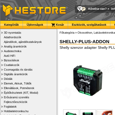
Kérdése van?
»
in
Kategóriák
Újdonságok
Kosár
Eszközök, szolgáltatások
3D nyomtatás
Főkategória
»
Okosotthon, Lakáselektronika
Adathordozók
SHELLY-PLUS-ADDON
Ajándékok, ajándékutalványok
Analóg áramkörök
Shelly szenzor adapter Shelly PL
Audiotechnika
Autó HiFi
Biztosítékok
Csatlakozók
Csomagolás és tárolás
Digitális áramkörök
Diódák
Elemek, Akkuk, Töltők
Ellenállások, Potméterek
Építőkészletek (KIT, Modul)
Erősáramú szerelés
Fejlesztőeszközök
Foglalatok
Hobbielektronika.hu