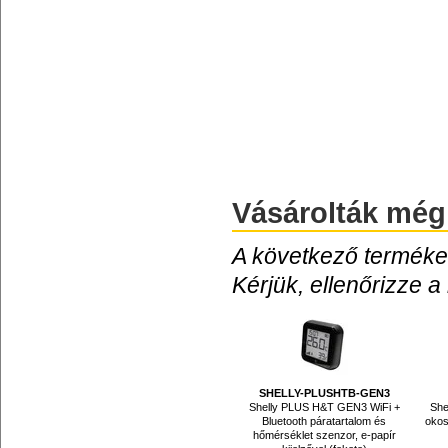
Vásárolták még
A következő termékek
Kérjük, ellenőrizze a
SHELLY-PLUSHTB-GEN3
Shelly PLUS H&T GEN3 WiFi +
She
Bluetooth páratartalom és
okos
hőmérséklet szenzor, e-papír