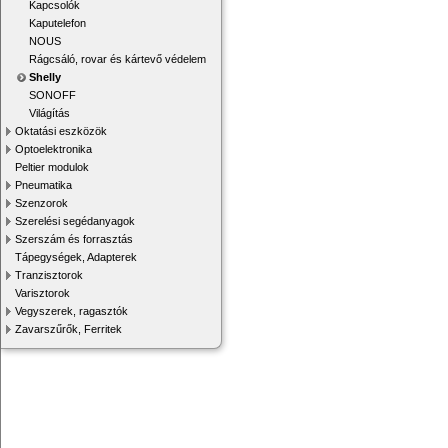
Kapcsolók
Kaputelefon
NOUS
Rágcsáló, rovar és kártevő védelem
Shelly
SONOFF
Világítás
Oktatási eszközök
Optoelektronika
Peltier modulok
Pneumatika
Szenzorok
Szerelési segédanyagok
Szerszám és forrasztás
Tápegységek, Adapterek
Tranzisztorok
Varisztorok
Vegyszerek, ragasztók
Zavarszűrők, Ferritek