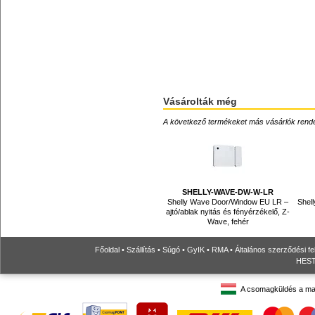
Vásárolták még
A következő termékeket más vásárlók rendelték
SHELLY-WAVE-DW-W-LR
Shelly Wave Door/Window EU LR –
Shell
ajtó/ablak nyitás és fényérzékelő, Z-
Wave, fehér
Főoldal
•
Szállítás
•
Súgó
•
GyIK
•
RMA
•
Általános szerződési fe
HESTO
A csomagküldés a ma