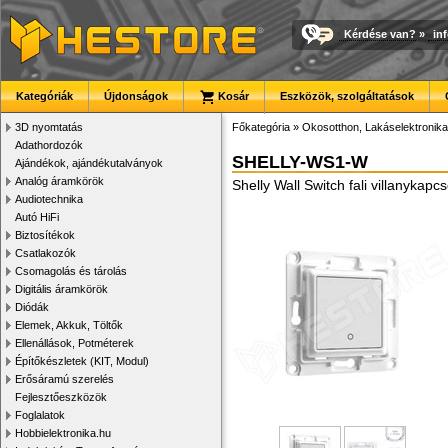
Kérdése van?
»
in
Kategóriák
Újdonságok
Kosár
Eszközök, szolgáltatások
3D nyomtatás
Főkategória
»
Okosotthon, Lakáselektronika
Adathordozók
SHELLY-WS1-W
Ajándékok, ajándékutalványok
Analóg áramkörök
Shelly Wall Switch fali villanykap
Audiotechnika
Autó HiFi
Biztosítékok
Csatlakozók
Csomagolás és tárolás
Digitális áramkörök
Diódák
Elemek, Akkuk, Töltők
Ellenállások, Potméterek
Építőkészletek (KIT, Modul)
Erősáramú szerelés
Fejlesztőeszközök
Foglalatok
Hobbielektronika.hu