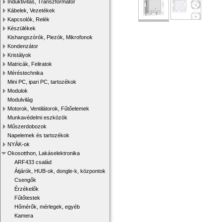
Induktivitás, Transzformátor
Kábelek, Vezetékek
Kapcsolók, Relék
Készülékek
Kishangszórók, Piezók, Mikrofonok
Kondenzátor
Kristályok
Matricák, Feliratok
Méréstechnika
Mini PC, ipari PC, tartozékok
Modulok
Modulvilág
Motorok, Ventilátorok, Fűtőelemek
Munkavédelmi eszközök
Műszerdobozok
Napelemek és tartozékok
NYÁK-ok
Okosotthon, Lakáselektronika
ARF433 család
Átjárók, HUB-ok, dongle-k, központok
Csengők
Érzékelők
Fűtőtestek
Hőmérők, mérlegek, egyéb
Kamera