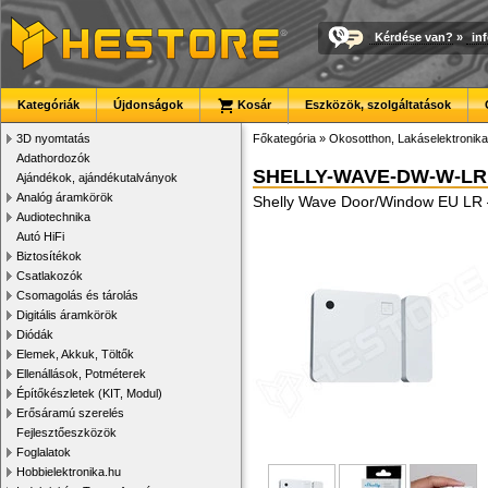
Kérdése van?
»
in
Kategóriák
Újdonságok
Kosár
Eszközök, szolgáltatások
3D nyomtatás
Főkategória
»
Okosotthon, Lakáselektronika
Adathordozók
SHELLY-WAVE-DW-W-LR
Ajándékok, ajándékutalványok
Analóg áramkörök
Shelly Wave Door/Window EU LR – 
Audiotechnika
Autó HiFi
Biztosítékok
Csatlakozók
Csomagolás és tárolás
Digitális áramkörök
Diódák
Elemek, Akkuk, Töltők
Ellenállások, Potméterek
Építőkészletek (KIT, Modul)
Erősáramú szerelés
Fejlesztőeszközök
Foglalatok
Hobbielektronika.hu