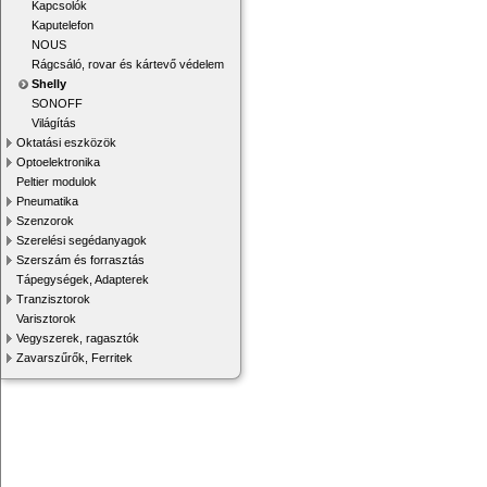
Kapcsolók
Kaputelefon
NOUS
Rágcsáló, rovar és kártevő védelem
Shelly
SONOFF
Világítás
Oktatási eszközök
Optoelektronika
Peltier modulok
Pneumatika
Szenzorok
Szerelési segédanyagok
Szerszám és forrasztás
Tápegységek, Adapterek
Tranzisztorok
Varisztorok
Vegyszerek, ragasztók
Zavarszűrők, Ferritek