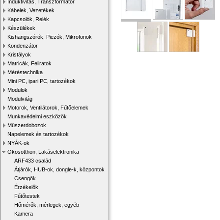
Induktivitás, Transzformátor
Kábelek, Vezetékek
Kapcsolók, Relék
Készülékek
Kishangszórók, Piezók, Mikrofonok
Kondenzátor
Kristályok
Matricák, Feliratok
Méréstechnika
Mini PC, ipari PC, tartozékok
Modulok
Modulvilág
Motorok, Ventilátorok, Fűtőelemek
Munkavédelmi eszközök
Műszerdobozok
Napelemek és tartozékok
NYÁK-ok
Okosotthon, Lakáselektronika
ARF433 család
Átjárók, HUB-ok, dongle-k, központok
Csengők
Érzékelők
Fűtőtestek
Hőmérők, mérlegek, egyéb
Kamera