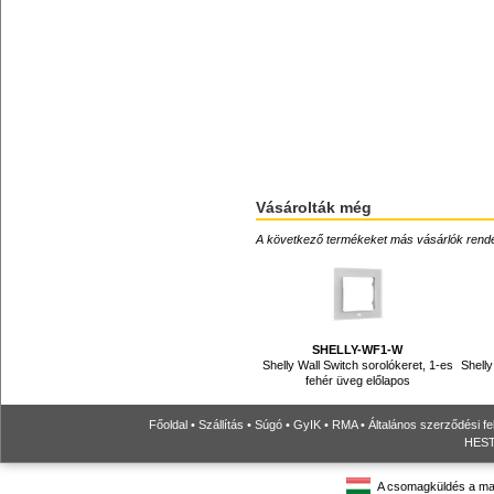
Vásárolták még
A következő termékeket más vásárlók rendelték
SHELLY-WF1-W
Shelly Wall Switch sorolókeret, 1-es
Shelly
fehér üveg előlapos
Főoldal
•
Szállítás
•
Súgó
•
GyIK
•
RMA
•
Általános szerződési fe
HESTO
A csomagküldés a ma