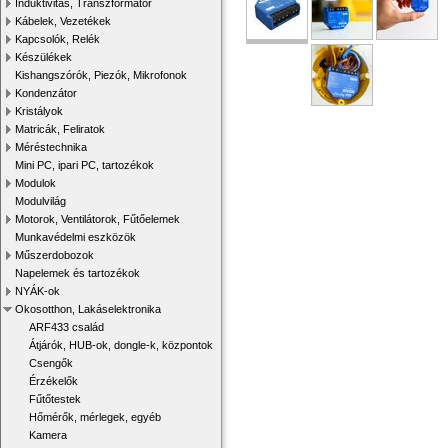
Induktivitás, Transzformátor
Kábelek, Vezetékek
Kapcsolók, Relék
Készülékek
Kishangszórók, Piezók, Mikrofonok
Kondenzátor
Kristályok
Matricák, Feliratok
Méréstechnika
Mini PC, ipari PC, tartozékok
Modulok
Modulvilág
Motorok, Ventilátorok, Fűtőelemek
Munkavédelmi eszközök
Műszerdobozok
Napelemek és tartozékok
NYÁK-ok
Okosotthon, Lakáselektronika
ARF433 család
Átjárók, HUB-ok, dongle-k, központok
Csengők
Érzékelők
Fűtőtestek
Hőmérők, mérlegek, egyéb
Kamera