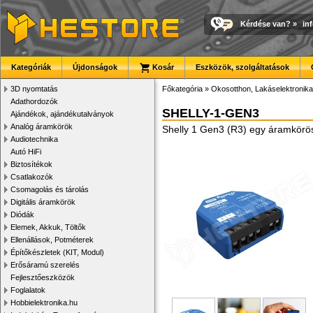
Kérdése van?
»
in
Kategóriák
Újdonságok
Kosár
Eszközök, szolgáltatások
3D nyomtatás
Főkategória
»
Okosotthon, Lakáselektronika
Adathordozók
SHELLY-1-GEN3
Ajándékok, ajándékutalványok
Analóg áramkörök
Shelly 1 Gen3 (R3) egy áramkörös
Audiotechnika
Autó HiFi
Biztosítékok
Csatlakozók
Csomagolás és tárolás
Digitális áramkörök
Diódák
Elemek, Akkuk, Töltők
Ellenállások, Potméterek
Építőkészletek (KIT, Modul)
Erősáramú szerelés
Fejlesztőeszközök
Foglalatok
Hobbielektronika.hu