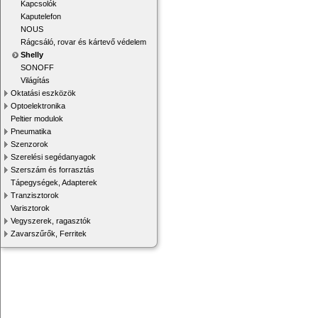
Kapcsolók
Kaputelefon
NOUS
Rágcsáló, rovar és kártevő védelem
Shelly
SONOFF
Világítás
Oktatási eszközök
Optoelektronika
Peltier modulok
Pneumatika
Szenzorok
Szerelési segédanyagok
Szerszám és forrasztás
Tápegységek, Adapterek
Tranzisztorok
Varisztorok
Vegyszerek, ragasztók
Zavarszűrők, Ferritek