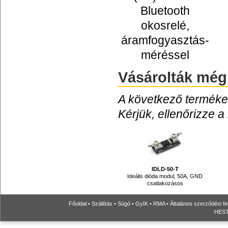
Bluetooth
okosrelé,
áramfogyasztás-
méréssel
Vásárolták még
A következő termékek
Kérjük, ellenőrizze a
IDLD-50-T
Ideális dióda modul, 50A, GND
csatlakozásos
Főoldal
•
Szállítás
•
Súgó
•
GyIK
•
RMA
•
Általános szerződési fe
HESTO