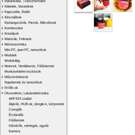
Induktivitás, Transzformátor
Kábelek, Vezetékek
Kapcsolók, Relék
Készülékek
Kishangszórók, Piezók, Mikrofonok
Kondenzátor
Kristályok
Matricák, Feliratok
Méréstechnika
Mini PC, ipari PC, tartozékok
Modulok
Modulvilág
Motorok, Ventilátorok, Fűtőelemek
Munkavédelmi eszközök
Műszerdobozok
Napelemek és tartozékok
NYÁK-ok
Okosotthon, Lakáselektronika
ARF433 család
Átjárók, HUB-ok, dongle-k, központok
Csengők
Érzékelők
Fűtőtestek
Hőmérők, mérlegek, egyéb
Kamera