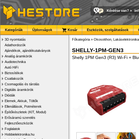
Kérdése van?
»
in
Kategóriák
Újdonságok
Kosár
Eszközök, szolgáltatások
3D nyomtatás
Főkategória
»
Okosotthon, Lakáselektronika
Adathordozók
SHELLY-1PM-GEN3
Ajándékok, ajándékutalványok
Analóg áramkörök
Shelly 1PM Gen3 (R3) Wi-Fi + Blu
Audiotechnika
Autó HiFi
Biztosítékok
Csatlakozók
Csomagolás és tárolás
Digitális áramkörök
Diódák
Elemek, Akkuk, Töltők
Ellenállások, Potméterek
Építőkészletek (KIT, Modul)
Erősáramú szerelés
Fejlesztőeszközök
Foglalatok
Hobbielektronika.hu