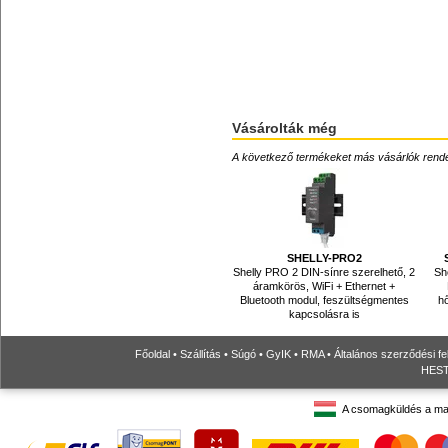
Vásárolták még
A következő termékeket más vásárlók rendelték
SHELLY-PRO2
Shelly PRO 2 DIN-sínre szerelhető, 2
Sh
áramkörös, WiFi + Ethernet +
Bluetooth modul, feszültségmentes
hő
kapcsolásra is
Főoldal
•
Szállítás
•
Súgó
•
GyIK
•
RMA
•
Általános szerződési fe
HESTO
A csomagküldés a ma