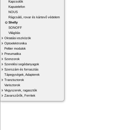
Kapcsolók
Kaputelefon
NOUS
Rágcsáló, rovar és kártevő védelem
Shelly
SONOFF
Világítás
Oktatási eszközök
Optoelektronika
Peltier modulok
Pneumatika
Szenzorok
Szerelési segédanyagok
Szerszám és forrasztás
Tápegységek, Adapterek
Tranzisztorok
Varisztorok
Vegyszerek, ragasztók
Zavarszűrők, Ferritek