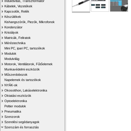
Induktivitás, Transzformátor
Kábelek, Vezetékek
Kapcsolók, Relék
Készülékek
Kishangszórók, Piezók, Mikrofonok
Kondenzátor
Kristályok
Matricák, Feliratok
Méréstechnika
Mini PC, ipari PC, tartozékok
Modulok
Modulvilág
Motorok, Ventilátorok, Fűtőelemek
Munkavédelmi eszközök
Műszerdobozok
Napelemek és tartozékok
NYÁK-ok
Okosotthon, Lakáselektronika
Oktatási eszközök
Optoelektronika
Peltier modulok
Pneumatika
Szenzorok
Szerelési segédanyagok
Szerszám és forrasztás