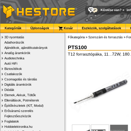
Kérdése van?
»
in
Kategóriák
Újdonságok
Kosár
Eszközök, szolgáltatások
3D nyomtatás
Főkategória
»
Szerszám és forrasztás
»
For
Adathordozók
PTS100
Ajándékok, ajándékutalványok
Analóg áramkörök
T12 forrasztópáka, 11...72W, 180
Audiotechnika
Autó HiFi
Biztosítékok
Csatlakozók
Csomagolás és tárolás
Digitális áramkörök
Diódák
Elemek, Akkuk, Töltők
Ellenállások, Potméterek
Építőkészletek (KIT, Modul)
Erősáramú szerelés
Fejlesztőeszközök
Foglalatok
Hobbielektronika.hu