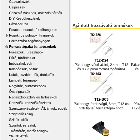
Csavarhúzók
Csipeszek
Csiszoló vásznak, csiszoló párnák
DIY Kezdőkészletek
Fázisceruza
Ajánlott hozzávaló termékek
Festés, ecsetek, festőhengerek
Fogók, csípőfogók, krimpelők
Forrasztási segédanyagok
Forrasztópáka és tartozékok
Fűrészek, fűrészlapok
Fúró, fúrókészlet
T12-D24
Imbuszkulcsok
Pákahegy, véső alakú, 2.4mm, T12
Pákah
Kalapácsok, balták
és 936 típusú forrasztópákához
és 
Kefék, tisztítókefék, drótkefék
Lámpák, fejlámpák
Nagyítók, Mikroszkópok
Ónszippantók
Ragasztópisztoly és tartozékok
T12-BC3
Reszelők, reszelőkészletek
Pákahegy, ferde végű, 3mm, T12 és
Páka
936 típusú forrasztópákához
T12 é
Szerszámkészletek, Állványok, egyéb
Szigetelőszalag
Szikék, ollók
Szorítók és satuk
Tolómérők, mérőszalagok,
vízmértékek