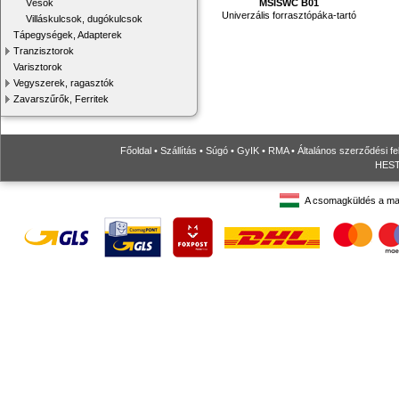
Vésők
MSISWC B01
Univerzális forrasztópáka-tartó
Villáskulcsok, dugókulcsok
Tápegységek, Adapterek
Tranzisztorok
Varisztorok
Vegyszerek, ragasztók
Zavarszűrők, Ferritek
Főoldal
•
Szállítás
•
Súgó
•
GyIK
•
RMA
•
Általános szerződési fe
HESTO
A csomagküldés a ma