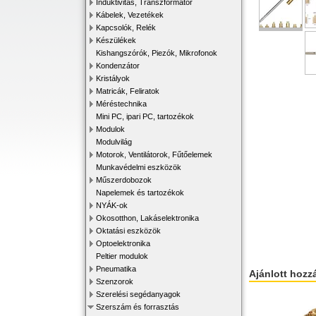
Induktivitás, Transzformátor
Kábelek, Vezetékek
Kapcsolók, Relék
Készülékek
Kishangszórók, Piezók, Mikrofonok
Kondenzátor
Kristályok
Matricák, Feliratok
Méréstechnika
Mini PC, ipari PC, tartozékok
Modulok
Modulvilág
Motorok, Ventilátorok, Fűtőelemek
Munkavédelmi eszközök
Műszerdobozok
Napelemek és tartozékok
NYÁK-ok
Okosotthon, Lakáselektronika
Oktatási eszközök
Optoelektronika
Peltier modulok
Pneumatika
Ajánlott hozz
Szenzorok
Szerelési segédanyagok
Szerszám és forrasztás