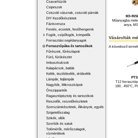
Csavarhúzók
Csipeszek
Csiszoló vásznak, csiszoló párnák
M3-INS
DIY Kezdőkészletek
Műanyagba meleg
Fázisceruza
anya, M
Festés, ecsetek, festőhengerek
Fogók, csípőfogók, krimpelők
Vásárolták m
Forrasztási segédanyagok
Forrasztópáka és tartozékok
A következő terméke
Fűrészek, fűrészlapok
Fúró, fúrókészlet
Imbuszkulcsok
Kalapácsok, balták
Kefék, tisztítókefék, drótkefék
PTS
Lámpák, fejlámpák
T12 forrasztóp
Nagyítók, Mikroszkópok
180...450°C, 
Ónszippantók
Ragasztópisztoly és tartozékok
Reszelők, reszelőkészletek
Szerszámkészletek, Állványok, egyéb
Szigetelőszalag
Szikék, ollók
Szorítók és satuk
Tolómérők, mérőszalagok,
vízmértékek