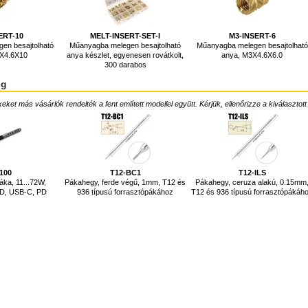
ERT-10
MELT-INSERT-SET-I
M3-INSERT-6
en besajtolható
Műanyagba melegen besajtolható
Műanyagba melegen besajtolható
3X4.6X10
anya készlet, egyenesen rovátkolt,
anya, M3X4.6X6.0
300 darabos
ég
ket más vásárlók rendelték a fent említett modellel együtt. Kérjük, ellenőrizze a kiválasztott
100
T12-BC1
T12-ILS
áka, 11...72W,
Pákahegy, ferde végű, 1mm, T12 és
Pákahegy, ceruza alakú, 0.15mm
PID, USB-C, PD
936 típusú forrasztópákához
T12 és 936 típusú forrasztópákáh