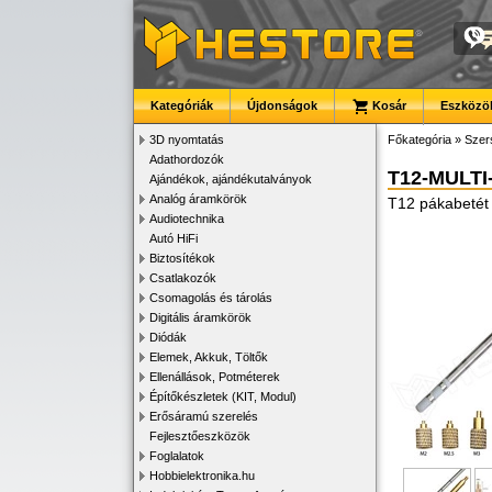
Kategóriák
Újdonságok
Kosár
Eszközök
3D nyomtatás
Főkategória
»
Szer
Adathordozók
T12-MULTI
Ajándékok, ajándékutalványok
Analóg áramkörök
T12 pákabetét
Audiotechnika
Autó HiFi
Biztosítékok
Csatlakozók
Csomagolás és tárolás
Digitális áramkörök
Diódák
Elemek, Akkuk, Töltők
Ellenállások, Potméterek
Építőkészletek (KIT, Modul)
Erősáramú szerelés
Fejlesztőeszközök
Foglalatok
Hobbielektronika.hu