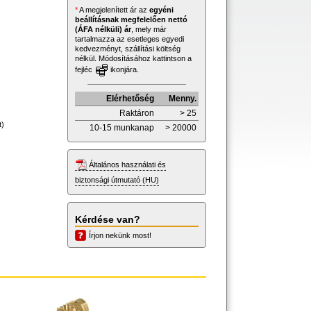
*
A megjelenített ár az
egyéni
beállításnak megfelelően nettó
(ÁFA nélküli) ár
, mely már
tartalmazza az esetleges egyedi
kedvezményt, szállítási költség
nélkül. Módosításához kattintson a
fejléc
ikonjára.
Elérhetőség
Menny.
Raktáron
> 25
t)
10-15 munkanap
> 20000
Általános használati és
biztonsági útmutató (HU)
Kérdése van?
Írjon nekünk most!