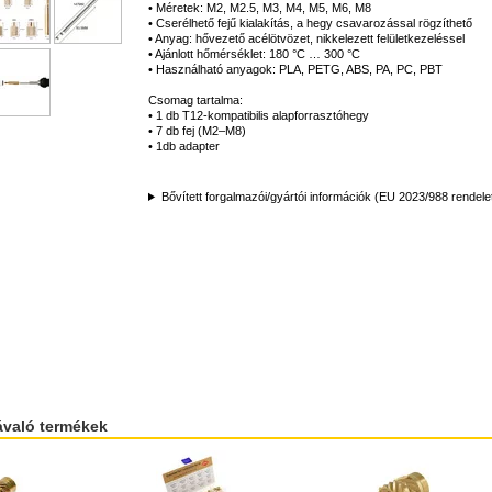
• Méretek: M2, M2.5, M3, M4, M5, M6, M8
• Cserélhető fejű kialakítás, a hegy csavarozással rögzíthető
• Anyag: hővezető acélötvözet, nikkelezett felületkezeléssel
• Ajánlott hőmérséklet: 180 °C … 300 °C
• Használható anyagok: PLA, PETG, ABS, PA, PC, PBT
Csomag tartalma:
• 1 db T12-kompatibilis alapforrasztóhegy
• 7 db fej (M2–M8)
• 1db adapter
Bővített forgalmazói/gyártói információk (EU 2023/988 rendele
ávaló termékek