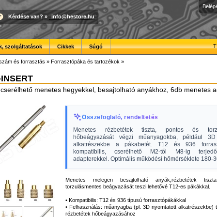
Belép
Kérdése van?
»
info@hestore.hu
T
, szolgáltatások
Cikkek
Súgó
szám és forrasztás
»
Forrasztópáka és tartozékok
»
-INSERT
 cserélhető menetes hegyekkel, besajtolható anyákhoz, 6db menetes 
Összefoglaló, rendeltetés
Menetes rézbetétek tiszta, pontos és torz
hőbeágyazását végzi műanyagokba, például 3D 
alkatrészekbe a pákabetét. T12 és 936 forrasz
kompatibilis, cserélhető M2-től M8-ig terje
adapterekkel. Optimális működési hőmérséklete 180-3
Menetes melegen besajtolható anyák,rézbetétek tisz
torzulásmentes beágyazását teszi lehetővé T12-es pákákkal.
• Kompatibilis: T12 és 936 típusú forrasztópákákkal
• Felhasználás: műanyagba (pl. 3D nyomtatott alkatrészekbe) 
rézbetétek hőbeágyazásához