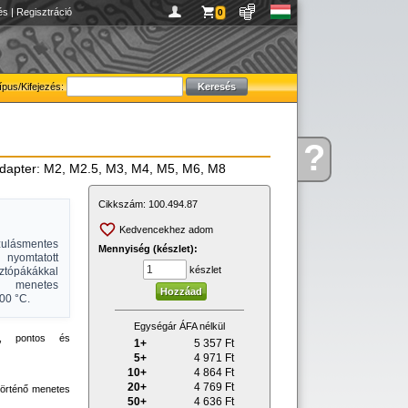
és
|
Regisztráció
0
ípus/Kifejezés:
?
Kérdése
adapter: M2, M2.5, M3, M4, M5, M6, M8
van
Cikkszám:
100.494.87
Kedvencekhez adom
ulásmentes
Mennyiség (készlet):
nyomtatott
készlet
tópákákkal
dő menetes
00 °C.
Egységár ÁFA nélkül
ta, pontos és
1+
5 357
Ft
5+
4 971
Ft
10+
4 864
Ft
20+
4 769
Ft
történő menetes
50+
4 636
Ft