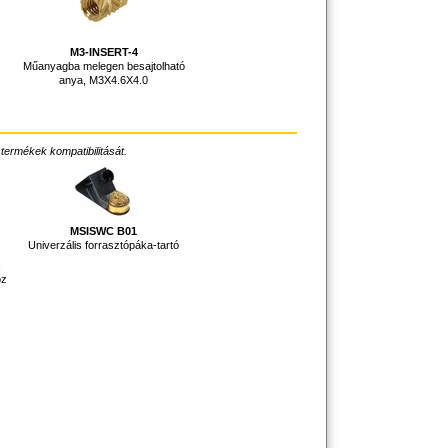
M3-INSERT-4
Műanyagba melegen besajtolható
anya, M3X4.6X4.0
 termékek kompatibilitását.
MSISWC B01
Univerzális forrasztópáka-tartó
,
oz