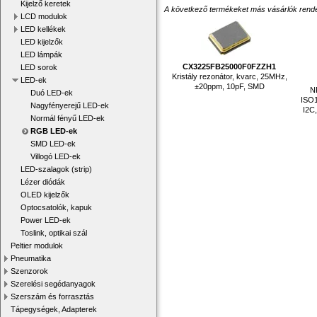
Kijelző keretek
A következő termékeket más vásárlók rendelték
LCD modulok
LED kellékek
LED kijelzők
LED lámpák
CX3225FB25000F0FZZH1
LED sorok
Kristály rezonátor, kvarc, 25MHz,
LED-ek
±20ppm, 10pF, SMD
N
Duó LED-ek
ISO1
Nagyfényerejű LED-ek
I2C
Normál fényű LED-ek
RGB LED-ek
SMD LED-ek
Villogó LED-ek
LED-szalagok (strip)
Lézer diódák
OLED kijelzők
Optocsatolók, kapuk
Power LED-ek
Toslink, optikai szál
Peltier modulok
Pneumatika
Szenzorok
Szerelési segédanyagok
Szerszám és forrasztás
Tápegységek, Adapterek