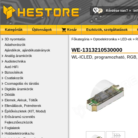
Kérdése van?
»
in
Kategóriák
Újdonságok
Kosár
Eszközök, szolgáltatások
3D nyomtatás
Főkategória
»
Optoelektronika
»
LED-ek
»
R
Adathordozók
WE-1313210530000
Ajándékok, ajándékutalványok
Analóg áramkörök
WL-ICLED, programozható, RGB,
Audiotechnika
Autó HiFi
Biztosítékok
Csatlakozók
Csomagolás és tárolás
Digitális áramkörök
Diódák
Elemek, Akkuk, Töltők
Ellenállások, Potméterek
Építőkészletek (KIT, Modul)
Erősáramú szerelés
Fejlesztőeszközök
Foglalatok
Hobbielektronika.hu