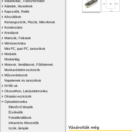
Induktivitás, Transzformátor
Kábelek, Vezetékek
Kapcsolók, Relék
Készülékek
Kishangszórók, Piezók, Mikrofonok
Kondenzátor
Kristályok
Matricák, Feliratok
Méréstechnika
Mini PC, ipari PC, tartozékok
Modulok
Modulvilág
Motorok, Ventilátorok, Fűtőelemek
Munkavédelmi eszközök
Műszerdobozok
Napelemek és tartozékok
NYÁK-ok
Okosotthon, Lakáselektronika
Oktatási eszközök
Optoelektronika
Ellenőrző lámpák
Érzékelők
Fotoellenállások
Infravörös félvezetők
Vásárolták még
Izzók, lámpák