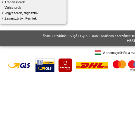
Tranzisztorok
Varisztorok
Vegyszerek, ragasztók
Zavarszűrők, Ferritek
Főoldal
•
Szállítás
•
Súgó
•
GyIK
•
RMA
•
Általános szerződési fe
HESTO
A csomagküldés a ma