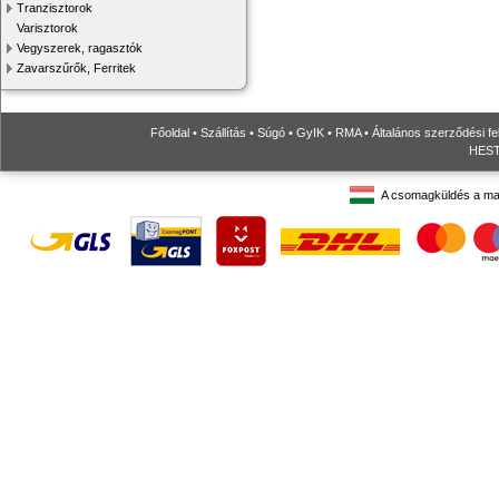
Tranzisztorok
Varisztorok
Vegyszerek, ragasztók
Zavarszűrők, Ferritek
Főoldal
•
Szállítás
•
Súgó
•
GyIK
•
RMA
•
Általános szerződési fe
HESTO
A csomagküldés a ma