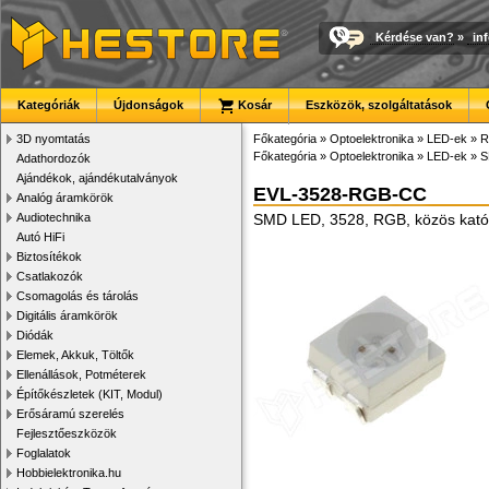
Kérdése van?
»
in
Kategóriák
Újdonságok
Kosár
Eszközök, szolgáltatások
3D nyomtatás
Főkategória
»
Optoelektronika
»
LED-ek
»
R
Főkategória
»
Optoelektronika
»
LED-ek
»
S
Adathordozók
Ajándékok, ajándékutalványok
EVL-3528-RGB-CC
Analóg áramkörök
Audiotechnika
SMD LED, 3528, RGB, közös kat
Autó HiFi
Biztosítékok
Csatlakozók
Csomagolás és tárolás
Digitális áramkörök
Diódák
Elemek, Akkuk, Töltők
Ellenállások, Potméterek
Építőkészletek (KIT, Modul)
Erősáramú szerelés
Fejlesztőeszközök
Foglalatok
Hobbielektronika.hu