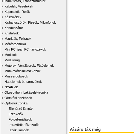
Induktivitás, Transzformátor
Kábelek, Vezetékek
Kapcsolók, Relék
Készülékek
Kishangszórók, Piezók, Mikrofonok
Kondenzátor
Kristályok
Matricák, Feliratok
Méréstechnika
Mini PC, ipari PC, tartozékok
Modulok
Modulvilág
Motorok, Ventilátorok, Fűtőelemek
Munkavédelmi eszközök
Műszerdobozok
Napelemek és tartozékok
NYÁK-ok
Okosotthon, Lakáselektronika
Oktatási eszközök
Optoelektronika
Ellenőrző lámpák
Érzékelők
Fotoellenállások
Infravörös félvezetők
Vásárolták még
Izzók, lámpák