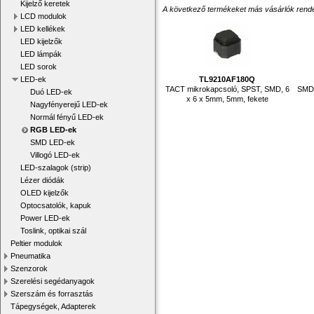
Kijelző keretek
A következő termékeket más vásárlók rendelték
LCD modulok
LED kellékek
LED kijelzők
LED lámpák
LED sorok
TL9210AF180Q
LED-ek
TACT mikrokapcsoló, SPST, SMD, 6
SMD 
Duó LED-ek
x 6 x 5mm, 5mm, fekete
Nagyfényerejű LED-ek
Normál fényű LED-ek
RGB LED-ek
SMD LED-ek
Villogó LED-ek
LED-szalagok (strip)
Lézer diódák
OLED kijelzők
Optocsatolók, kapuk
Power LED-ek
Toslink, optikai szál
Peltier modulok
Pneumatika
Szenzorok
Szerelési segédanyagok
Szerszám és forrasztás
Tápegységek, Adapterek