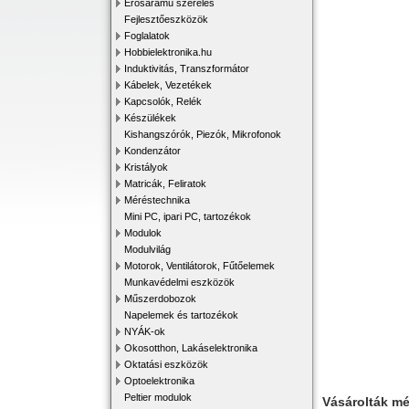
Erősáramú szerelés
Fejlesztőeszközök
Foglalatok
Hobbielektronika.hu
Induktivitás, Transzformátor
Kábelek, Vezetékek
Kapcsolók, Relék
Készülékek
Kishangszórók, Piezók, Mikrofonok
Kondenzátor
Kristályok
Matricák, Feliratok
Méréstechnika
Mini PC, ipari PC, tartozékok
Modulok
Modulvilág
Motorok, Ventilátorok, Fűtőelemek
Munkavédelmi eszközök
Műszerdobozok
Napelemek és tartozékok
NYÁK-ok
Okosotthon, Lakáselektronika
Oktatási eszközök
Optoelektronika
Peltier modulok
Vásárolták m