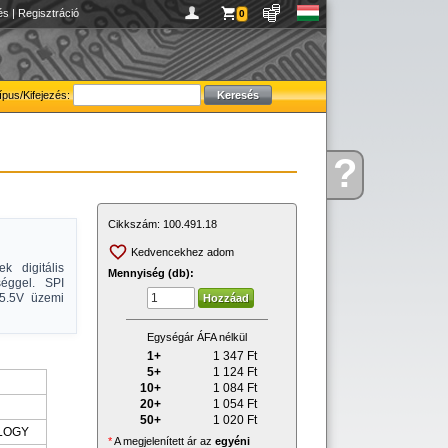
és
|
Regisztráció
0
ípus/Kifejezés:
?
Kérdése
van
Cikkszám:
100.491.18
Kedvencekhez adom
k digitális
Mennyiség (db):
séggel. SPI
7-5.5V üzemi
Egységár ÁFA nélkül
1+
1 347
Ft
5+
1 124
Ft
10+
1 084
Ft
20+
1 054
Ft
50+
1 020
Ft
LOGY
*
A megjelenített ár az
egyéni