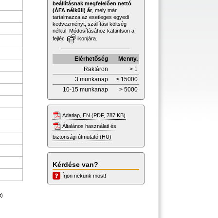
beállításnak megfelelően nettó
(ÁFA nélküli) ár
, mely már
tartalmazza az esetleges egyedi
kedvezményt, szállítási költség
nélkül. Módosításához kattintson a
fejléc
ikonjára.
Elérhetőség
Menny.
Raktáron
> 1
3 munkanap
> 15000
10-15 munkanap
> 5000
Adatlap, EN (PDF, 787 KB)
Általános használati és
biztonsági útmutató (HU)
Kérdése van?
Írjon nekünk most!
t)