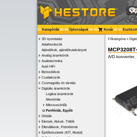
Kategóriák
Újdonságok
Kosár
Eszközök
3D nyomtatás
Főkategória
»
Digit
Adathordozók
MCP3208T-
Ajándékok, ajándékutalványok
Analóg áramkörök
A/D konverter, 
Audiotechnika
Autó HiFi
Biztosítékok
Csatlakozók
Csomagolás és tárolás
Digitális áramkörök
Logikai áramkörök
Memóriák
Mikrovezérlők
Perifériák, Egyéb
Diódák
Elemek, Akkuk, Töltők
Ellenállások, Potméterek
Építőkészletek (KIT, Modul)