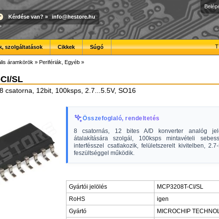
Belép
Kérdése van?
»
info@hestore.hu
T
, szolgáltatások
Cikkek
Súgó
ális áramkörök
»
Perifériák, Egyéb
»
CI/SL
8 csatorna, 12bit, 100ksps, 2.7...5.5V, SO16
Összefoglaló, rendeltetés
8 csatornás, 12 bites A/D konverter analóg jele
átalakítására szolgál, 100ksps mintavételi sebes
interfésszel csatlakozik, felületszerelt kivitelben, 2.
feszültséggel működik.
Gyártói jelölés
MCP3208T-CI/SL
RoHS
igen
Gyártó
MICROCHIP TECHNO