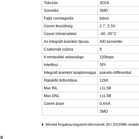
Tokozás
SO16
Szerelés
SMD
Fajta csomagolás
tubus
Üzemi feszültség
2.7...5.5V
Üzemi hőmérséklet
-40...85°C
Az integrált áramkör típusa
A/D konverter
Csatornák száma
8
A mintavétel sebessége
100ksps
Interfész
SPI
Integrált áramkör tulajdonságai
pseudo-differential
Átalakító felbontása
12bit
Max INL
±1LSB
Max DNL
±1LSB
Üzemi áram
0,4mA
SMD
Bővített forgalmazói/gyártói információk (EU 2023/988 rendele
ég