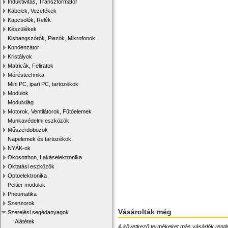
Induktivitás, Transzformátor
Kábelek, Vezetékek
Kapcsolók, Relék
Készülékek
Kishangszórók, Piezók, Mikrofonok
Kondenzátor
Kristályok
Matricák, Feliratok
Méréstechnika
Mini PC, ipari PC, tartozékok
Modulok
Modulvilág
Motorok, Ventilátorok, Fűtőelemek
Munkavédelmi eszközök
Műszerdobozok
Napelemek és tartozékok
NYÁK-ok
Okosotthon, Lakáselektronika
Oktatási eszközök
Optoelektronika
Peltier modulok
Pneumatika
Szenzorok
Vásárolták még
Szerelési segédanyagok
Alátétek
A következő termékeket más vásárlók rendelték