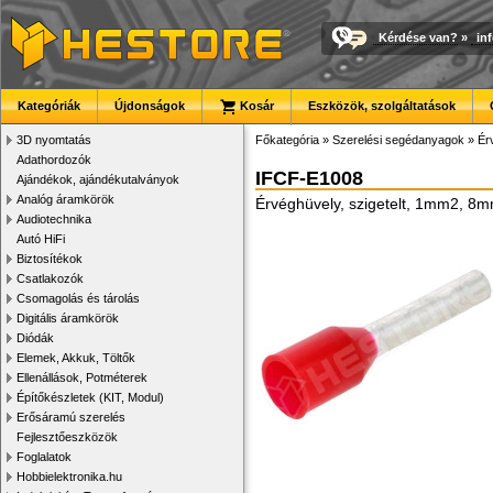
Kérdése van?
»
in
Kategóriák
Újdonságok
Kosár
Eszközök, szolgáltatások
3D nyomtatás
Főkategória
»
Szerelési segédanyagok
»
Ér
Adathordozók
IFCF-E1008
Ajándékok, ajándékutalványok
Analóg áramkörök
Érvéghüvely, szigetelt, 1mm2, 8
Audiotechnika
Autó HiFi
Biztosítékok
Csatlakozók
Csomagolás és tárolás
Digitális áramkörök
Diódák
Elemek, Akkuk, Töltők
Ellenállások, Potméterek
Építőkészletek (KIT, Modul)
Erősáramú szerelés
Fejlesztőeszközök
Foglalatok
Hobbielektronika.hu