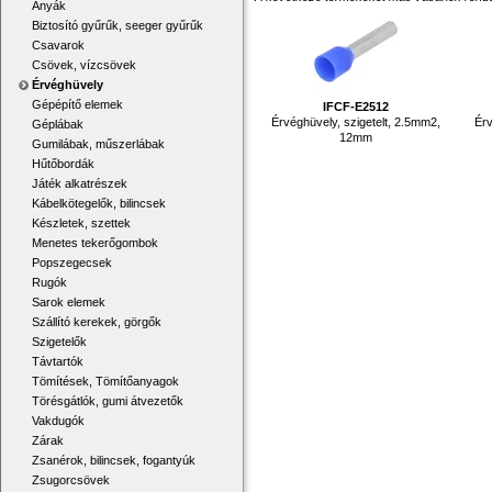
Anyák
Biztosító gyűrűk, seeger gyűrűk
Csavarok
Csövek, vízcsövek
Érvéghüvely
Gépépítő elemek
IFCF-E2512
Érvéghüvely, szigetelt, 2.5mm2,
Érv
Géplábak
12mm
Gumilábak, műszerlábak
Hűtőbordák
Játék alkatrészek
Kábelkötegelők, bilincsek
Készletek, szettek
Menetes tekerőgombok
Popszegecsek
Rugók
Sarok elemek
Szállító kerekek, görgők
Szigetelők
Távtartók
Tömítések, Tömítőanyagok
Törésgátlók, gumi átvezetők
Vakdugók
Zárak
Zsanérok, bilincsek, fogantyúk
Zsugorcsövek