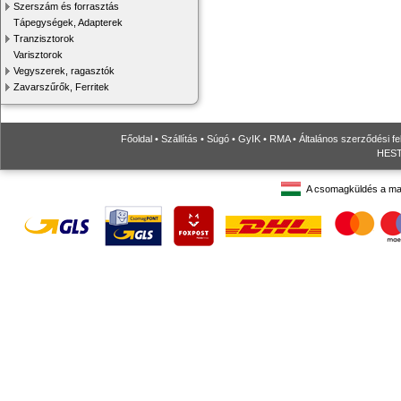
Szerszám és forrasztás
Tápegységek, Adapterek
Tranzisztorok
Varisztorok
Vegyszerek, ragasztók
Zavarszűrők, Ferritek
Főoldal
•
Szállítás
•
Súgó
•
GyIK
•
RMA
•
Általános szerződési fe
HESTO
A csomagküldés a ma