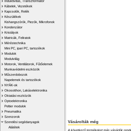
Induktivitás, Transzformátor
Kábelek, Vezetékek
Kapcsolók, Relék
Készülékek
Kishangszórók, Piezók, Mikrofonok
Kondenzátor
Kristályok
Matricák, Feliratok
Méréstechnika
Mini PC, ipari PC, tartozékok
Modulok
Modulvilág
Motorok, Ventilátorok, Fűtőelemek
Munkavédelmi eszközök
Műszerdobozok
Napelemek és tartozékok
NYÁK-ok
Okosotthon, Lakáselektronika
Oktatási eszközök
Optoelektronika
Peltier modulok
Pneumatika
Szenzorok
Vásárolták még
Szerelési segédanyagok
Alátétek
A következő termékeket más vásárlók rendelték