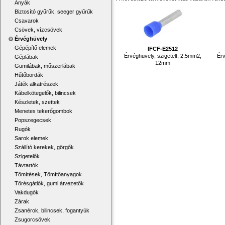
Anyák
Biztosító gyűrűk, seeger gyűrűk
Csavarok
Csövek, vízcsövek
Érvéghüvely
Gépépítő elemek
IFCF-E2512
Érvéghüvely, szigetelt, 2.5mm2,
Érv
Géplábak
12mm
Gumilábak, műszerlábak
Hűtőbordák
Játék alkatrészek
Kábelkötegelők, bilincsek
Készletek, szettek
Menetes tekerőgombok
Popszegecsek
Rugók
Sarok elemek
Szállító kerekek, görgők
Szigetelők
Távtartók
Tömítések, Tömítőanyagok
Törésgátlók, gumi átvezetők
Vakdugók
Zárak
Zsanérok, bilincsek, fogantyúk
Zsugorcsövek