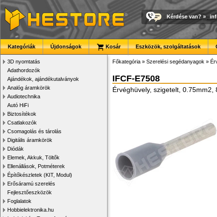
Kérdése van?
»
in
Kategóriák
Újdonságok
Kosár
Eszközök, szolgáltatások
3D nyomtatás
Főkategória
»
Szerelési segédanyagok
»
Ér
Adathordozók
IFCF-E7508
Ajándékok, ajándékutalványok
Analóg áramkörök
Érvéghüvely, szigetelt, 0.75mm2
Audiotechnika
Autó HiFi
Biztosítékok
Csatlakozók
Csomagolás és tárolás
Digitális áramkörök
Diódák
Elemek, Akkuk, Töltők
Ellenállások, Potméterek
Építőkészletek (KIT, Modul)
Erősáramú szerelés
Fejlesztőeszközök
Foglalatok
Hobbielektronika.hu