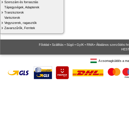
Szerszám és forrasztás
Tápegységek, Adapterek
Tranzisztorok
Varisztorok
Vegyszerek, ragasztók
Zavarszűrők, Ferritek
Főoldal
•
Szállítás
•
Súgó
•
GyIK
•
RMA
•
Általános szerződési fe
HESTO
A csomagküldés a ma