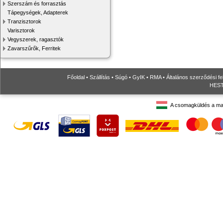
Szerszám és forrasztás
Tápegységek, Adapterek
Tranzisztorok
Varisztorok
Vegyszerek, ragasztók
Zavarszűrők, Ferritek
Főoldal
•
Szállítás
•
Súgó
•
GyIK
•
RMA
•
Általános szerződési fe
HESTO
A csomagküldés a ma