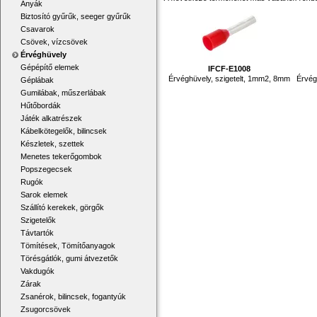
Anyák
Biztosító gyűrűk, seeger gyűrűk
Csavarok
Csövek, vízcsövek
Érvéghüvely
Gépépítő elemek
IFCF-E1008
Érvéghüvely, szigetelt, 1mm2, 8mm
Érvég
Géplábak
Gumilábak, műszerlábak
Hűtőbordák
Játék alkatrészek
Kábelkötegelők, bilincsek
Készletek, szettek
Menetes tekerőgombok
Popszegecsek
Rugók
Sarok elemek
Szállító kerekek, görgők
Szigetelők
Távtartók
Tömítések, Tömítőanyagok
Törésgátlók, gumi átvezetők
Vakdugók
Zárak
Zsanérok, bilincsek, fogantyúk
Zsugorcsövek