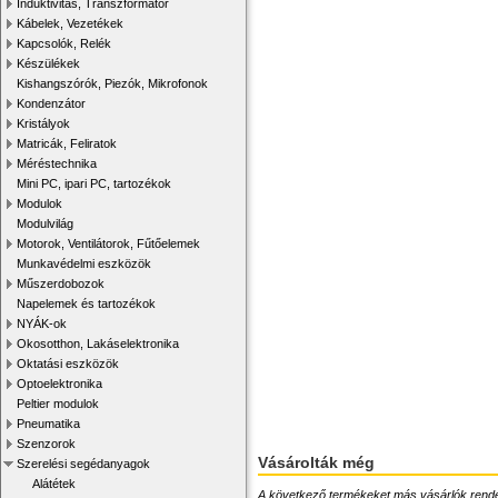
Induktivitás, Transzformátor
Kábelek, Vezetékek
Kapcsolók, Relék
Készülékek
Kishangszórók, Piezók, Mikrofonok
Kondenzátor
Kristályok
Matricák, Feliratok
Méréstechnika
Mini PC, ipari PC, tartozékok
Modulok
Modulvilág
Motorok, Ventilátorok, Fűtőelemek
Munkavédelmi eszközök
Műszerdobozok
Napelemek és tartozékok
NYÁK-ok
Okosotthon, Lakáselektronika
Oktatási eszközök
Optoelektronika
Peltier modulok
Pneumatika
Szenzorok
Vásárolták még
Szerelési segédanyagok
Alátétek
A következő termékeket más vásárlók rendelték