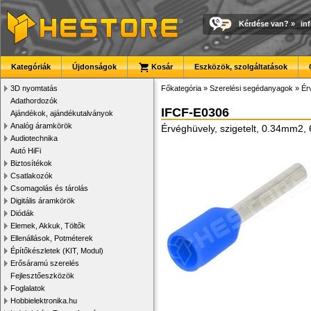
Kérdése van?
»
in
Kategóriák
Újdonságok
Kosár
Eszközök, szolgáltatások
3D nyomtatás
Főkategória
»
Szerelési segédanyagok
»
Ér
Adathordozók
IFCF-E0306
Ajándékok, ajándékutalványok
Analóg áramkörök
Érvéghüvely, szigetelt, 0.34mm2
Audiotechnika
Autó HiFi
Biztosítékok
Csatlakozók
Csomagolás és tárolás
Digitális áramkörök
Diódák
Elemek, Akkuk, Töltők
Ellenállások, Potméterek
Építőkészletek (KIT, Modul)
Erősáramú szerelés
Fejlesztőeszközök
Foglalatok
Hobbielektronika.hu