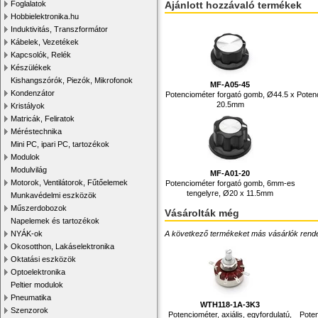
Foglalatok
Ajánlott hozzávaló termékek
Hobbielektronika.hu
Induktivitás, Transzformátor
Kábelek, Vezetékek
Kapcsolók, Relék
Készülékek
Kishangszórók, Piezók, Mikrofonok
MF-A05-45
Kondenzátor
Potenciométer forgató gomb, Ø44.5 x
Poten
20.5mm
Kristályok
Matricák, Feliratok
Méréstechnika
Mini PC, ipari PC, tartozékok
Modulok
Modulvilág
MF-A01-20
Motorok, Ventilátorok, Fűtőelemek
Potenciométer forgató gomb, 6mm-es
tengelyre, Ø20 x 11.5mm
Munkavédelmi eszközök
Műszerdobozok
Vásárolták még
Napelemek és tartozékok
NYÁK-ok
A következő termékeket más vásárlók rendelték
Okosotthon, Lakáselektronika
Oktatási eszközök
Optoelektronika
Peltier modulok
Pneumatika
WTH118-1A-3K3
Szenzorok
Potenciométer, axiális, egyfordulatú,
Poten