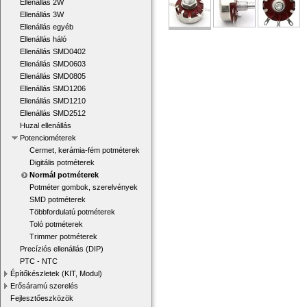
Ellenállás 2W
Ellenállás 3W
Ellenállás egyéb
Ellenállás háló
Ellenállás SMD0402
Ellenállás SMD0603
Ellenállás SMD0805
Ellenállás SMD1206
Ellenállás SMD1210
Ellenállás SMD2512
Huzal ellenállás
Potenciométerek
Cermet, kerámia-fém potméterek
Digitális potméterek
Normál potméterek
Potméter gombok, szerelvények
SMD potméterek
Többfordulatú potméterek
Toló potméterek
Trimmer potméterek
Precíziós ellenállás (DIP)
PTC - NTC
Építőkészletek (KIT, Modul)
Erősáramú szerelés
Fejlesztőeszközök