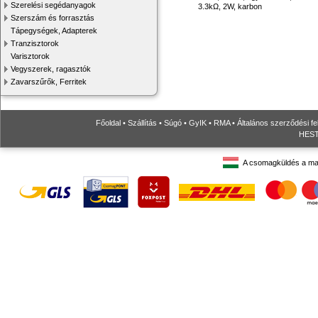
Szerelési segédanyagok
3.3kΩ, 2W, karbon
Szerszám és forrasztás
Tápegységek, Adapterek
Tranzisztorok
Varisztorok
Vegyszerek, ragasztók
Zavarszűrők, Ferritek
Főoldal
•
Szállítás
•
Súgó
•
GyIK
•
RMA
•
Általános szerződési fe
HESTO
A csomagküldés a ma