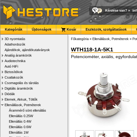
Kérdése van?
»
in
Kategóriák
Újdonságok
Kosár
Eszközök, szolgáltatások
3D nyomtatás
Főkategória
»
Ellenállások, Potméterek
»
Po
Adathordozók
WTH118-1A-5K1
Ajándékok, ajándékutalványok
Analóg áramkörök
Potenciométer, axiális, egyfordul
Audiotechnika
Autó HiFi
Biztosítékok
Csatlakozók
Csomagolás és tárolás
Digitális áramkörök
Diódák
Elemek, Akkuk, Töltők
Ellenállások, Potméterek
Árammérő sönt ellenállás
Ellenállás 0.25W
Ellenállás 0.4W
Ellenállás 0.6W
Ellenállás 1W