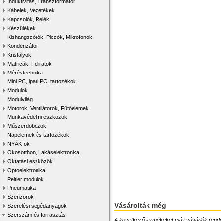
Induktivitás, Transzformátor
Kábelek, Vezetékek
Kapcsolók, Relék
Készülékek
Kishangszórók, Piezók, Mikrofonok
Kondenzátor
Kristályok
Matricák, Feliratok
Méréstechnika
Mini PC, ipari PC, tartozékok
Modulok
Modulvilág
Motorok, Ventilátorok, Fűtőelemek
Munkavédelmi eszközök
Műszerdobozok
Napelemek és tartozékok
NYÁK-ok
Okosotthon, Lakáselektronika
Oktatási eszközök
Optoelektronika
Peltier modulok
Pneumatika
Szenzorok
Vásárolták még
Szerelési segédanyagok
Szerszám és forrasztás
A következő termékeket más vásárlók rendelték