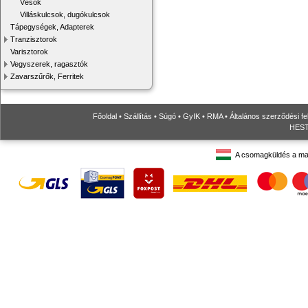
Vésők
Villáskulcsok, dugókulcsok
Tápegységek, Adapterek
Tranzisztorok
Varisztorok
Vegyszerek, ragasztók
Zavarszűrők, Ferritek
Főoldal
•
Szállítás
•
Súgó
•
GyIK
•
RMA
•
Általános szerződési fe
HESTO
A csomagküldés a ma