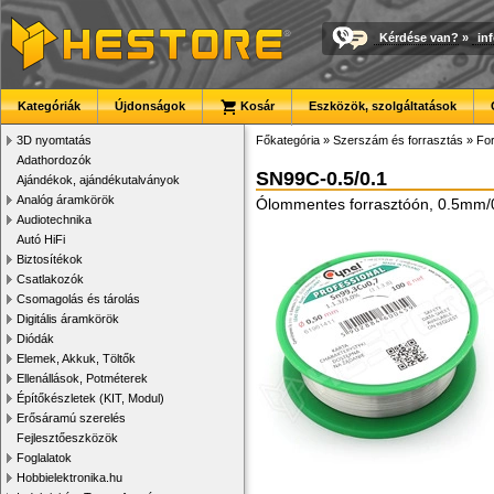
Kérdése van?
»
in
Kategóriák
Újdonságok
Kosár
Eszközök, szolgáltatások
3D nyomtatás
Főkategória
»
Szerszám és forrasztás
»
Fo
Adathordozók
SN99C-0.5/0.1
Ajándékok, ajándékutalványok
Analóg áramkörök
Ólommentes forrasztóón, 0.5mm/
Audiotechnika
Autó HiFi
Biztosítékok
Csatlakozók
Csomagolás és tárolás
Digitális áramkörök
Diódák
Elemek, Akkuk, Töltők
Ellenállások, Potméterek
Építőkészletek (KIT, Modul)
Erősáramú szerelés
Fejlesztőeszközök
Foglalatok
Hobbielektronika.hu