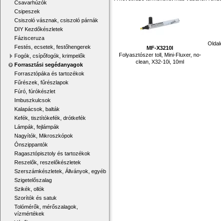
Csavarhúzók
Csipeszek
Csiszoló vásznak, csiszoló párnák
DIY Kezdőkészletek
Fázisceruza
Oldal
Festés, ecsetek, festőhengerek
MF-X3210I
Folyasztószer toll, Mini-Fluxer, no-
Fogók, csípőfogók, krimpelők
clean, X32-10i, 10ml
Forrasztási segédanyagok
Forrasztópáka és tartozékok
Fűrészek, fűrészlapok
Fúró, fúrókészlet
Imbuszkulcsok
Kalapácsok, balták
Kefék, tisztítókefék, drótkefék
Lámpák, fejlámpák
Nagyítók, Mikroszkópok
Ónszippantók
Ragasztópisztoly és tartozékok
Reszelők, reszelőkészletek
Szerszámkészletek, Állványok, egyéb
Szigetelőszalag
Szikék, ollók
Szorítók és satuk
Tolómérők, mérőszalagok,
vízmértékek