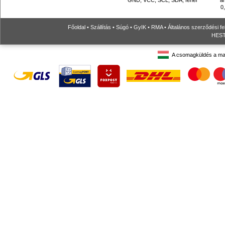
0
Főoldal
•
Szállítás
•
Súgó
•
GyIK
•
RMA
•
Általános szerződési fe
HESTO
A csomagküldés a ma