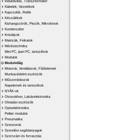
Induktivitás, Transzformátor
Kábelek, Vezetékek
Kapcsolók, Relék
Készülékek
Kishangszórók, Piezók, Mikrofonok
Kondenzátor
Kristályok
Matricák, Feliratok
Méréstechnika
Mini PC, ipari PC, tartozékok
Modulok
Modulvilág
Motorok, Ventilátorok, Fűtőelemek
Munkavédelmi eszközök
Műszerdobozok
Napelemek és tartozékok
NYÁK-ok
Okosotthon, Lakáselektronika
Oktatási eszközök
Optoelektronika
Peltier modulok
Pneumatika
Szenzorok
Szerelési segédanyagok
Szerszám és forrasztás