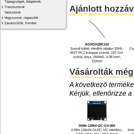
Tápegységek, Adapterek
Ajánlott hozzá
Tranzisztorok
Varisztorok
Vegyszerek, ragasztók
Zavarszűrők, Ferritek
AGHGH28K152
Szerelt kábel, mindkét oldalon SSHL-
Csa
002T-P0.2 krimppel szerelt, JST-GH-
széria, anya, 28AWG, 0.08 mm²,
152mm
Vásárolták még
A következő termékek
Kérjük, ellenőrizze a
D096-12864-I2C-GV-WH
0.96in 128x64 OLED, I2C interfész,
Krim
GND, VCC, SCL, SDA, fehér
an