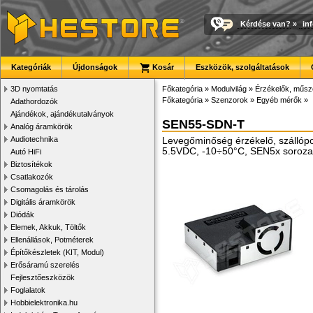
Kérdése van?
»
in
Kategóriák
Újdonságok
Kosár
Eszközök, szolgáltatások
3D nyomtatás
Főkategória
»
Modulvilág
»
Érzékelők, műsz
Főkategória
»
Szenzorok
»
Egyéb mérők
»
Adathordozók
Ajándékok, ajándékutalványok
SEN55-SDN-T
Analóg áramkörök
Audiotechnika
Levegőminőség érzékelő, szállóp
5.5VDC, -10÷50°C, SEN5x soroza
Autó HiFi
Biztosítékok
Csatlakozók
Csomagolás és tárolás
Digitális áramkörök
Diódák
Elemek, Akkuk, Töltők
Ellenállások, Potméterek
Építőkészletek (KIT, Modul)
Erősáramú szerelés
Fejlesztőeszközök
Foglalatok
Hobbielektronika.hu