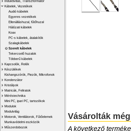
Induktivitás, Transzformátor
Kábelek, Vezetékek
Audió kábelek
Egyeres vezetékek
Ellenálláshuzal, fűtőhuzal
Hálózati kábelek
Koax
PC-s kábelek, átalakítók
Szalagkábelek
Szerelt kábelek
Tekercselő huzalok
Többerű kábelek
Kapcsolók, Relék
Készülékek
Kishangszórók, Piezók, Mikrofonok
Kondenzátor
Kristályok
Matricák, Feliratok
Méréstechnika
Mini PC, ipari PC, tartozékok
Modulok
Modulvilág
Vásárolták még
Motorok, Ventilátorok, Fűtőelemek
Munkavédelmi eszközök
A következő termékek
Műszerdobozok