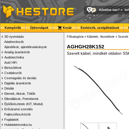
Kérdése van?
»
in
Kategóriák
Újdonságok
Kosár
Eszközök, szolgáltatások
3D nyomtatás
Főkategória
»
Kábelek, Vezetékek
»
Szerelt
Adathordozók
AGHGH28K152
Ajándékok, ajándékutalványok
Analóg áramkörök
Szerelt kábel, mindkét oldalon 
Audiotechnika
Autó HiFi
Biztosítékok
Csatlakozók
Csomagolás és tárolás
Digitális áramkörök
Diódák
Elemek, Akkuk, Töltők
Ellenállások, Potméterek
Építőkészletek (KIT, Modul)
Erősáramú szerelés
Fejlesztőeszközök
Foglalatok
Hobbielektronika.hu