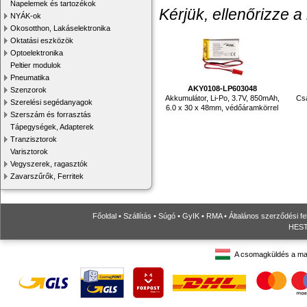
Napelemek és tartozékok
Kérjük, ellenőrizze a
NYÁK-ok
Okosotthon, Lakáselektronika
Oktatási eszközök
Optoelektronika
Peltier modulok
Pneumatika
AKY0108-LP603048
Szenzorok
Akkumulátor, Li-Po, 3.7V, 850mAh,
Csa
Szerelési segédanyagok
6.0 x 30 x 48mm, védőáramkörrel
Szerszám és forrasztás
Tápegységek, Adapterek
Tranzisztorok
Varisztorok
Vegyszerek, ragasztók
Zavarszűrők, Ferritek
Főoldal
•
Szállítás
•
Súgó
•
GyIK
•
RMA
•
Általános szerződési fe
HESTO
A csomagküldés a ma