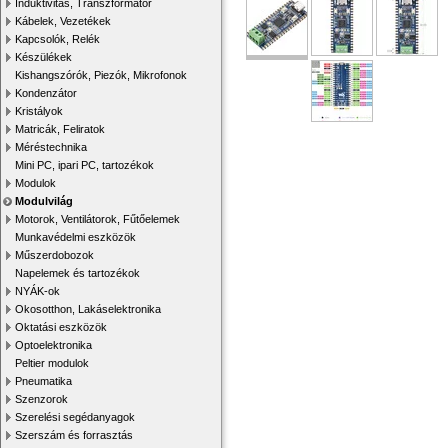
Induktivitás, Transzformátor
Kábelek, Vezetékek
Kapcsolók, Relék
Készülékek
Kishangszórók, Piezók, Mikrofonok
Kondenzátor
Kristályok
Matricák, Feliratok
Méréstechnika
Mini PC, ipari PC, tartozékok
Modulok
Modulvilág
Motorok, Ventilátorok, Fűtőelemek
Munkavédelmi eszközök
Műszerdobozok
Napelemek és tartozékok
NYÁK-ok
Okosotthon, Lakáselektronika
Oktatási eszközök
Optoelektronika
Peltier modulok
Pneumatika
Szenzorok
Szerelési segédanyagok
Szerszám és forrasztás