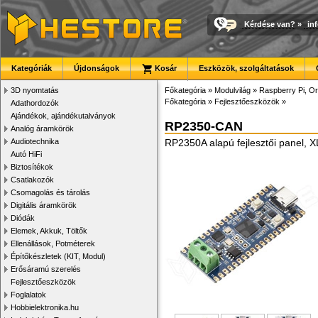
Kérdése van?
»
in
Kategóriák
Újdonságok
Kosár
Eszközök, szolgáltatások
3D nyomtatás
Főkategória
»
Modulvilág
»
Raspberry Pi, Or
Főkategória
»
Fejlesztőeszközök
»
Adathordozók
Ajándékok, ajándékutalványok
RP2350-CAN
Analóg áramkörök
Audiotechnika
RP2350A alapú fejlesztői panel, 
Autó HiFi
Biztosítékok
Csatlakozók
Csomagolás és tárolás
Digitális áramkörök
Diódák
Elemek, Akkuk, Töltők
Ellenállások, Potméterek
Építőkészletek (KIT, Modul)
Erősáramú szerelés
Fejlesztőeszközök
Foglalatok
Hobbielektronika.hu