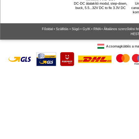
DC-DC átalakító modul, step-down,
Un
buck, 5.5...32V DC to fix 3.3V DC
canab
komp
Főoldal
•
Szállítás
•
Súgó
•
GyIK
•
RMA
•
Általános szerződési fe
HESTO
A csomagküldés a ma