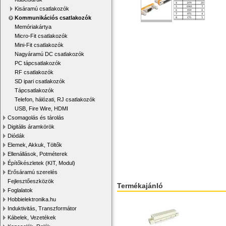
Kisáramú csatlakozók
Kommunikációs csatlakozók
Memóriakártya
Micro-Fit csatlakozók
Mini-Fit csatlakozók
Nagyáramú DC csatlakozók
PC tápcsatlakozók
RF csatlakozók
SD ipari csatlakozók
Tápcsatlakozók
Telefon, hálózati, RJ csatlakozók
USB, Fire Wire, HDMI
Csomagolás és tárolás
Digitális áramkörök
Diódák
Elemek, Akkuk, Töltők
Ellenállások, Potméterek
Építőkészletek (KIT, Modul)
Erősáramú szerelés
Fejlesztőeszközök
Termékajánló
Foglalatok
Hobbielektronika.hu
Induktivitás, Transzformátor
Kábelek, Vezetékek