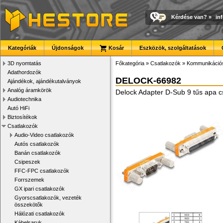
Kérdése van?
»
in
Kategóriák
Újdonságok
Kosár
Eszközök, szolgáltatások
3D nyomtatás
Főkategória
»
Csatlakozók
»
Kommunikációs
Adathordozók
DELOCK-66982
Ajándékok, ajándékutalványok
Analóg áramkörök
Delock Adapter D-Sub 9 tűs apa c
Audiotechnika
Autó HiFi
Biztosítékok
Csatlakozók
Audio-Video csatlakozók
Autós csatlakozók
Banán csatlakozók
Csipeszek
FFC-FPC csatlakozók
Forrszemek
GX ipari csatlakozók
Gyorscsatlakozók, vezeték
összekötők
Hálózati csatlakozók
Kábelsaruk