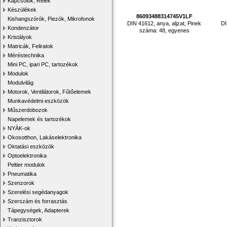
Kapcsolók, Relék
Készülékek
86093488314745V1LF
Kishangszórók, Piezók, Mikrofonok
DIN 41612, anya, aljzat, Pinek
DI
Kondenzátor
száma: 48, egyenes
Kristályok
Matricák, Feliratok
Méréstechnika
Mini PC, ipari PC, tartozékok
Modulok
Modulvilág
Motorok, Ventilátorok, Fűtőelemek
Munkavédelmi eszközök
Műszerdobozok
Napelemek és tartozékok
NYÁK-ok
Okosotthon, Lakáselektronika
Oktatási eszközök
Optoelektronika
Peltier modulok
Pneumatika
Szenzorok
Szerelési segédanyagok
Szerszám és forrasztás
Tápegységek, Adapterek
Tranzisztorok