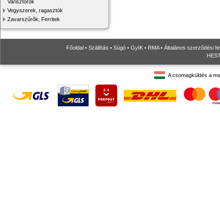
Varisztorok
Vegyszerek, ragasztók
Zavarszűrők, Ferritek
Főoldal
•
Szállítás
•
Súgó
•
GyIK
•
RMA
•
Általános szerződési fe
HESTO
A csomagküldés a ma