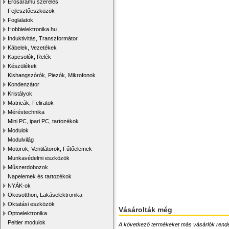
Erősáramú szerelés
Fejlesztőeszközök
Foglalatok
Hobbielektronika.hu
Induktivitás, Transzformátor
Kábelek, Vezetékek
Kapcsolók, Relék
Készülékek
Kishangszórók, Piezók, Mikrofonok
Kondenzátor
Kristályok
Matricák, Feliratok
Méréstechnika
Mini PC, ipari PC, tartozékok
Modulok
Modulvilág
Motorok, Ventilátorok, Fűtőelemek
Munkavédelmi eszközök
Műszerdobozok
Napelemek és tartozékok
NYÁK-ok
Okosotthon, Lakáselektronika
Oktatási eszközök
Vásárolták még
Optoelektronika
Peltier modulok
A következő termékeket más vásárlók rendelték