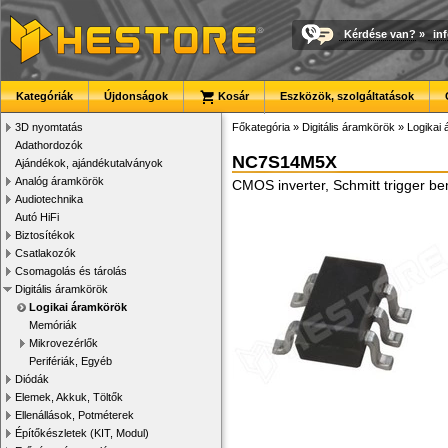
Kérdése van?
»
in
Kategóriák
Újdonságok
Kosár
Eszközök, szolgáltatások
3D nyomtatás
Főkategória
»
Digitális áramkörök
»
Logikai
Adathordozók
NC7S14M5X
Ajándékok, ajándékutalványok
Analóg áramkörök
CMOS inverter, Schmitt trigger b
Audiotechnika
Autó HiFi
Biztosítékok
Csatlakozók
Csomagolás és tárolás
Digitális áramkörök
Logikai áramkörök
Memóriák
Mikrovezérlők
Perifériák, Egyéb
Diódák
Elemek, Akkuk, Töltők
Ellenállások, Potméterek
Építőkészletek (KIT, Modul)