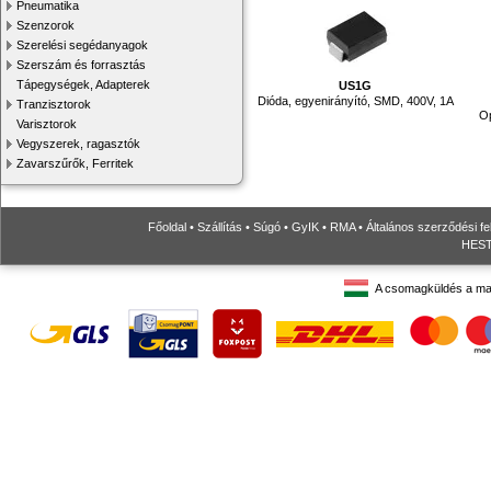
Pneumatika
Szenzorok
Szerelési segédanyagok
Szerszám és forrasztás
Tápegységek, Adapterek
US1G
Dióda, egyenirányító, SMD, 400V, 1A
Tranzisztorok
Op
Varisztorok
Vegyszerek, ragasztók
Zavarszűrők, Ferritek
Főoldal
•
Szállítás
•
Súgó
•
GyIK
•
RMA
•
Általános szerződési fe
HESTO
A csomagküldés a ma