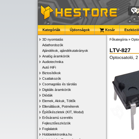
Kategóriák
Újdonságok
Kosár
Eszközök
3D nyomtatás
Főkategória
»
Opto
Adathordozók
LTV-827
Ajándékok, ajándékutalványok
Analóg áramkörök
Optocsatoló, 2 
Audiotechnika
Autó HiFi
Biztosítékok
Csatlakozók
Csomagolás és tárolás
Digitális áramkörök
Diódák
Elemek, Akkuk, Töltők
Ellenállások, Potméterek
Építőkészletek (KIT, Modul)
Erősáramú szerelés
Fejlesztőeszközök
Foglalatok
Hobbielektronika.hu