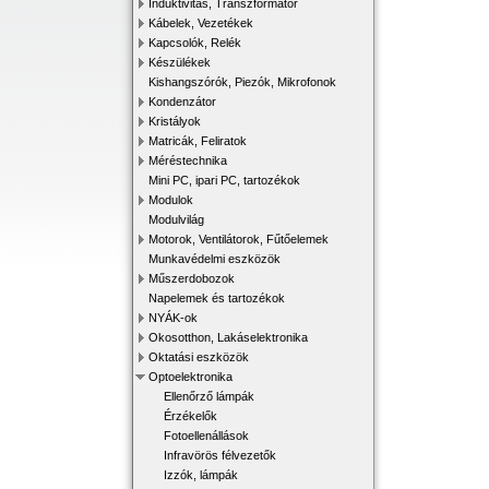
Induktivitás, Transzformátor
Kábelek, Vezetékek
Kapcsolók, Relék
Készülékek
Kishangszórók, Piezók, Mikrofonok
Kondenzátor
Kristályok
Matricák, Feliratok
Méréstechnika
Mini PC, ipari PC, tartozékok
Modulok
Modulvilág
Motorok, Ventilátorok, Fűtőelemek
Munkavédelmi eszközök
Műszerdobozok
Napelemek és tartozékok
NYÁK-ok
Okosotthon, Lakáselektronika
Oktatási eszközök
Optoelektronika
Ellenőrző lámpák
Érzékelők
Fotoellenállások
Infravörös félvezetők
Izzók, lámpák