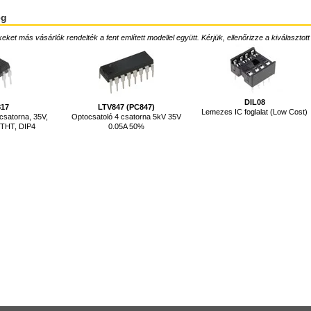
ég
ket más vásárlók rendelték a fent említett modellel együtt. Kérjük, ellenőrizze a kiválasztott
DIL08
817
LTV847 (PC847)
Lemezes IC foglalat (Low Cost)
csatorna, 35V,
Optocsatoló 4 csatorna 5kV 35V
, THT, DIP4
0.05A 50%