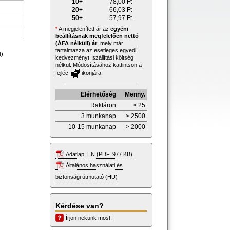
10+
78,00
Ft
20+
66,03
Ft
50+
57,97
Ft
*
A megjelenített ár az
egyéni
beállításnak megfelelően nettó
(ÁFA nélküli) ár
, mely már
tartalmazza az esetleges egyedi
t)
kedvezményt, szállítási költség
nélkül. Módosításához kattintson a
fejléc
ikonjára.
Elérhetőség
Menny.
Raktáron
> 25
3 munkanap
> 2500
10-15 munkanap
> 2000
Adatlap, EN (PDF, 977 KB)
Általános használati és
biztonsági útmutató (HU)
Kérdése van?
Írjon nekünk most!