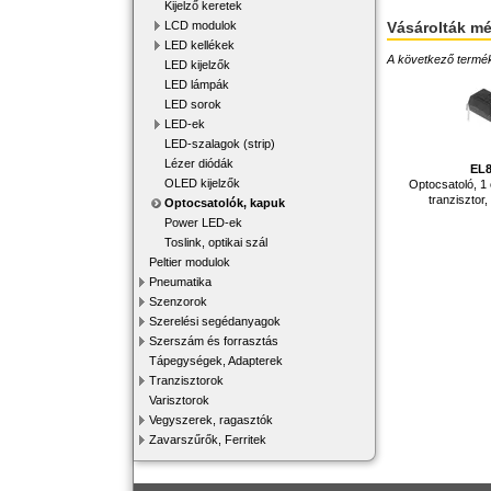
Kijelző keretek
Vásárolták m
LCD modulok
LED kellékek
A következő terméke
LED kijelzők
LED lámpák
LED sorok
LED-ek
LED-szalagok (strip)
Lézer diódák
EL
OLED kijelzők
Optocsatoló, 1 
tranzisztor
Optocsatolók, kapuk
Power LED-ek
Toslink, optikai szál
Peltier modulok
Pneumatika
Szenzorok
Szerelési segédanyagok
Szerszám és forrasztás
Tápegységek, Adapterek
Tranzisztorok
Varisztorok
Vegyszerek, ragasztók
Zavarszűrők, Ferritek