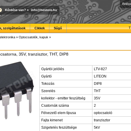
Belép
Kérdése van?
»
info@hestore.hu
T
, szolgáltatások
Cikkek
Súgó
elektronika
»
Optocsatolók, kapuk
»
csatorna, 35V, tranzisztor, THT, DIP8
Gyártói jelölés
LTV-827
Gyártó
LITEON
Tokozás
DIP8
Szerelés
THT
kollektor - emitter feszültség
35V
Csatornák száma
2
Félvezető elem típusa
optocsatoló
Fajta kimenet
tranzisztor
Szigetelés feszültsége
5kV