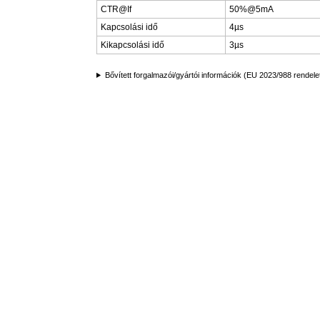
CTR@If
50%@5mA
Kapcsolási idő
4µs
Kikapcsolási idő
3µs
Bővített forgalmazói/gyártói információk (EU 2023/988 rendele