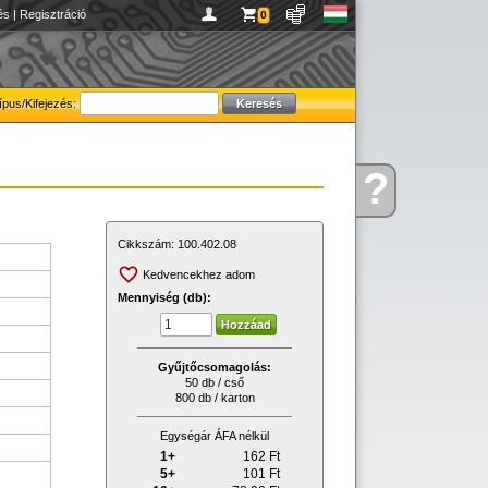
és
|
Regisztráció
0
ípus/Kifejezés:
?
Kérdése
van
Cikkszám:
100.402.08
Kedvencekhez adom
Mennyiség (db):
Gyűjtőcsomagolás:
50 db / cső
800 db / karton
Egységár ÁFA nélkül
1+
162
Ft
5+
101
Ft