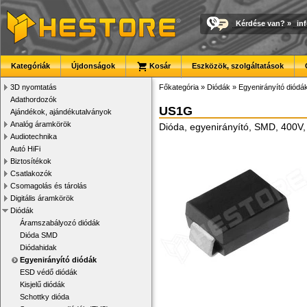
Kérdése van?
»
in
Kategóriák
Újdonságok
Kosár
Eszközök, szolgáltatások
3D nyomtatás
Főkategória
»
Diódák
»
Egyenirányító diódá
Adathordozók
US1G
Ajándékok, ajándékutalványok
Analóg áramkörök
Dióda, egyenirányító, SMD, 400V,
Audiotechnika
Autó HiFi
Biztosítékok
Csatlakozók
Csomagolás és tárolás
Digitális áramkörök
Diódák
Áramszabályozó diódák
Dióda SMD
Diódahidak
Egyenirányító diódák
ESD védő diódák
Kisjelű diódák
Schottky dióda