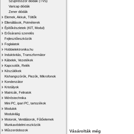
Szupresszor diódák (TVS)
Varicap diódák
Zener diódák
Elemek, Akkuk, Töltők
Ellenállások, Potméterek
Építőkészletek (KIT, Modul)
Erősáramú szerelés
Fejlesztőeszközök
Foglalatok
Hobbielektronika.hu
Induktivitás, Transzformátor
Kábelek, Vezetékek
Kapcsolók, Relék
Készülékek
Kishangszórók, Piezók, Mikrofonok
Kondenzátor
Kristályok
Matricák, Feliratok
Méréstechnika
Mini PC, ipari PC, tartozékok
Modulok
Modulvilág
Motorok, Ventilátorok, Fűtőelemek
Munkavédelmi eszközök
Műszerdobozok
Vásárolták még