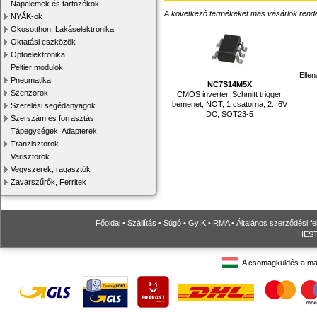
Napelemek és tartozékok
A következő termékeket más vásárlók rendelték
NYÁK-ok
Okosotthon, Lakáselektronika
Oktatási eszközök
Optoelektronika
Peltier modulok
Elle
Pneumatika
NC7S14M5X
Szenzorok
CMOS inverter, Schmitt trigger
bemenet, NOT, 1 csatorna, 2...6V
Szerelési segédanyagok
DC, SOT23-5
Szerszám és forrasztás
Tápegységek, Adapterek
Tranzisztorok
Varisztorok
Vegyszerek, ragasztók
Zavarszűrők, Ferritek
Főoldal
•
Szállítás
•
Súgó
•
GyIK
•
RMA
•
Általános szerződési fe
HESTO
A csomagküldés a ma