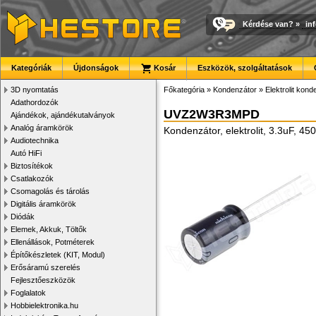
Kérdése van?
»
in
Kategóriák
Újdonságok
Kosár
Eszközök, szolgáltatások
3D nyomtatás
Főkategória
»
Kondenzátor
»
Elektrolit kon
Adathordozók
UVZ2W3R3MPD
Ajándékok, ajándékutalványok
Analóg áramkörök
Kondenzátor, elektrolit, 3.3uF, 
Audiotechnika
Autó HiFi
Biztosítékok
Csatlakozók
Csomagolás és tárolás
Digitális áramkörök
Diódák
Elemek, Akkuk, Töltők
Ellenállások, Potméterek
Építőkészletek (KIT, Modul)
Erősáramú szerelés
Fejlesztőeszközök
Foglalatok
Hobbielektronika.hu