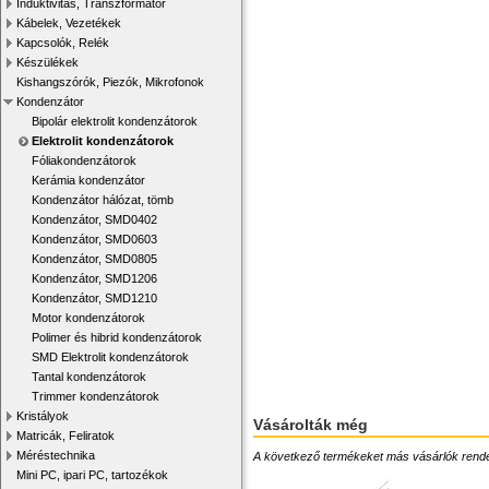
Induktivitás, Transzformátor
Kábelek, Vezetékek
Kapcsolók, Relék
Készülékek
Kishangszórók, Piezók, Mikrofonok
Kondenzátor
Bipolár elektrolit kondenzátorok
Elektrolit kondenzátorok
Fóliakondenzátorok
Kerámia kondenzátor
Kondenzátor hálózat, tömb
Kondenzátor, SMD0402
Kondenzátor, SMD0603
Kondenzátor, SMD0805
Kondenzátor, SMD1206
Kondenzátor, SMD1210
Motor kondenzátorok
Polimer és hibrid kondenzátorok
SMD Elektrolit kondenzátorok
Tantal kondenzátorok
Trimmer kondenzátorok
Kristályok
Vásárolták még
Matricák, Feliratok
Méréstechnika
A következő termékeket más vásárlók rendelték
Mini PC, ipari PC, tartozékok