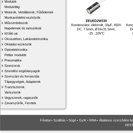
Modulok
Modulvilág
Motorok, Ventilátorok, Fűtőelemek
Munkavédelmi eszközök
EEUED2W330
Műszerdobozok
Kondenzátor, elektrolit, 33µF, 450V
Kond
Napelemek és tartozékok
DC, 7.5mm, Ø16x31.5mm,
D
-25...105°C
NYÁK-ok
Okosotthon, Lakáselektronika
Oktatási eszközök
Optoelektronika
Peltier modulok
Pneumatika
Szenzorok
Szerelési segédanyagok
Szerszám és forrasztás
Tápegységek, Adapterek
Tranzisztorok
Varisztorok
Vegyszerek, ragasztók
Zavarszűrők, Ferritek
Főoldal
•
Szállítás
•
Súgó
•
GyIK
•
RMA
•
Általános szerződési fe
HESTO