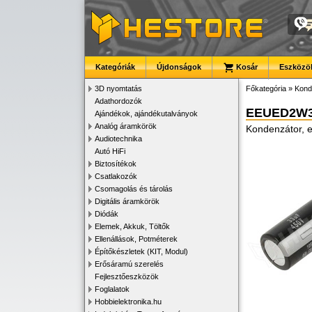
Kategóriák
Újdonságok
Kosár
Eszközök
3D nyomtatás
Főkategória
»
Kond
Adathordozók
EEUED2W
Ajándékok, ajándékutalványok
Analóg áramkörök
Kondenzátor, e
Audiotechnika
Autó HiFi
Biztosítékok
Csatlakozók
Csomagolás és tárolás
Digitális áramkörök
Diódák
Elemek, Akkuk, Töltők
Ellenállások, Potméterek
Építőkészletek (KIT, Modul)
Erősáramú szerelés
Fejlesztőeszközök
Foglalatok
Hobbielektronika.hu