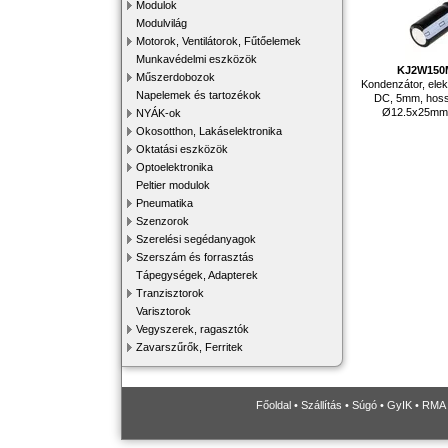
Modulok
Modulvilág
Motorok, Ventilátorok, Fűtőelemek
Munkavédelmi eszközök
KJ2W150
Műszerdobozok
Kondenzátor, elekt
Napelemek és tartozékok
DC, 5mm, hoss
Ø12.5x25mm,
NYÁK-ok
Okosotthon, Lakáselektronika
Oktatási eszközök
Optoelektronika
Peltier modulok
Pneumatika
Szenzorok
Szerelési segédanyagok
Szerszám és forrasztás
Tápegységek, Adapterek
Tranzisztorok
Varisztorok
Vegyszerek, ragasztók
Zavarszűrők, Ferritek
Főoldal
•
Szállítás
•
Súgó
•
GyIK
•
RMA