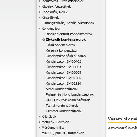
Induktivitás, Transzformátor
Kábelek, Vezetékek
Kapcsolók, Relék
Készülékek
Kishangszórók, Piezók, Mikrofonok
Kondenzátor
Bipolár elektrolit kondenzátorok
Elektrolit kondenzátorok
Fóliakondenzátorok
Kerámia kondenzátor
Kondenzátor hálózat, tömb
Kondenzátor, SMD0402
Kondenzátor, SMD0603
Kondenzátor, SMD0805
Kondenzátor, SMD1206
Kondenzátor, SMD1210
Motor kondenzátorok
Polimer és hibrid kondenzátorok
SMD Elektrolit kondenzátorok
Tantal kondenzátorok
Trimmer kondenzátorok
Kristályok
Vásárolták m
Matricák, Feliratok
Méréstechnika
A következő terméke
Mini PC, ipari PC, tartozékok