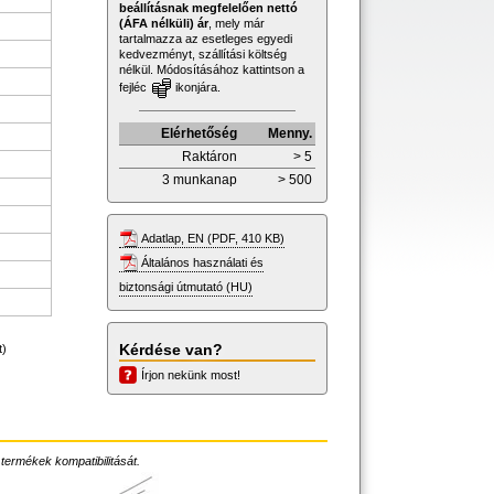
beállításnak megfelelően nettó
(ÁFA nélküli) ár
, mely már
tartalmazza az esetleges egyedi
kedvezményt, szállítási költség
nélkül. Módosításához kattintson a
fejléc
ikonjára.
Elérhetőség
Menny.
Raktáron
> 5
3 munkanap
> 500
Adatlap, EN (PDF, 410 KB)
Általános használati és
biztonsági útmutató (HU)
Kérdése van?
t)
Írjon nekünk most!
 termékek kompatibilitását.