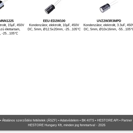
MNN1225
EEU-ED2W100
UVZ2W3R3MPD
rolit, 15µF, 450V
Kondenzátor, elektrolit, 10µF, 450V
Kondenzátor, elektrolit, 3.3uF, 450
zú élettartam,
DC, 5mm, Ø12.5x20mm, -25...105°C
DC, 5mm, Ø10x16mm, -55...105°
 -25...105°C
•
Általános szerződési feltételek (ÁSZF)
•
Adatvédelem
•
BK-KITS
•
HESTORE API
•
Partner
HESTORE Hungary Kft, minden jog fenntartva! - 2026