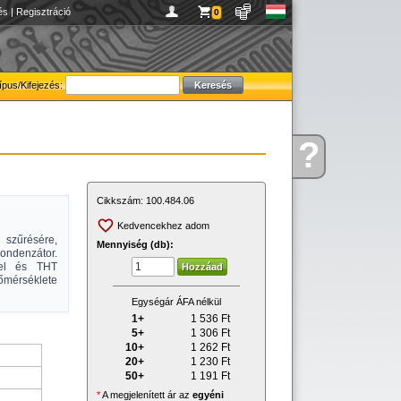
és
|
Regisztráció
0
ípus/Kifejezés:
?
Kérdése
van
Cikkszám:
100.484.06
Kedvencekhez adom
g szűrésére,
Mennyiség (db):
kondenzátor.
gel és THT
őmérséklete
Egységár ÁFA nélkül
1+
1 536
Ft
5+
1 306
Ft
10+
1 262
Ft
20+
1 230
Ft
50+
1 191
Ft
*
A megjelenített ár az
egyéni