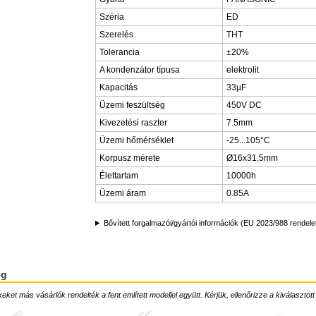
Széria
ED
Szerelés
THT
Tolerancia
±20%
A kondenzátor típusa
elektrolit
Kapacitás
33µF
Üzemi feszültség
450V DC
Kivezetési raszter
7.5mm
Üzemi hőmérséklet
-25...105°C
Korpusz mérete
Ø16x31.5mm
Élettartam
10000h
Üzemi áram
0.85A
Bővített forgalmazói/gyártói információk (EU 2023/988 rendele
ég
ket más vásárlók rendelték a fent említett modellel együtt. Kérjük, ellenőrizze a kiválasztott