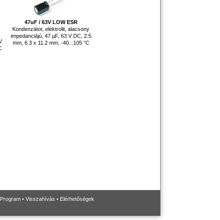
47uF / 63V LOW ESR
Kondenzátor, elektrolit, alacsony
impedanciájú, 47 µF, 63 V DC, 2.5
V
mm, 6.3 x 11.2 mm, -40...105 °C
C
 Program
•
Visszahívás
•
Elérhetőségek