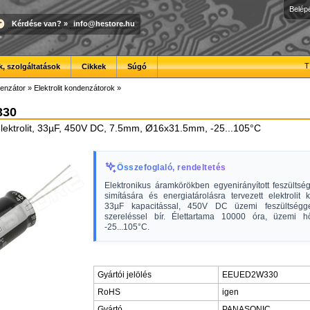
Belép
Kérdése van?
»
info@hestore.hu
T
, szolgáltatások
Cikkek
Súgó
enzátor
»
Elektrolit kondenzátorok
»
330
lektrolit, 33µF, 450V DC, 7.5mm, Ø16x31.5mm, -25...105°C
Összefoglaló, rendeltetés
Elektronikus áramkörökben egyenirányított feszültsé
simítására és energiatárolásra tervezett elektrolit 
33µF kapacitással, 450V DC üzemi feszültség
szereléssel bír. Élettartama 10000 óra, üzemi h
-25...105°C.
Gyártói jelölés
EEUED2W330
RoHS
igen
Gyártó
PANASONIC