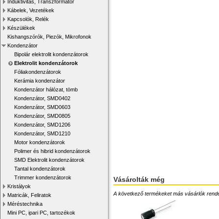
Induktivitás, Transzformátor
Kábelek, Vezetékek
Kapcsolók, Relék
Készülékek
Kishangszórók, Piezók, Mikrofonok
Kondenzátor
Bipolár elektrolit kondenzátorok
Elektrolit kondenzátorok
Fóliakondenzátorok
Kerámia kondenzátor
Kondenzátor hálózat, tömb
Kondenzátor, SMD0402
Kondenzátor, SMD0603
Kondenzátor, SMD0805
Kondenzátor, SMD1206
Kondenzátor, SMD1210
Motor kondenzátorok
Polimer és hibrid kondenzátorok
SMD Elektrolit kondenzátorok
Tantal kondenzátorok
Trimmer kondenzátorok
Vásárolták még
Kristályok
A következő termékeket más vásárlók rendelték
Matricák, Feliratok
Méréstechnika
Mini PC, ipari PC, tartozékok