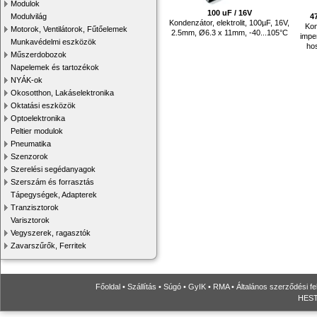
Modulok
100 uF / 16V
4
Modulvilág
Kondenzátor, elektrolit, 100µF, 16V,
Kon
Motorok, Ventilátorok, Fűtőelemek
2.5mm, Ø6.3 x 11mm, -40...105°C
impe
Munkavédelmi eszközök
ho
Műszerdobozok
Napelemek és tartozékok
NYÁK-ok
Okosotthon, Lakáselektronika
Oktatási eszközök
Optoelektronika
Peltier modulok
Pneumatika
Szenzorok
Szerelési segédanyagok
Szerszám és forrasztás
Tápegységek, Adapterek
Tranzisztorok
Varisztorok
Vegyszerek, ragasztók
Zavarszűrők, Ferritek
Főoldal
•
Szállítás
•
Súgó
•
GyIK
•
RMA
•
Általános szerződési fe
HESTO