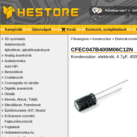
Kérdése van?
»
in
Kategóriák
Újdonságok
Kosár
Eszközök, szolgáltatások
3D nyomtatás
Főkategória
»
Kondenzátor
»
Elektrolit kon
Adathordozók
CFEC047B400M06C12N
Ajándékok, ajándékutalványok
Analóg áramkörök
Kondenzátor, elektrolit, 4.7µF, 
Audiotechnika
Autó HiFi
Biztosítékok
Csatlakozók
Csomagolás és tárolás
Digitális áramkörök
Diódák
Elemek, Akkuk, Töltők
Ellenállások, Potméterek
Építőkészletek (KIT, Modul)
Erősáramú szerelés
Fejlesztőeszközök
Foglalatok
Hobbielektronika.hu