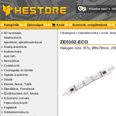
Kérdése van?
»
in
Kategóriák
Újdonságok
Kosár
Eszközök, szolgáltatások
3D nyomtatás
Főkategória
»
Optoelektronika
»
Izzók, lám
Adathordozók
ZE0102-ECO
Ajándékok, ajándékutalványok
Analóg áramkörök
Halogén izzó, R7s, Ø8x78mm, 23
Audiotechnika
Autó HiFi
Biztosítékok
Csatlakozók
Csomagolás és tárolás
Digitális áramkörök
Diódák
Elemek, Akkuk, Töltők
Ellenállások, Potméterek
Építőkészletek (KIT, Modul)
Erősáramú szerelés
Fejlesztőeszközök
Foglalatok
Hobbielektronika.hu