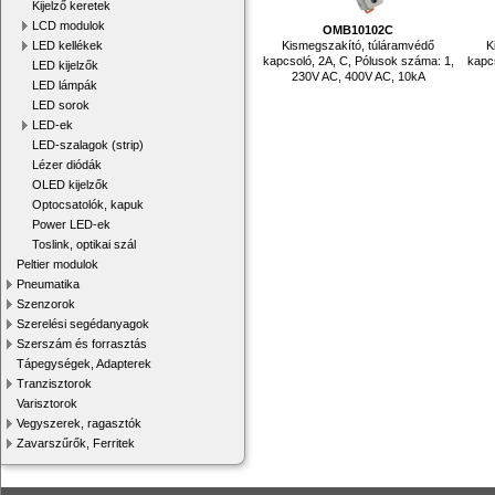
Kijelző keretek
LCD modulok
OMB10102C
Kismegszakító, túláramvédő
K
LED kellékek
kapcsoló, 2A, C, Pólusok száma: 1,
kapc
LED kijelzők
230V AC, 400V AC, 10kA
LED lámpák
LED sorok
LED-ek
LED-szalagok (strip)
Lézer diódák
OLED kijelzők
Optocsatolók, kapuk
Power LED-ek
Toslink, optikai szál
Peltier modulok
Pneumatika
Szenzorok
Szerelési segédanyagok
Szerszám és forrasztás
Tápegységek, Adapterek
Tranzisztorok
Varisztorok
Vegyszerek, ragasztók
Zavarszűrők, Ferritek