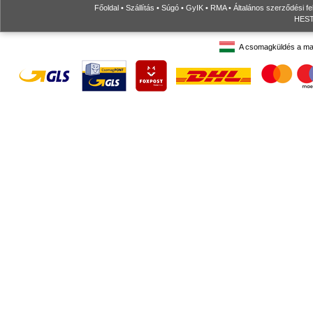
Főoldal
•
Szállítás
•
Súgó
•
GyIK
•
RMA
•
Általános szerződési fe
HESTO
A csomagküldés a ma