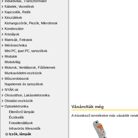
Induktivitás, Transzformátor
Kábelek, Vezetékek
Kapcsolók, Relék
Készülékek
Kishangszórók, Piezók, Mikrofonok
Kondenzátor
Kristályok
Matricák, Feliratok
Méréstechnika
Mini PC, ipari PC, tartozékok
Modulok
Modulvilág
Motorok, Ventilátorok, Fűtőelemek
Munkavédelmi eszközök
Műszerdobozok
Napelemek és tartozékok
NYÁK-ok
Okosotthon, Lakáselektronika
Oktatási eszközök
Vásárolták még
Optoelektronika
Ellenőrző lámpák
A következő termékeket más vásárlók rendelték
Érzékelők
Fotoellenállások
Infravörös félvezetők
Izzók, lámpák