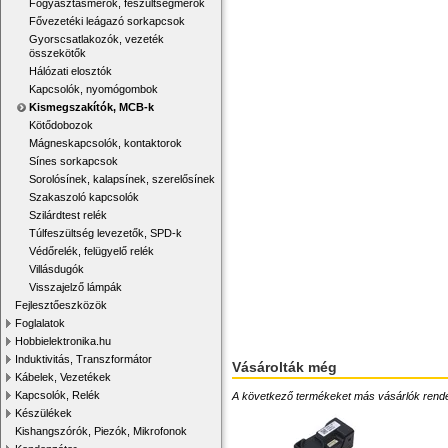
Fogyasztásmérők, feszültségmérők
Fővezetéki leágazó sorkapcsok
Gyorscsatlakozók, vezeték
összekötők
Hálózati elosztók
Kapcsolók, nyomógombok
Kismegszakítók, MCB-k
Kötődobozok
Mágneskapcsolók, kontaktorok
Sínes sorkapcsok
Sorolósínek, kalapsínek, szerelősínek
Szakaszoló kapcsolók
Szilárdtest relék
Túlfeszültség levezetők, SPD-k
Védőrelék, felügyelő relék
Villásdugók
Visszajelző lámpák
Fejlesztőeszközök
Foglalatok
Hobbielektronika.hu
Induktivitás, Transzformátor
Vásárolták még
Kábelek, Vezetékek
Kapcsolók, Relék
A következő termékeket más vásárlók rendelték
Készülékek
Kishangszórók, Piezók, Mikrofonok