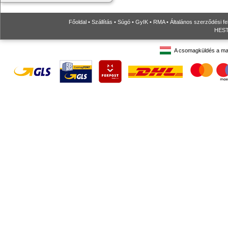
Főoldal
•
Szállítás
•
Súgó
•
GyIK
•
RMA
•
Általános szerződési fe
HESTO
A csomagküldés a ma