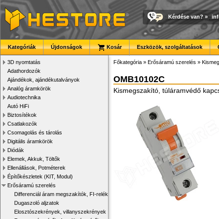
Kérdése van?
»
in
Kategóriák
Újdonságok
Kosár
Eszközök, szolgáltatások
3D nyomtatás
Főkategória
»
Erősáramú szerelés
»
Kismeg
Adathordozók
OMB10102C
Ajándékok, ajándékutalványok
Analóg áramkörök
Kismegszakító, túláramvédő kapc
Audiotechnika
Autó HiFi
Biztosítékok
Csatlakozók
Csomagolás és tárolás
Digitális áramkörök
Diódák
Elemek, Akkuk, Töltők
Ellenállások, Potméterek
Építőkészletek (KIT, Modul)
Erősáramú szerelés
Differenciál áram megszakítók, FI-relék
Dugaszoló aljzatok
Elosztószekrények, villanyszekrények