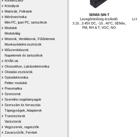
Kondenzátor
Kristályok
Matricák, Feliratok
SEN65-SIN-T
Méréstechnika
Levegőminőség érzékelő.
Li-
Mini PC, ipari PC, tartozékok
3.15...3.45V DC, -10...40°C, SEN6x,
PM, RH & T, VOC, NO
Modulok
Modulvilág
Motorok, Ventilátorok, Fűtőelemek
Munkavédelmi eszközök
Műszerdobozok
Napelemek és tartozékok
NYÁK-ok
Okosotthon, Lakáselektronika
Oktatási eszközök
Optoelektronika
Peltier modulok
Pneumatika
Szenzorok
Szerelési segédanyagok
Szerszám és forrasztás
Tápegységek, Adapterek
Tranzisztorok
Varisztorok
Vegyszerek, ragasztók
Zavarszűrők, Ferritek